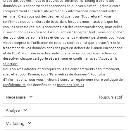
Grâce aux cookies, nous et d'autres partenaires marketing traitons des
CARRIÈRE
ALLEMAGNE
données vous concernant et apprenons ce que vous aimez - grâce à votre
n
STEREO
comportement sur notre site web et aux informations concernant votre
PRESSE
e
terminal. C'est vous qui décidez : en cliquant sur
"Tout refuser"
, vous
AUTRICHE
confirmez nos paramètres de base, dans lesquels nous n'activons que les
SMART HOME
w
B2B
cookies nécessaires. Vous recevrez ainsi des recommandations, mais celles-
ci seront choisies au hasard. En cliquant sur
"Accepter tout"
, vous obtiendrez
s
SUISSE
BLUETOOTH
des publicités personnalisées et des contenus vraiment pertinents pour vous.
BLOG
l
Vous acceptez ici l'utilisation de tous les cookies ainsi que le transfert et le
traitement de vos données dans des pays en dehors de l'Union européenne
CASQUES AUDIO
e
PAYS-BAS
NEWSLETTER
et de l'EER. Pour une sélection individuelle, vous pouvez aussi activer ou
désactiver chaque catégorie séparément et confirmer avec
"Accepter la
t
CASQUES BLUETOOTH AUDIO
sélection"
.
MAGASINS
BELGIQUE
t
Vous pouvez adapter et révoquer tous les consentements à tout moment,
avec effet pour l’avenir, sous "Paramètres de données". Pour plus
SYSTEMES COMPLETS
e
AVANTAGES D’ACHAT
d'informations, nous vous invitons à consulter également notre
politique de
FRANCE
confidentialité
des données et les
mentions légales
.
r
ENCEINTES
L’HISTOIRE DE TEUFEL
Nécessaire
Toujours actif
POLOGNE
ULTIMA
MANAGEMENT
Analyse
ÉCOUTEURS INTRA-AURICULAIRES
ESPAGNE
DEVELOPPEMENT DURABLE
Marketing
Sous réserve de modifications techniques, de fautes de frappe et d’autres
FANSHOP
VALEURS
erreurs. Les accessoires figurant sur l’image ne font pas partie du contenu de