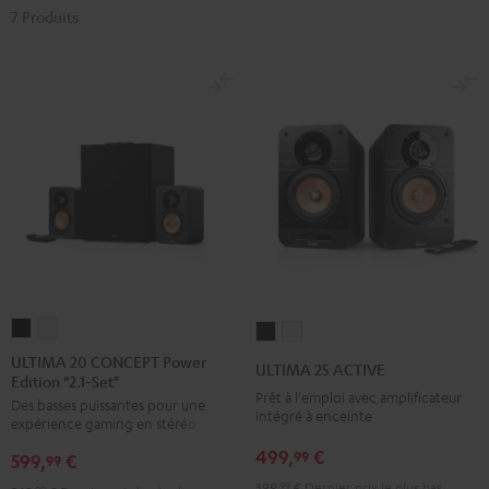
7 Produits
ULTIMA
ULTIMA
ULTIMA
ULTIMA
20
20
25
25
ULTIMA 20 CONCEPT Power
ULTIMA 25 ACTIVE
Edition "2.1-Set"
CONCEPT
CONCEPT
ACTIVE
ACTIVE
Prêt à l'emploi avec amplificateur
Des basses puissantes pour une
Power
Power
Night
Pure
intégré à enceinte
expérience gaming en stéréo
Edition
Edition
Black
White
499,
€
99
599,
€
"2.1-
"2.1-
99
Set"
Set"
399,
99
€
Dernier prix le plus bas