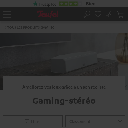
ERS LE
ONTENU
No
Sau
Page
Rechercher
Produi
d’accueil
du
TOUS LES PRODUITS GAMING
panier
Améliorez vos jeux grâce à un son réaliste
Gaming-stéréo
Filtrer