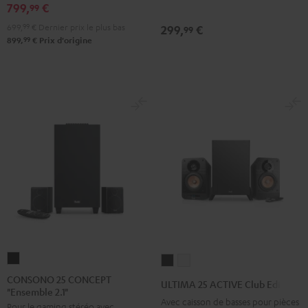
799,
€
99
699,
99
€
Dernier prix le plus bas
299,
€
99
99
899,
€
Prix d'origine
CONSONO
ULTIMA
ULTIMA
25
25
25
CONSONO 25 CONCEPT
ULTIMA 25 ACTIVE Club Edition
"Ensemble 2.1"
CONCEPT
ACTIVE
ACTIVE
Avec caisson de basses pour pièces
Pour le gaming stéréo avec