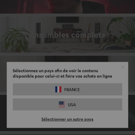
Ensembles complets
Sélectionnez un pays afin de voir le contenu
Barres de son avec radio
disponible pour celui-ci et faire vos achats en ligne
FRANCE
USA
Accessoires de gaming
Sélectionner un autre pays