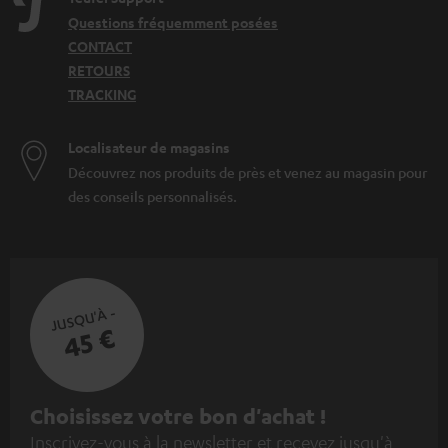
ordinateur portable. Thèmes employés :
Questions fréquemment posées
Casque audio PC
CONTACT
Câble AUX
RETOURS
Système home cinéma 2.1
TRACKING
Localisateur de magasins
Découvrez nos produits de près et venez au magasin pour
des conseils personnalisés.
JUSQU'À -
45 €
I
Choisissez votre bon d'achat !
Inscrivez-vous à la newsletter et recevez jusqu'à
n