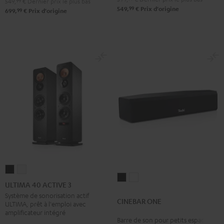
549,
99
€
Dernier prix le plus bas
99
549,
€
Prix d'origine
Noir
Blanc
99
699,
€
Prix d'origine
ULTIMA
ULTIMA
CINEBAR
CINEBAR
40
40
ULTIMA 40 ACTIVE 3
ONE
ONE
ACTIVE
ACTIVE
Système de sonorisation actif
CINEBAR ONE
Noir
Blanc
ULTIMA, prêt à l'emploi avec
3
3
amplificateur intégré
Noir
Blanc
Barre de son pour petits espaces