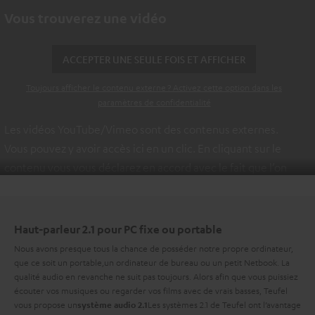
Vous trouverez une vidéo
ACCEPTER UNE SEULE FOIS ET AFFICHER
Toujours afficher le contenu externe ? Activez cette option dans les
paramètres de confidentialité
Les vidéos YouTube/Vimeo sont des contenus externes.
Vous pouvez y avoir accès ici en un clic. En cliquant sur le
contenu vous vous déclarez en accord avec le fait que l’on
vous montre des contenus extérieurs. Les données
individuelles peuvent être transmises à une plateforme
tierce.
Vous en apprendrez davantage dans notre politique
Haut-parleur 2.1 pour PC fixe ou portable
de confidentialité
.
Nous avons presque tous la chance de posséder notre propre ordinateur,
que ce soit un portable,un ordinateur de bureau ou un petit Netbook. La
qualité audio en revanche ne suit pas toujours. Alors afin que vous puissiez
écouter vos musiques ou regarder vos films avec de vrais basses, Teufel
vous propose un
Les systèmes 2.1 de Teufel ont l’avantage
système audio 2.1