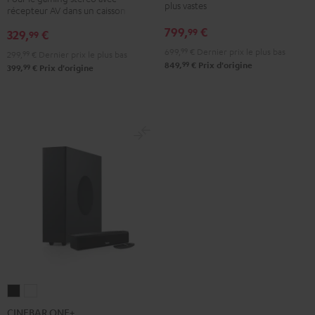
"Ensemble
Club
Club
plus vastes
récepteur AV dans un caisson
2.1"
Edition
Edition
799,
€
99
329,
€
Noir
99
Night
Pure
699,
99
€
Dernier prix le plus bas
Black
White
299,
99
€
Dernier prix le plus bas
99
849,
€
Prix d'origine
99
399,
€
Prix d'origine
CINEBAR
CINEBAR
ONE+
ONE+
CINEBAR ONE+