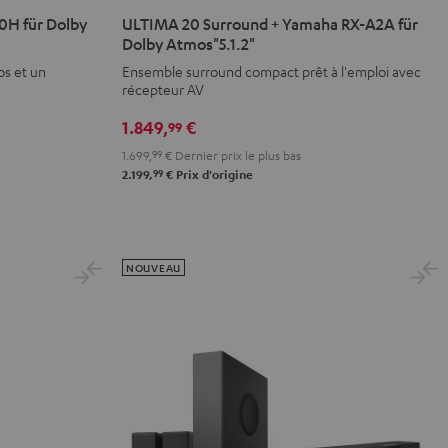
20
20
H für Dolby
ULTIMA 20 Surround + Yamaha RX-A2A für
Surround
Surround
Dolby Atmos"5.1.2"
+
+
os et un
Ensemble surround compact prêt à l'emploi avec
Yamaha
Yamaha
récepteur AV
RX-
RX-
1.849,
€
99
A2A
A2A
1.699,
99
€
Dernier prix le plus bas
für
für
99
2.199,
€
Prix d'origine
Dolby
Dolby
Atmos"5.1.2"
Atmos"5.1.2"
Noir
Blanc
NOUVEAU