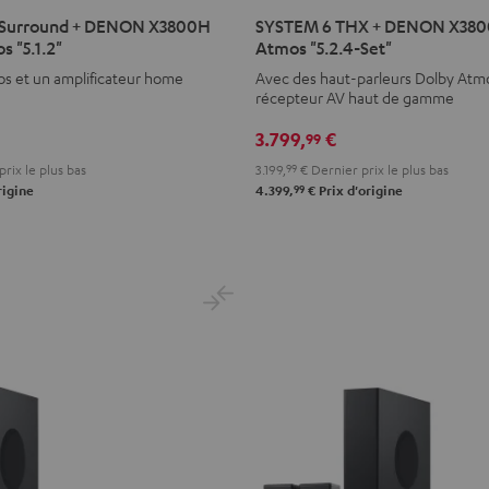
6
6
Surround + DENON X3800H
SYSTEM 6 THX + DENON X3800
THX
THX
s "5.1.2"
Atmos "5.2.4-Set"
+
+
s et un amplificateur home
Avec des haut-parleurs Dolby Atm
DENON
DENON
récepteur AV haut de gamme
X3800H
X3800H
3.799,
€
99
für
für
rix le plus bas
3.199,
99
€
Dernier prix le plus bas
Dolby
Dolby
99
rigine
4.399,
€
Prix d'origine
Atmos
Atmos
"5.2.4-
"5.2.4-
Set"
Set"
Noir
Noir
/
Blanc