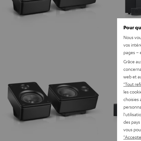
Pour qu
Nous vou
vos intér
pages – é
Grâce au
concerna
web et au
"Tout ref
les cooki
choisies 
personna
l'utilisa
des pays 
vous pou
"Accepter