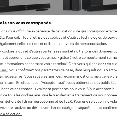
e le son vous corresponde
lons vous offrir une expérience de navigation sûre qui correspond exact
êts. Pour cela, Teufel utilise des cookies et d'autres technologies de suivi 
galement celles de tiers et utilise des services de personnalisation.
x cookies, nous et d'autres partenaires marketing traitons des données v
nt et apprenons ce que vous aimez - grâce à votre comportement sur not
x informations concernant votre terminal. C'est vous qui décidez : en cli
user"
, vous confirmez nos paramètres de base, dans lesquels nous n'acti
es nécessaires. Vous recevrez ainsi des recommandations, mais celles-ci 
au hasard. En cliquant sur
"Accepter tout"
, vous obtiendrez des publicités
lisées et des contenus vraiment pertinents pour vous. Vous acceptez ici
tion de tous les cookies ainsi que le transfert et le traitement de vos donné
en dehors de l'Union européenne et de l'EER. Pour une sélection individu
vez aussi activer ou désactiver chaque catégorie séparément et confirme
 la sélection"
.