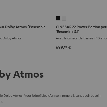
CINEBAR
CINEBAR
22
22
our Dolby Atmos "Ensemble
CINEBAR 22 Power Edition po
Power
Power
'Ensemble 5.1'
Edition
Edition
ec Dolby Atmos.
Avec le caisson de basses T 10 enc
pour
pour
699,
€
99
e
Dolby
Dolby
Atmos
Atmos
'Ensemble
'Ensemble
5.1'
5.1'
lby Atmos
Noir
Blanc
e Dolby Atmos. Vous bénéficiez d'un son immersif, sans avoir besoin
s.