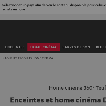
Sélectionnez un pays afin de voir le contenu disponible pour celui-ci
achats en ligne
ERS LE
ONTENU
ENCEINTES
HOME CINÉMA
BARRES DE SON
BLUE
Page
d’accueil
TOUS LES PRODUITS HOME CINÉMA
Home cinema 360° Teuf
Enceintes et home cinéma