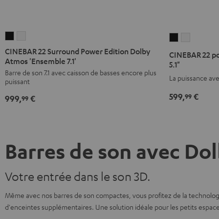
CINEBAR
CINEBAR
CINEBAR
CINEBAR
22
22
22
22
CINEBAR 22 Surround Power Edition Dolby
CINEBAR 22 p
Surround
Surround
Atmos 'Ensemble 7.1'
pour
pour
5.1"
Power
Power
Barre de son 7.1 avec caisson de basses encore plus
Dolby
Dolby
La puissance av
puissant
Edition
Edition
Atmos
Atmos
Dolby
Dolby
599,
€
99
"Ensemble
"Ensembl
999,
€
99
Atmos
Atmos
5.1"
5.1"
'Ensemble
'Ensemble
Noir
Blanc
7.1'
7.1'
Noir
Blanc
Barres de son avec Do
Votre entrée dans le son 3D.
Même avec nos barres de son compactes, vous profitez de la technologi
d'enceintes supplémentaires. Une solution idéale pour les petits espace