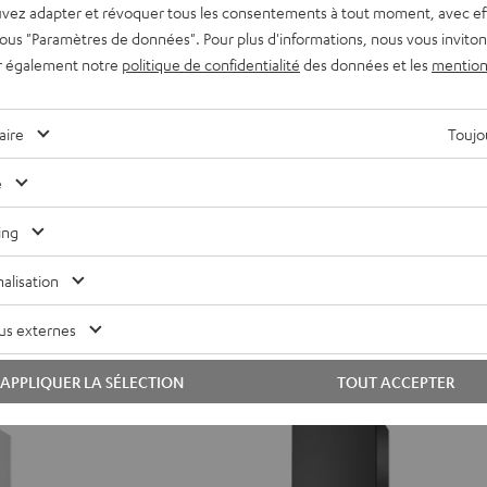
vez adapter et révoquer tous les consentements à tout moment, avec ef
 sous "Paramètres de données". Pour plus d'informations, nous vous inviton
CINEBAR
CINEBAR
r également notre
politique de confidentialité
des données et les
mention
11
11
CINEBAR 11 Surround pour Do
ur Dolby Atmos "Ensemble 2.1"
Surround
Surround
"Ensemble 4.1"
ec Dolby Atmos
pour
pour
Barre de son avec Dolby Atmos & 
aire
Toujou
Dolby
Dolby
619,
€
99
Offre
e
Atmos
Atmos
e
x le plus bas
699,
99
€
Dernier prix le plus bas
"Ensemble
"Ensemble
igine
99
749,
€
Prix d'origine
ing
4.1"
4.1"
Noir
Blanc
alisation
NOUVEAU
us externes
APPLIQUER LA SÉLECTION
TOUT ACCEPTER