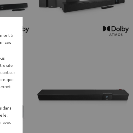
ement à
sur ces
ous
re site
quant sur
vons que
seront
es dans
elle,
r avec