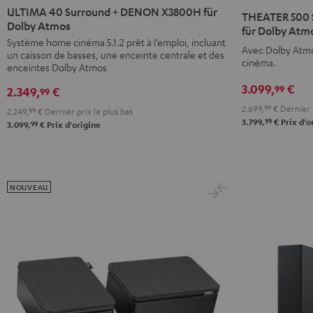
40
40
500
ULTIMA 40 Surround + DENON X3800H für
THEATER 500 
Surround
Surround
Dolby Atmos
Surround
für Dolby Atmo
+
+
Système home cinéma 5.1.2 prêt à l’emploi, incluant
+
Avec Dolby Atmo
un caisson de basses, une enceinte centrale et des
DENON
DENON
DENON
cinéma.
enceintes Dolby Atmos
X3800H
X3800H
X3800H
3.099,
€
99
2.349,
€
für
für
99
für
Dolby
Dolby
2.699,
99
€
Dernier p
Dolby
2.249,
99
€
Dernier prix le plus bas
99
3.799,
€
Prix d'o
Atmos
Atmos
99
3.099,
€
Prix d'origine
Atmos
Noir
Blanc
"5.1.2"
Noir
NOUVEAU