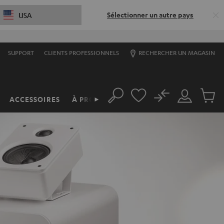
Sélectionner un autre pays
USA
SUPPORT
CLIENTS PROFESSIONNELS
RECHERCHER UN MAGASIN
No
ACCESSOIRES
À PROPOS
►
Rechercher
Mon
Produit
compte
du
panier