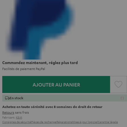
Commandez maintenant, réglez plus tard
Facilités de paiement PayPal
AJOUTER AU PANIER
En stock
Achetez en toute sérénité avec 8 semaines de droit de retour
Retours
sans frais
Fabricant:
K&M
Consignes de sécurité
Pièces de rechange
Réparations
Mises à jour logiciel
Garantie légale