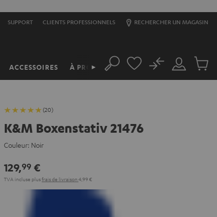
SUPPORT
CLIENTS PROFESSIONNELS
RECHERCHER UN MAGASIN
No
ACCESSOIRES
À PROPOS
►
Rechercher
Mon
Produit
compte
du
panier
(20)
K&M Boxenstativ 21476
Couleur:
Noir
129,
€
99
TVA incluse
plus
frais de livraison
4,99 €