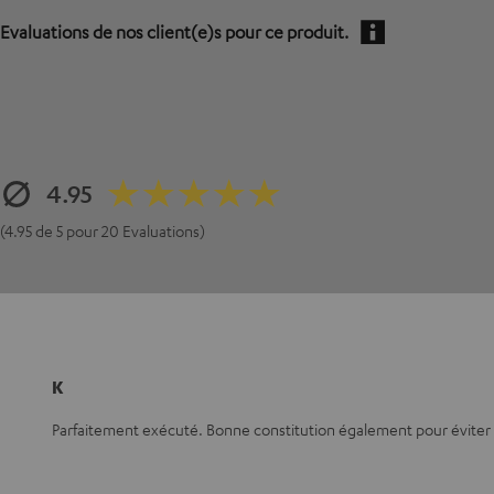
Evaluations de nos client(e)s pour ce produit.
4.95
(4.95 de 5 pour 20 Evaluations)
K
Parfaitement exécuté. Bonne constitution également pour éviter 