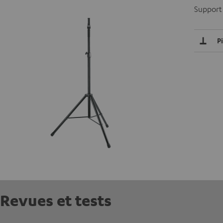
Support
P
Revues et tests