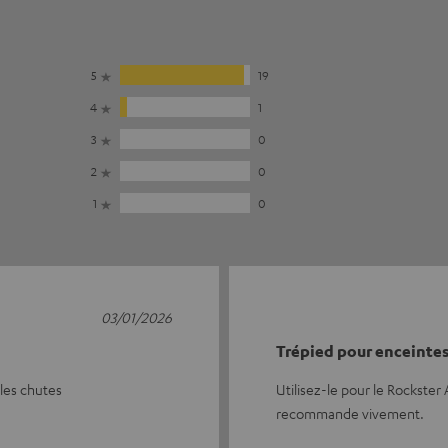
5
19
4
1
3
0
2
0
1
0
03/01/2026
Trépied pour enceinte
les chutes
Utilisez-le pour le Rockster A
recommande vivement.