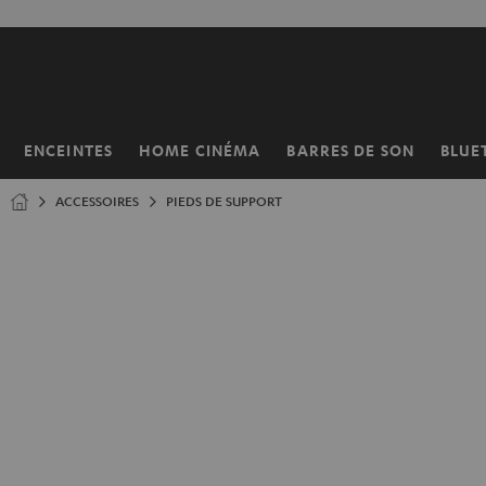
ERS LE
ONTENU
ENCEINTES
HOME CINÉMA
BARRES DE SON
BLUE
Page
d’accueil
ACCESSOIRES
PIEDS DE SUPPORT