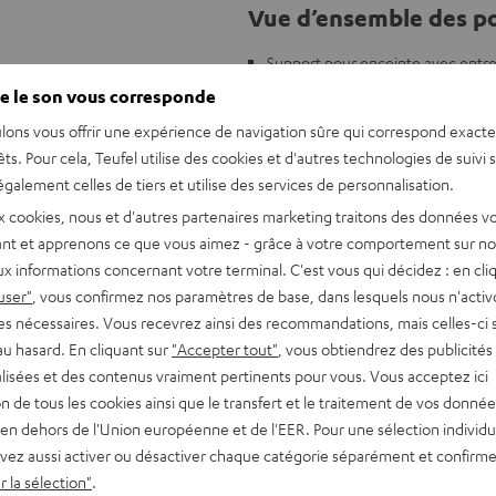
Vue d’ensemble des po
Support pour enceinte avec entre
Compatible avec la ROCKSTER A
e le son vous corresponde
Conçu pour la scène, les salles de 
lons vous offrir une expérience de navigation sûre qui correspond exact
Hauteur réglable 1420 mm – 22
êts. Pour cela, Teufel utilise des cookies et d'autres technologies de suivi 
Avec mandrin d'expansion brevet
galement celles de tiers et utilise des services de personnalisation.
x cookies, nous et d'autres partenaires marketing traitons des données v
nt et apprenons ce que vous aimez - grâce à votre comportement sur not
x informations concernant votre terminal. C'est vous qui décidez : en cli
user"
, vous confirmez nos paramètres de base, dans lesquels nous n'acti
es nécessaires. Vous recevrez ainsi des recommandations, mais celles-ci 
au hasard. En cliquant sur
"Accepter tout"
, vous obtiendrez des publicités
lisées et des contenus vraiment pertinents pour vous. Vous acceptez ici
tion de tous les cookies ainsi que le transfert et le traitement de vos donné
en dehors de l'Union européenne et de l'EER. Pour une sélection individu
vez aussi activer ou désactiver chaque catégorie séparément et confirme
 la sélection"
.