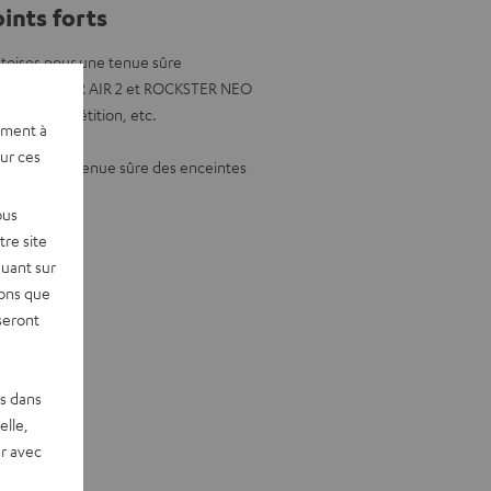
ints forts
toises pour une tenue sûre
IR, ROCKSTER AIR 2 et ROCKSTER NEO
fête, de répétition, etc.
ement à
00 mm
sur ces
é pour une tenue sûre des enceintes
ous
re site
quant sur
vons que
seront
es dans
elle,
r avec