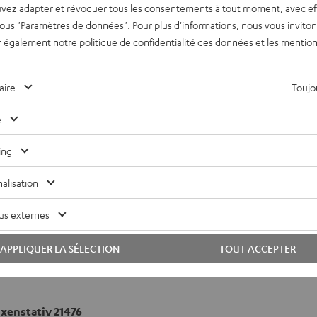
vez adapter et révoquer tous les consentements à tout moment, avec ef
 sous "Paramètres de données". Pour plus d'informations, nous vous inviton
r également notre
politique de confidentialité
des données et les
mention
aire
Toujou
e
ing
alisation
us externes
APPLIQUER LA SÉLECTION
TOUT ACCEPTER
enstativ 21476