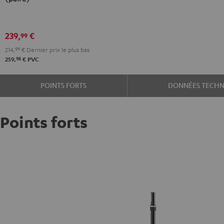
support
K&M
21476
239,
€
99
(paire)
214,
99
€
Dernier prix le plus bas
Noir
98
259,
€
PVC
POINTS FORTS
DONNÉES TECHN
Points forts