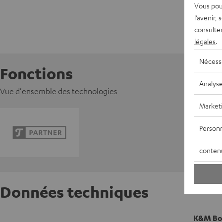
Vous pou
l’avenir,
consulte
légales
.
Nécess
Fonctions
Analys
Vue d'ensemble des technologies
Market
Personn
conten
Données techniques
K&M Box