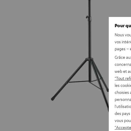
Pour qu
Nous vou
vos intér
pages – é
Grâce au
concerna
web et au
"Tout ref
les cooki
choisies 
personna
l'utilisa
des pays 
vous pou
"Accepter