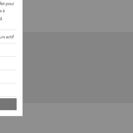
fet pour
s à
s
rs actif