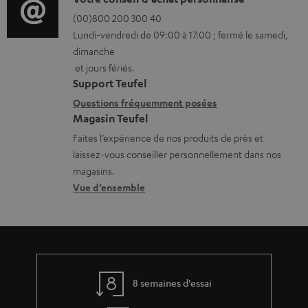
D
r
é
(00)800 200 300 40
Lundi-vendredi de 09:00 à 17:00 ; fermé le samedi,
m
t
dimanche
a
a
et jours fériés.
t
i
Support Teufel
i
l
Questions fréquemment posées
Magasin Teufel
o
s
Faites l’expérience de nos produits de près et
n
c
laissez-vous conseiller personnellement dans nos
s
o
magasins.
r
n
Vue d’ensemble
e
t
l
a
a
c
t
t
8 semaines d'essai
i
v