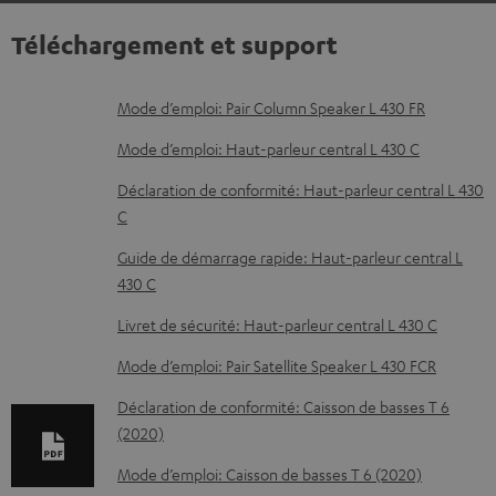
Téléchargement et support
D
Mode d’emploi: Pair Column Speaker L 430 FR
o
Mode d’emploi: Haut-parleur central L 430 C
c
Déclaration de conformité: Haut-parleur central L 430
u
C
m
Guide de démarrage rapide: Haut-parleur central L
e
430 C
n
Livret de sécurité: Haut-parleur central L 430 C
t
Mode d’emploi: Pair Satellite Speaker L 430 FCR
s
t
Déclaration de conformité: Caisson de basses T 6
(2020)
é
l
Mode d’emploi: Caisson de basses T 6 (2020)