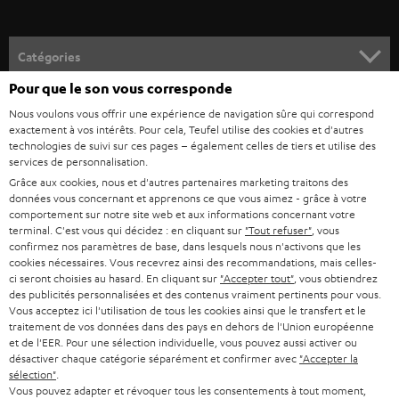
v
o
Catégories
u
Pour que le son vous corresponde
HOME CINEMA
s
Société
Nous voulons vous offrir une expérience de navigation sûre qui correspond
à
exactement à vos intérêts. Pour cela, Teufel utilise des cookies et d'autres
SYSTEMES COMPLETS HOME CINEMA
technologies de suivi sur ces pages – également celles de tiers et utilise des
SUPPORT
l
Boutiques en ligne Teufel
services de personnalisation.
BARRES DE SON
a
Grâce aux cookies, nous et d'autres partenaires marketing traitons des
CARRIÈRE
ALLEMAGNE
données vous concernant et apprenons ce que vous aimez - grâce à votre
n
comportement sur notre site web et aux informations concernant votre
STEREO
PRESSE
terminal. C'est vous qui décidez : en cliquant sur
"Tout refuser"
, vous
e
AUTRICHE
confirmez nos paramètres de base, dans lesquels nous n'activons que les
SMART HOME
w
cookies nécessaires. Vous recevrez ainsi des recommandations, mais celles-
B2B
ci seront choisies au hasard. En cliquant sur
"Accepter tout"
, vous obtiendrez
s
SUISSE
BLUETOOTH
des publicités personnalisées et des contenus vraiment pertinents pour vous.
BLOG
Vous acceptez ici l'utilisation de tous les cookies ainsi que le transfert et le
l
traitement de vos données dans des pays en dehors de l'Union européenne
CASQUES AUDIO
e
PAYS-BAS
NEWSLETTER
et de l'EER. Pour une sélection individuelle, vous pouvez aussi activer ou
désactiver chaque catégorie séparément et confirmer avec
"Accepter la
t
CASQUES BLUETOOTH AUDIO
sélection"
.
MAGASINS
Vous pouvez adapter et révoquer tous les consentements à tout moment,
BELGIQUE
t