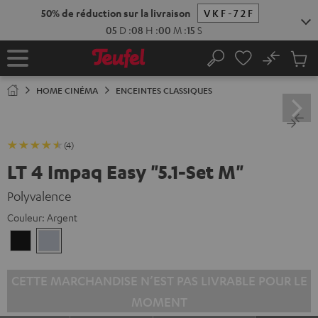
ERS LE
ONTENU
No
Sau
Page
Rechercher
Produi
d’accueil
du
HOME CINÉMA
ENCEINTES CLASSIQUES
panier
(4)
LT 4 Impaq Easy "5.1-Set M"
Polyvalence
Couleur:
Argent
Noir
Argent
CETTE MARCHANDISE N’EST PAS LIVRABLE POUR LE
MOMENT