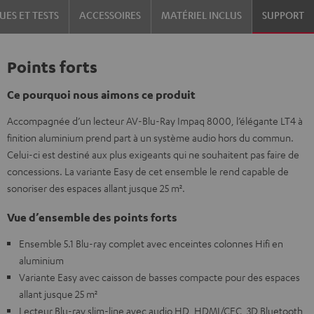
UES ET TESTS
ACCESSOIRES
MATÉRIEL INCLUS
SUPPORT
Points forts
Ce pourquoi nous aimons ce produit
Accompagnée d’un lecteur AV-Blu-Ray Impaq 8000, l’élégante LT4 à
finition aluminium prend part à un système audio hors du commun.
Celui-ci est destiné aux plus exigeants qui ne souhaitent pas faire de
concessions. La variante Easy de cet ensemble le rend capable de
sonoriser des espaces allant jusque 25 m².
Vue d’ensemble des points forts
Ensemble 5.1 Blu-ray complet avec enceintes colonnes Hifi en
aluminium
Variante Easy avec caisson de basses compacte pour des espaces
allant jusque 25 m²
Lecteur Blu-ray slim-line avec audio HD, HDMI/CEC, 3D Bluetooth