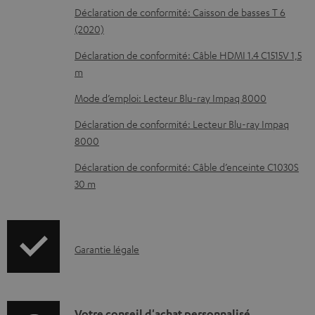
é
Déclaration de conformité: Caisson de basses T 6
c
(2020)
h
Déclaration de conformité: Câble HDMI 1.4 C1515V 1,5
a
m
r
Mode d’emploi: Lecteur Blu-ray Impaq 8000
g
Déclaration de conformité: Lecteur Blu-ray Impaq
e
8000
a
Déclaration de conformité: Câble d’enceinte C1030S
b
30 m
l
e
s
I
Garantie légale
n
f
o
Votre conseil d'achat personnalisé