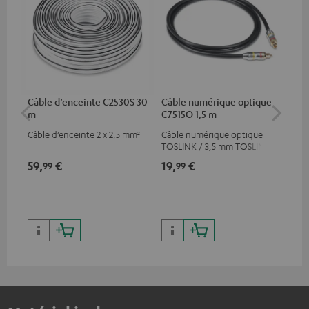
Câble d’enceinte C2530S 30
Câble numérique optique
Câ
m
C7515O 1,5 m
av
Câble d’enceinte 2 x 2,5 mm²
Câble numérique optique
Câb
TOSLINK / 3,5 mm TOSLINK
pre
for
59,
€
19,
€
16
99
99
50/