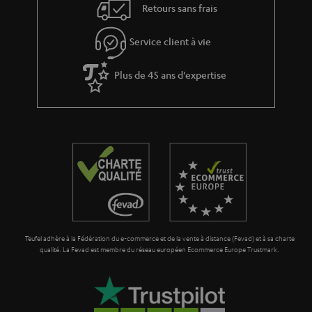
Retours sans frais
e
s
Service client à vie
à
Plus de 45 ans d'expertise
l
a
g
a
r
a
n
t
Teufel adhère à la Fédération du e-commerce et de la vente à distance (Fevad) et à sa charte
i
qualité. La Fevad est membre du réseau européen Ecommerce Europe Trustmark.
e