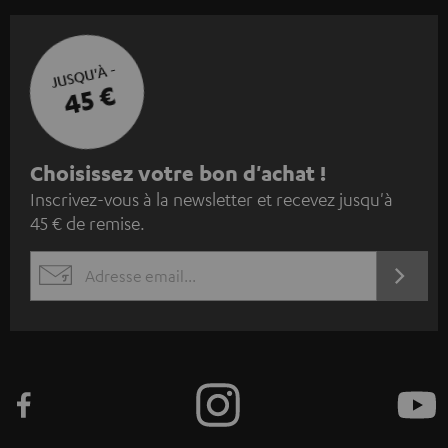
JUSQU'À -
45 €
I
Choisissez votre bon d'achat !
Inscrivez-vous à la newsletter et recevez jusqu'à
n
45 € de remise.
s
c
S'ABO
EMAIL
r
WIDGET
i
v
e
z
-