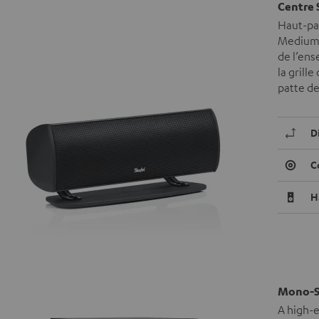
Centre 
Haut-par
Mediums 
de l’ens
la grill
patte de
D
C
H
Mono-S
A high-e