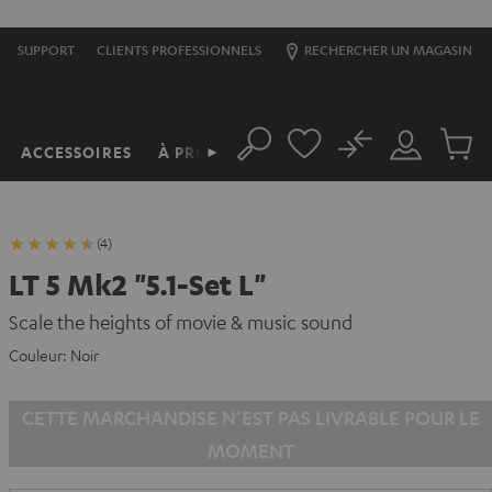
SUPPORT
CLIENTS PROFESSIONNELS
RECHERCHER UN MAGASIN
No
ACCESSOIRES
À PROPOS
►
Rechercher
Mon
Produit
compte
du
panier
(4)
LT 5 Mk2 "5.1-Set L"
Scale the heights of movie & music sound
Couleur:
Noir
CETTE MARCHANDISE N’EST PAS LIVRABLE POUR LE
MOMENT