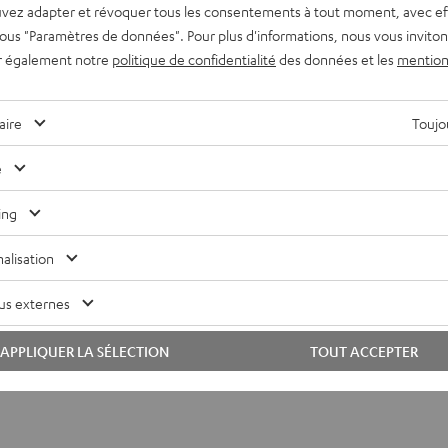
vez adapter et révoquer tous les consentements à tout moment, avec ef
 sous "Paramètres de données". Pour plus d'informations, nous vous inviton
egant system with sophi
r également notre
politique de confidentialité
des données et les
mention
y system consisting of a 130 mm bass driver, 80 mm midrange
aire
Toujou
 adapted for use as part of a column surround system. The
for a very even dispersion that guarantees a balanced sound
e
s were used to optimize the drivers for level stability and
ing
revious model. The use of loudspeakers with an identical
harmonious tone.
alisation
us externes
DÉCOUVRIR DAVANTAGE
APPLIQUER LA SÉLECTION
TOUT ACCEPTER