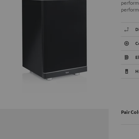
performa
performa
D
C
E
H
Pair Co