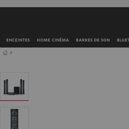
ERS LE
ONTENU
ENCEINTES
HOME CINÉMA
BARRES DE SON
BLUE
Page
d’accueil