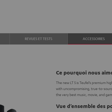
REVUES ET TESTS
ACCESSOIRES
Ce pourquoi nous aimo
The new LT 5 is Teufel’s premium hi
with uncompromising, true-to-source
the very best music, movie, and ga
Vue d’ensemble des po