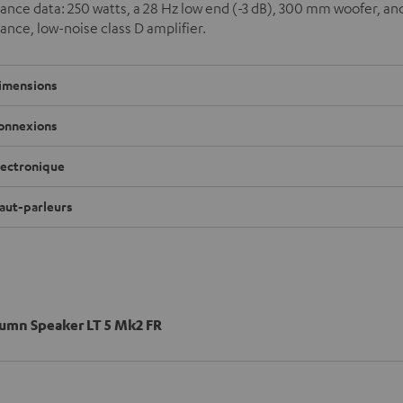
nce data: 250 watts, a 28 Hz low end (-3 dB), 300 mm woofer, and
nce, low-noise class D amplifier.
imensions
onnexions
lectronique
aut-parleurs
lumn Speaker LT 5 Mk2 FR