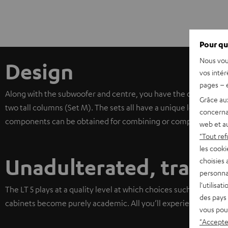
Pour qu
Nous vou
Design
vos intér
pages – é
Along with the subwoofer and centre, you have the choice of eit
Grâce au
two tall columns (Set M). The sets all have a unique look but th
concerna
components can be obtained for combining or completing your sy
web et au
"Tout ref
les cooki
Unadulterated, transp
choisies 
personna
l'utilisa
The LT 5 plays at a quality level at which choices such as mu
des pays 
cabinets become purely academic. All you’ll experience is una
vous pou
"Accepter