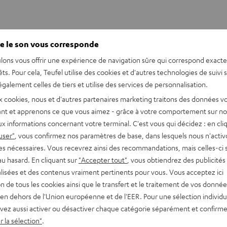
e le son vous corresponde
lons vous offrir une expérience de navigation sûre qui correspond exact
êts. Pour cela, Teufel utilise des cookies et d'autres technologies de suivi 
galement celles de tiers et utilise des services de personnalisation.
her four tall columns (Set L) or a combination of two short and
x cookies, nous et d'autres partenaires marketing traitons des données v
ey share the same exquisite sound. In additional, individual
nt et apprenons ce que vous aimez - grâce à votre comportement sur not
stem. Flexibility is the cornerstone of the LT 5!
x informations concernant votre terminal. C'est vous qui décidez : en cli
user"
, vous confirmez nos paramètres de base, dans lesquels nous n'acti
es nécessaires. Vous recevrez ainsi des recommandations, mais celles-ci 
arent sound
au hasard. En cliquant sur
"Accepter tout"
, vous obtiendrez des publicités
lisées et des contenus vraiment pertinents pour vous. Vous acceptez ici
tion de tous les cookies ainsi que le transfert et le traitement de vos donné
sic versus home cinema and aluminium columns versus wooden
en dehors de l'Union européenne et de l'EER. Pour une sélection individu
dulterated, transparent sound.
vez aussi activer ou désactiver chaque catégorie séparément et confirme
 la sélection"
.