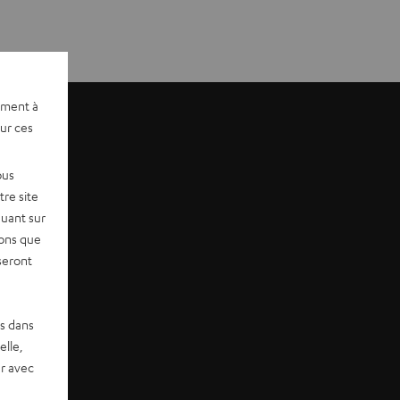
ement à
sur ces
ous
re site
quant sur
vons que
seront
es dans
elle,
r avec