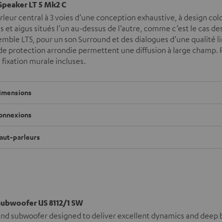
Speaker LT 5 Mk2 C
leur central à 3 voies d’une conception exhaustive, à design col
et aigus situés l’un au-dessus de l’autre, comme c’est le cas de
emble LT5, pour un son Surround et des dialogues d’une qualité l
e de protection arrondie permettent une diffusion à large champ. 
 fixation murale incluses.
imensions
onnexions
aut-parleurs
ubwoofer US 8112/1 SW
nd subwoofer designed to deliver excellent dynamics and deep 