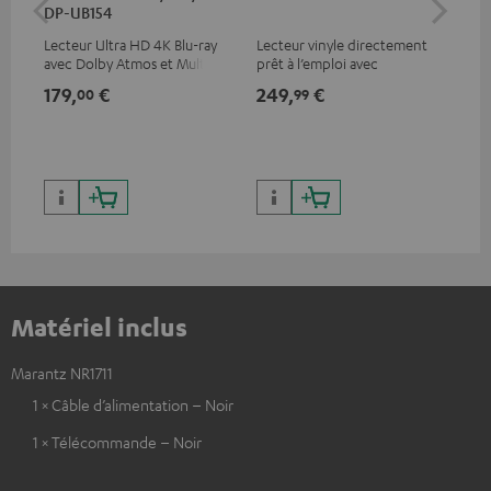
DP-UB154
Lecteur Ultra HD 4K Blu-ray
Lecteur vinyle directement
Lec
avec Dolby Atmos et Multi
prêt à l’emploi avec
prê
HDR, inclus HDR10+ pour une
entrainement par courroie,
ent
179,
€
249,
€
39
00
99
qualité d’image incroyable et
conçu pour 33 et 45 tours
con
des couleurs contrastées
Matériel inclus
Marantz NR1711
1 × Câble d’alimentation – Noir
1 × Télécommande – Noir