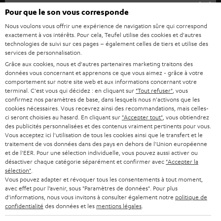
HOME CINEMA
s
Société
Pour que le son vous corresponde
à
SYSTEMES COMPLETS HOME CINEMA
Nous voulons vous offrir une expérience de navigation sûre qui correspond
SUPPORT
l
Boutiques en ligne Teufel
exactement à vos intérêts. Pour cela, Teufel utilise des cookies et d'autres
technologies de suivi sur ces pages – également celles de tiers et utilise des
BARRES DE SON
a
CARRIÈRE
services de personnalisation.
ALLEMAGNE
n
Grâce aux cookies, nous et d'autres partenaires marketing traitons des
STEREO
PRESSE
données vous concernant et apprenons ce que vous aimez - grâce à votre
e
AUTRICHE
comportement sur notre site web et aux informations concernant votre
SMART HOME
w
terminal. C'est vous qui décidez : en cliquant sur
"Tout refuser"
, vous
B2B
confirmez nos paramètres de base, dans lesquels nous n'activons que les
s
cookies nécessaires. Vous recevrez ainsi des recommandations, mais celles-
SUISSE
BLUETOOTH
BLOG
ci seront choisies au hasard. En cliquant sur
"Accepter tout"
, vous obtiendrez
l
des publicités personnalisées et des contenus vraiment pertinents pour vous.
CASQUES AUDIO
e
Vous acceptez ici l'utilisation de tous les cookies ainsi que le transfert et le
PAYS-BAS
NEWSLETTER
traitement de vos données dans des pays en dehors de l'Union européenne
t
CASQUES BLUETOOTH AUDIO
et de l'EER. Pour une sélection individuelle, vous pouvez aussi activer ou
MAGASINS
désactiver chaque catégorie séparément et confirmer avec
"Accepter la
BELGIQUE
t
sélection"
.
SYSTEMES COMPLETS
e
Vous pouvez adapter et révoquer tous les consentements à tout moment,
AVANTAGES D’ACHAT
avec effet pour l’avenir, sous "Paramètres de données". Pour plus
FRANCE
r
ENCEINTES
d'informations, nous vous invitons à consulter également notre
politique de
L’HISTOIRE DE TEUFEL
confidentialité
des données et les
mentions légales
.
POLOGNE
ULTIMA