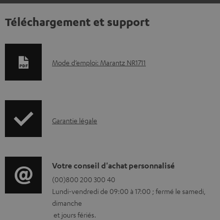
Téléchargement et support
D
Mode d’emploi: Marantz NR1711
o
c
u
I
m
Garantie légale
n
e
f
n
o
t
D
Votre conseil d'achat personnalisé
r
s
é
(00)800 200 300 40
Lundi-vendredi de 09:00 à 17:00 ; fermé le samedi,
m
t
t
dimanche
a
é
a
et jours fériés.