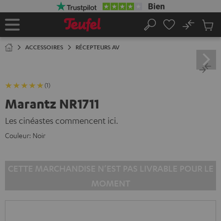
ERS LE
ONTENU
No
Sau
Page
Rechercher
Produi
d’accueil
du
ACCESSOIRES
RÉCEPTEURS AV
panier
(1)
Marantz NR1711
Les cinéastes commencent ici.
Couleur:
Noir
CETTE MARCHANDISE N’EST PAS LIVRABLE POUR LE
MOMENT