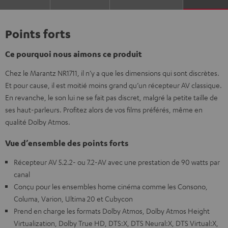
Points forts
Ce pourquoi nous aimons ce produit
Chez le Marantz NR1711, il n’y a que les dimensions qui sont discrètes.
Et pour cause, il est moitié moins grand qu’un récepteur AV classique.
En revanche, le son lui ne se fait pas discret, malgré la petite taille de
ses haut-parleurs. Profitez alors de vos films préférés, même en
qualité Dolby Atmos.
Vue d’ensemble des points forts
Récepteur AV 5.2.2- ou 7.2-AV avec une prestation de 90 watts par
canal
Conçu pour les ensembles home cinéma comme les Consono,
Columa, Varion, Ultima 20 et Cubycon
Prend en charge les formats Dolby Atmos, Dolby Atmos Height
Virtualization, Dolby True HD, DTS:X, DTS Neural:X, DTS Virtual:X,