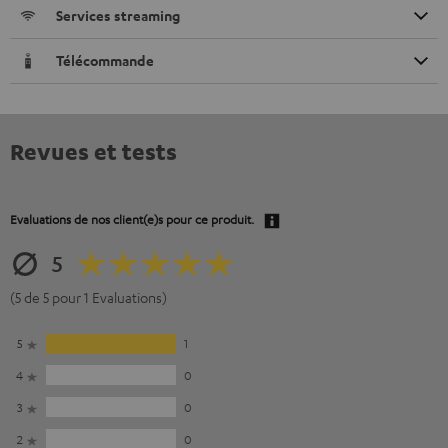
Services streaming
Télécommande
Revues et tests
Evaluations de nos client(e)s pour ce produit.
5
(5 de 5 pour 1 Evaluations)
5
1
4
0
3
0
2
0