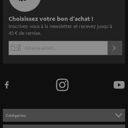
I
Choisissez votre bon d'achat !
Inscrivez-vous à la newsletter et recevez jusqu'à
n
45 € de remise.
s
c
S'ABO
EMAIL
r
WIDGET
i
v
e
z
-
v
o
Catégories
u