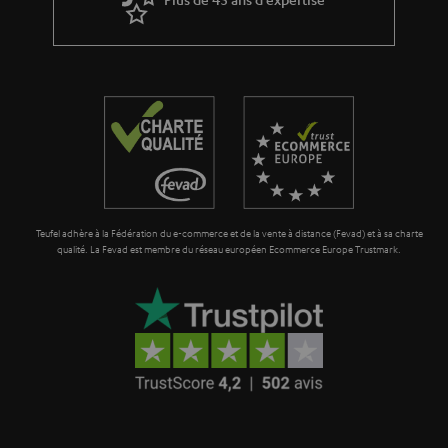
l
a
g
a
r
a
n
t
Teufel adhère à la Fédération du e-commerce et de la vente à distance (Fevad) et à sa charte
i
qualité. La Fevad est membre du réseau européen Ecommerce Europe Trustmark.
e