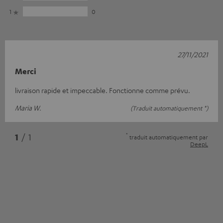
1
0
27/11/2021
Merci
livraison rapide et impeccable. Fonctionne comme prévu.
Maria W.
(Traduit automatiquement *)
*
1
/ 1
traduit automatiquement par
DeepL