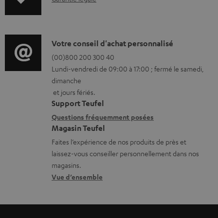
n
n
t
f
s
o
D
Votre conseil d'achat personnalisé
t
r
é
(00)800 200 300 40
é
Lundi-vendredi de 09:00 à 17:00 ; fermé le samedi,
m
t
dimanche
l
a
a
et jours fériés.
é
t
i
Support Teufel
c
i
l
Questions fréquemment posées
h
Magasin Teufel
o
s
a
Faites l’expérience de nos produits de près et
n
c
laissez-vous conseiller personnellement dans nos
r
s
o
magasins.
g
r
n
Vue d’ensemble
e
e
t
a
l
a
b