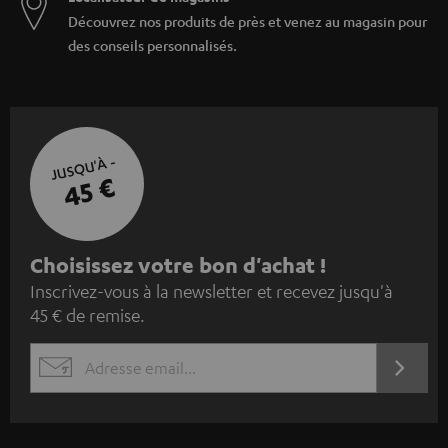
Découvrez nos produits de près et venez au magasin pour
des conseils personnalisés.
JUSQU'À -
45 €
I
Choisissez votre bon d'achat !
Inscrivez-vous à la newsletter et recevez jusqu'à
n
45 € de remise.
s
c
S'ABO
EMAIL
r
WIDGET
i
v