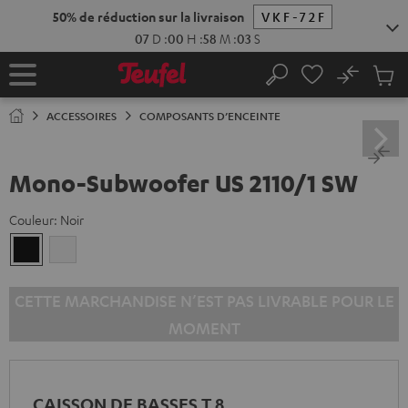
ERS LE
50% de réduction sur la livraison
VKF-72F
ONTENU
07
D
:
00
H
:
58
M
:
02
S
No
Sau
Page
Rechercher
Produi
d’accueil
du
ACCESSOIRES
COMPOSANTS D’ENCEINTE
panier
Mono-Subwoofer US 2110/1 SW
Couleur:
Noir
Noir
Blanc
CETTE MARCHANDISE N’EST PAS LIVRABLE POUR LE
MOMENT
CAISSON DE BASSES T 8