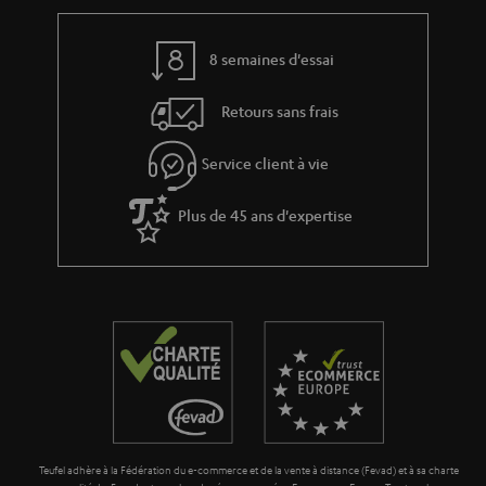
a
c
l
t
t
e
8 semaines d'essai
i
s
v
Retours sans frais
e
s
Service client à vie
à
Plus de 45 ans d'expertise
l
a
g
a
r
a
n
t
Teufel adhère à la Fédération du e-commerce et de la vente à distance (Fevad) et à sa charte