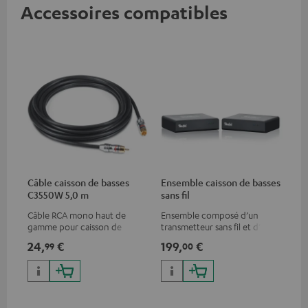
Accessoires compatibles
Câble caisson de basses
Ensemble caisson de basses
C3550W 5,0 m
sans fil
Câble RCA mono haut de
Ensemble composé d’un
gamme pour caisson de
transmetteur sans fil et d’un
basses
récepteur, pour une
24,
€
199,
€
99
00
transmission libre du signal du
caisson de basses