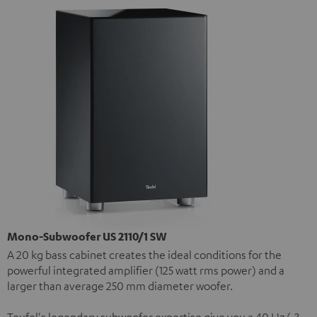
Mono-Subwoofer US 2110/1 SW
A 20 kg bass cabinet creates the ideal conditions for the
powerful integrated amplifier (125 watt rms power) and a
larger than average 250 mm diameter woofer.
Teufel's legendary subwoofer expertise give you a 40 Hz (-3