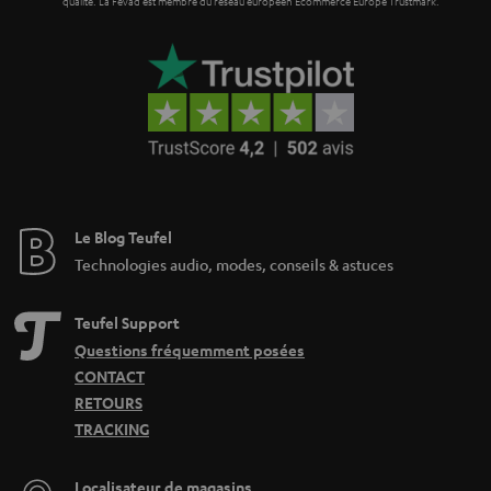
i
qualité. La Fevad est membre du réseau européen Ecommerce Europe Trustmark.
e
Le Blog Teufel
Technologies audio, modes, conseils & astuces
Teufel Support
Questions fréquemment posées
CONTACT
RETOURS
TRACKING
Localisateur de magasins