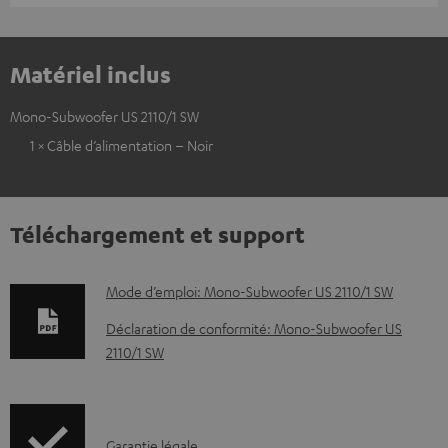
Matériel inclus
Mono-Subwoofer US 2110/1 SW
1 × Câble d’alimentation – Noir
Téléchargement et support
D
Mode d’emploi: Mono-Subwoofer US 2110/1 SW
o
Déclaration de conformité: Mono-Subwoofer US
c
2110/1 SW
u
m
e
I
Garantie légale