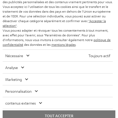
des publicités personnalisées et des contenus vraiment pertinents pour vous.
CASQUES AUDIO
e
Vous acceptez ici l'utilisation de tous les cookies ainsi que le transfert et le
PAYS-BAS
NEWSLETTER
traitement de vos données dans des pays en dehors de l'Union européenne
t
CASQUES BLUETOOTH AUDIO
et de l'EER. Pour une sélection individuelle, vous pouvez aussi activer ou
MAGASINS
désactiver chaque catégorie séparément et confirmer avec
"Accepter la
BELGIQUE
t
sélection"
.
SYSTEMES COMPLETS
e
AVANTAGES D’ACHAT
Vous pouvez adapter et révoquer tous les consentements à tout moment,
avec effet pour l’avenir, sous "Paramètres de données". Pour plus
FRANCE
r
ENCEINTES
d'informations, nous vous invitons à consulter également notre
politique de
L’HISTOIRE DE TEUFEL
confidentialité
des données et les
mentions légales
.
POLOGNE
ULTIMA
MANAGEMENT
Nécessaire
Toujours actif
ÉCOUTEURS INTRA-AURICULAIRES
ESPAGNE
DEVELOPPEMENT DURABLE
Analyse
Sous réserve de modifications techniques, de fautes de frappe et d’autres
FANSHOP
VALEURS
erreurs. Les accessoires figurant sur l’image ne font pas partie du contenu de
Marketing
ITALIE
livraison. D’éventuels frais d’élimination des batteries sont inclus dans le prix.
NOUVEAUTÉS
ACCESSIBILITÉ
Personnalisation
USA
©2026 Lautsprecher Teufel GmbH - Tous droits réservés.
contenus externes
Mentions légales
CGV
Politique de confidentialité
AUTRES PAYS
Paramètres de confidentialité
EU Data Act
renoncer au contrat ici
TOUT ACCEPTER