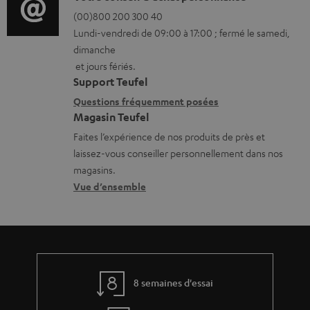
é
r
é
(00)800 200 300 40
i
c
Lundi-vendredi de 09:00 à 17:00 ; fermé le samedi,
m
t
o
h
dimanche
a
a
n
et jours fériés.
a
t
i
s
Support Teufel
r
i
l
r
Questions fréquemment posées
g
Magasin Teufel
o
s
e
e
Faites l’expérience de nos produits de près et
n
c
l
a
laissez-vous conseiller personnellement dans nos
s
o
a
magasins.
b
r
n
t
Vue d’ensemble
l
e
t
i
e
l
a
v
s
a
c
e
t
t
s
8 semaines d'essai
i
à
v