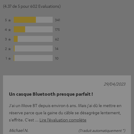
(4.37 de 5 pour 602 Evaluations)
5
341
4
175
3
62
2
14
1
10
29/04/2023
Un casque Bluetooth presque parfait !
J'ai un Move BT depuis environ 6 ans. Mais j'ai dû le mettre en
réserve parce que la gaine du câble se désagrège lentement,
s'effrite. C'est
Lire l’évaluation complète
Michael N.
(Traduit automatiquement *)