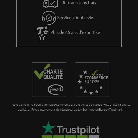
l
Retours sans frais
e
’
s
Service client à vie
e
à
x
Plus de 45 ans d'expertise
l
p
a
é
g
d
a
i
r
t
a
i
n
o
t
n
Teufel adhère à la Fédération du e-commerce et de la vente à distance (Fevad) et à sa charte
i
qualité. La Fevad est membre du réseau européen Ecommerce Europe Trustmark.
e