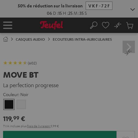
ERS LE
ONTENU
No
Sau
Page
Rechercher
Produi
d’accueil
du
CASQUES AUDIO
ECOUTEURS INTRA-AURICULAIRES
panier
(602)
MOVE BT
La perfection progresse
Couleur:
Noir
Noir
Blanc
119,
€
99
TVA incluse
plus
frais de livraison
5,99 €