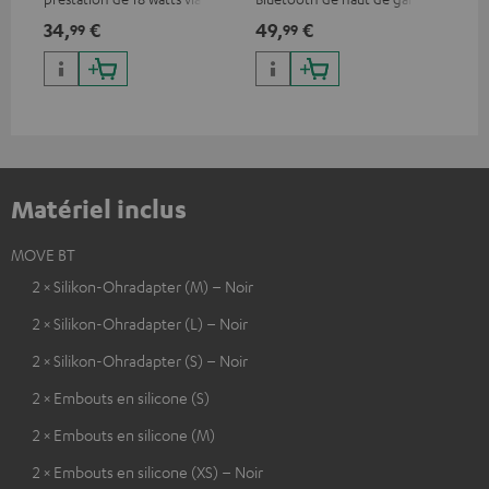
type C & recharge sans-fil
compatible avec tous les
d'
34,
€
49,
€
74
99
99
jusqu’à 10 watts
casques ou systèmes complets
App
Bluetooth et barres de son
con
Teufel
Matériel inclus
MOVE BT
2 × Silikon-Ohradapter (M) – Noir
2 × Silikon-Ohradapter (L) – Noir
2 × Silikon-Ohradapter (S) – Noir
2 × Embouts en silicone (S)
2 × Embouts en silicone (M)
2 × Embouts en silicone (XS) – Noir