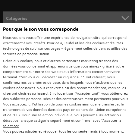
v
o
Catégories
u
Pour que le son vous corresponde
HOME CINEMA
s
Société
Nous voulons vous offrir une expérience de navigation sûre qui correspond
à
exactement à vos intérêts. Pour cela, Teufel utilise des cookies et d'autres
SYSTEMES COMPLETS HOME CINEMA
technologies de suivi sur ces pages – également celles de tiers et utilise des
SUPPORT
l
Boutiques en ligne Teufel
services de personnalisation.
BARRES DE SON
a
Grâce aux cookies, nous et d'autres partenaires marketing traitons des
CARRIÈRE
ALLEMAGNE
données vous concernant et apprenons ce que vous aimez - grâce à votre
n
comportement sur notre site web et aux informations concernant votre
STEREO
PRESSE
terminal. C'est vous qui décidez : en cliquant sur
"Tout refuser"
, vous
e
AUTRICHE
confirmez nos paramètres de base, dans lesquels nous n'activons que les
SMART HOME
w
cookies nécessaires. Vous recevrez ainsi des recommandations, mais celles-
B2B
ci seront choisies au hasard. En cliquant sur
"Accepter tout"
, vous obtiendrez
s
SUISSE
BLUETOOTH
des publicités personnalisées et des contenus vraiment pertinents pour vous.
BLOG
Vous acceptez ici l'utilisation de tous les cookies ainsi que le transfert et le
l
traitement de vos données dans des pays en dehors de l'Union européenne
CASQUES AUDIO
e
PAYS-BAS
NEWSLETTER
et de l'EER. Pour une sélection individuelle, vous pouvez aussi activer ou
désactiver chaque catégorie séparément et confirmer avec
"Accepter la
t
CASQUES BLUETOOTH AUDIO
sélection"
.
MAGASINS
Vous pouvez adapter et révoquer tous les consentements à tout moment,
BELGIQUE
t