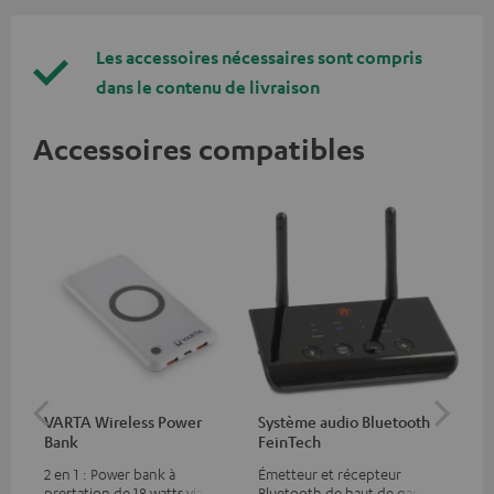
Les accessoires nécessaires sont compris
dans le contenu de livraison
Accessoires compatibles
VARTA Wireless Power
Système audio Bluetooth
Fe
Bank
FeinTech
Ext
2 en 1 : Power bank à
Émetteur et récepteur
Per
prestation de 18 watts via USB
Bluetooth de haut de gamme,
tél