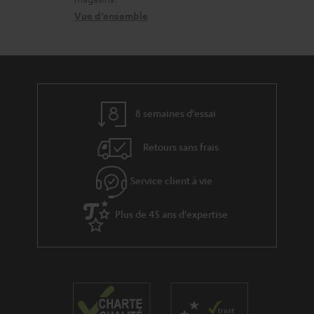
r
r
n
Vue d’ensemble
e
g
t
l
e
a
a
a
c
t
b
t
8 semaines d'essai
i
l
v
e
Retours sans frais
e
s
s
Service client à vie
à
Plus de 45 ans d'expertise
l
a
g
a
r