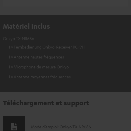
Matériel inclus
Onkyo TX-NR686
1 × Fernbedienung Onkyo-Receiver RC-911
1 × Antenne hautes fréquences
1 × Microphone de mesure Onkyo
1 × Antenne moyennes fréquences
Téléchargement et support
D
Mode d’emploi: Onkyo TX-NR686