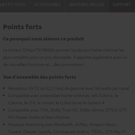
UES ET TESTS
ACCESSOIRES
MATÉRIEL INCLUS
SUPPORT
Points forts
Ce pourquoi nous aimons ce produit
Le lecteur Onkyo TX-NR686 permet l’accès aux home cinémas les
plus complets pour un prix abordable. Il apporte également avec lui
de nouvelles fonctions et… des promotions !
Vue d’ensemble des points forts
Récepteur AV 7.2 ou 5.2.2 haut de gamme avec 165 watts par canal
Compatible avec ensembles home-cinémas, tels l’Ultima, le
Columa, le LT4, le Varion, le Cubycon ou le System 4
Compatible avec THX, Dolby True HD, Dolby Atmos, DTS:X, DTS-
HD Master Audio et bien d’autres
Musique Streaming avec Bluetooth, AirPlay, Amazon Music,
TuneIn, Deezer, Spotify, Chromecast built in, TIDAL, DTS Play-Fi