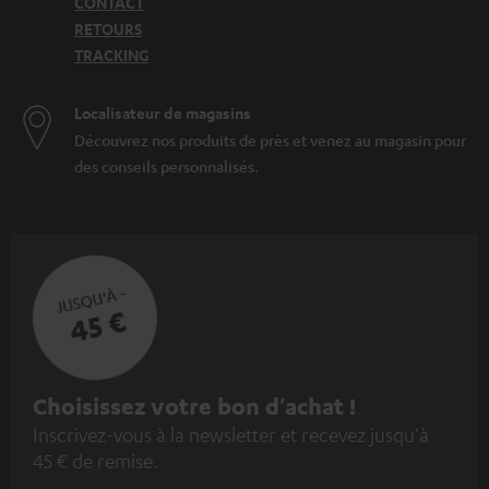
CONTACT
RETOURS
TRACKING
Localisateur de magasins
Découvrez nos produits de près et venez au magasin pour
des conseils personnalisés.
JUSQU'À -
45 €
I
Choisissez votre bon d'achat !
Inscrivez-vous à la newsletter et recevez jusqu'à
n
45 € de remise.
s