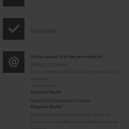
o
c
u
I
m
Garantie légale
n
e
f
n
o
t
D
Votre conseil d'achat personnalisé
r
s
é
(00)800 200 300 40
Lundi-vendredi de 09:00 à 17:00 ; fermé le samedi,
m
t
t
dimanche
a
é
a
et jours fériés.
t
l
i
Support Teufel
i
é
l
Questions fréquemment posées
Magasin Teufel
o
c
s
Faites l’expérience de nos produits de près et
n
h
c
laissez-vous conseiller personnellement dans nos
s
a
o
magasins.