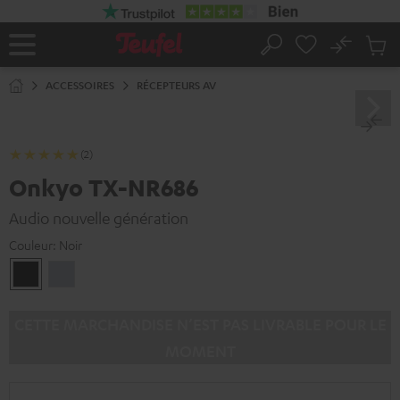
ERS LE
ONTENU
No
Sau
Page
Rechercher
Produi
d’accueil
du
ACCESSOIRES
RÉCEPTEURS AV
panier
(2)
Onkyo TX-NR686
Audio nouvelle génération
Couleur:
Noir
Noir
Argent
CETTE MARCHANDISE N’EST PAS LIVRABLE POUR LE
MOMENT