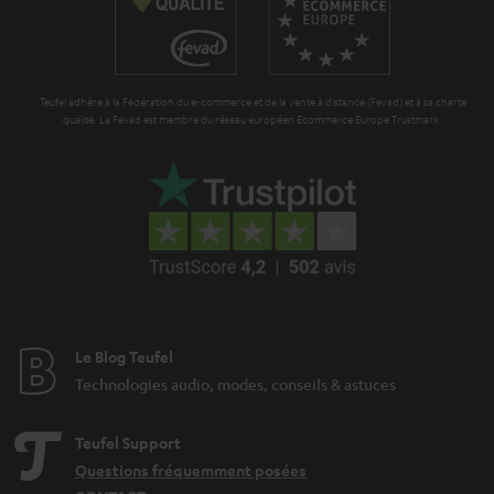
a
n
t
Teufel adhère à la Fédération du e-commerce et de la vente à distance (Fevad) et à sa charte
i
qualité. La Fevad est membre du réseau européen Ecommerce Europe Trustmark.
e
Le Blog Teufel
Technologies audio, modes, conseils & astuces
Teufel Support
Questions fréquemment posées