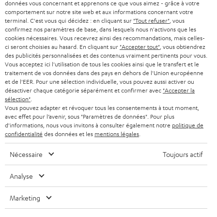
PRESSE
données vous concernant et apprenons ce que vous aimez - grâce à votre
e
AUTRICHE
comportement sur notre site web et aux informations concernant votre
SMART HOME
w
terminal. C'est vous qui décidez : en cliquant sur
"Tout refuser"
, vous
B2B
confirmez nos paramètres de base, dans lesquels nous n'activons que les
s
cookies nécessaires. Vous recevrez ainsi des recommandations, mais celles-
SUISSE
BLUETOOTH
BLOG
ci seront choisies au hasard. En cliquant sur
"Accepter tout"
, vous obtiendrez
l
des publicités personnalisées et des contenus vraiment pertinents pour vous.
CASQUES AUDIO
e
Vous acceptez ici l'utilisation de tous les cookies ainsi que le transfert et le
PAYS-BAS
NEWSLETTER
traitement de vos données dans des pays en dehors de l'Union européenne
t
CASQUES BLUETOOTH AUDIO
et de l'EER. Pour une sélection individuelle, vous pouvez aussi activer ou
MAGASINS
désactiver chaque catégorie séparément et confirmer avec
"Accepter la
BELGIQUE
t
sélection"
.
SYSTEMES COMPLETS
e
AVANTAGES D’ACHAT
Vous pouvez adapter et révoquer tous les consentements à tout moment,
avec effet pour l’avenir, sous "Paramètres de données". Pour plus
FRANCE
r
ENCEINTES
d'informations, nous vous invitons à consulter également notre
politique de
L’HISTOIRE DE TEUFEL
confidentialité
des données et les
mentions légales
.
POLOGNE
ULTIMA
MANAGEMENT
Nécessaire
Toujours actif
ÉCOUTEURS INTRA-AURICULAIRES
ESPAGNE
DEVELOPPEMENT DURABLE
Analyse
Sous réserve de modifications techniques, de fautes de frappe et d’autres
FANSHOP
VALEURS
erreurs. Les accessoires figurant sur l’image ne font pas partie du contenu de
Marketing
ITALIE
livraison. D’éventuels frais d’élimination des batteries sont inclus dans le prix.
NOUVEAUTÉS
ACCESSIBILITÉ