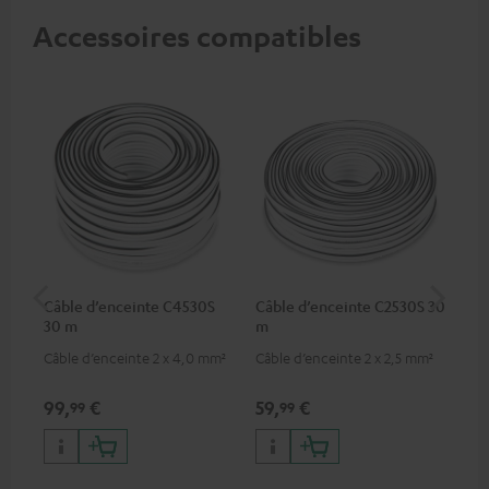
Accessoires compatibles
Câble d’enceinte C4530S
Câble d’enceinte C2530S 30
Câb
30 m
m
C3
Câble d’enceinte 2 x 4,0 mm²
Câble d’enceinte 2 x 2,5 mm²
Câb
gam
bas
99,
€
59,
€
24
99
99