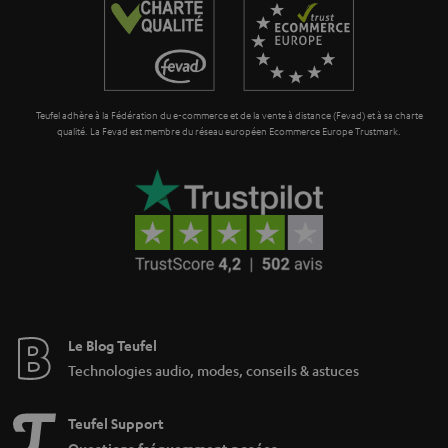
n
t
i
e
Teufel adhère à la Fédération du e-commerce et de la vente à distance (Fevad) et à sa charte
qualité. La Fevad est membre du réseau européen Ecommerce Europe Trustmark.
Le Blog Teufel
Technologies audio, modes, conseils & astuces
Teufel Support