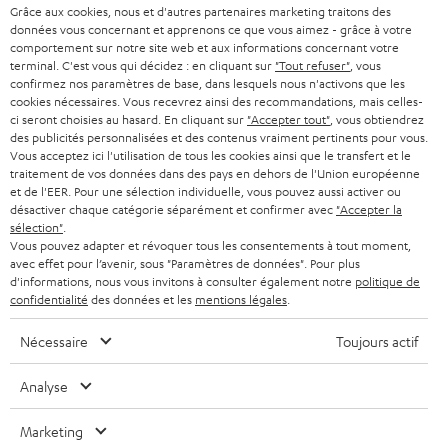
n
Grâce aux cookies, nous et d'autres partenaires marketing traitons des
STEREO
PRESSE
données vous concernant et apprenons ce que vous aimez - grâce à votre
e
AUTRICHE
comportement sur notre site web et aux informations concernant votre
SMART HOME
w
terminal. C'est vous qui décidez : en cliquant sur
"Tout refuser"
, vous
B2B
confirmez nos paramètres de base, dans lesquels nous n'activons que les
s
cookies nécessaires. Vous recevrez ainsi des recommandations, mais celles-
SUISSE
BLUETOOTH
BLOG
ci seront choisies au hasard. En cliquant sur
"Accepter tout"
, vous obtiendrez
l
des publicités personnalisées et des contenus vraiment pertinents pour vous.
CASQUES AUDIO
e
Vous acceptez ici l'utilisation de tous les cookies ainsi que le transfert et le
PAYS-BAS
NEWSLETTER
traitement de vos données dans des pays en dehors de l'Union européenne
t
CASQUES BLUETOOTH AUDIO
et de l'EER. Pour une sélection individuelle, vous pouvez aussi activer ou
MAGASINS
désactiver chaque catégorie séparément et confirmer avec
"Accepter la
BELGIQUE
t
sélection"
.
SYSTEMES COMPLETS
e
AVANTAGES D’ACHAT
Vous pouvez adapter et révoquer tous les consentements à tout moment,
avec effet pour l’avenir, sous "Paramètres de données". Pour plus
FRANCE
r
ENCEINTES
d'informations, nous vous invitons à consulter également notre
politique de
L’HISTOIRE DE TEUFEL
confidentialité
des données et les
mentions légales
.
POLOGNE
ULTIMA
MANAGEMENT
Nécessaire
Toujours actif
ÉCOUTEURS INTRA-AURICULAIRES
ESPAGNE
DEVELOPPEMENT DURABLE
Analyse
Sous réserve de modifications techniques, de fautes de frappe et d’autres
FANSHOP
VALEURS
erreurs. Les accessoires figurant sur l’image ne font pas partie du contenu de
Marketing
ITALIE
livraison. D’éventuels frais d’élimination des batteries sont inclus dans le prix.