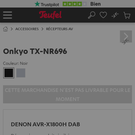
ERS LE
ONTENU
No
Sau
Page
Rechercher
Produi
d’accueil
du
ACCESSOIRES
RÉCEPTEURS AV
panier
Onkyo TX-NR696
Couleur:
Noir
Noir
Argent
CETTE MARCHANDISE N’EST PAS LIVRABLE POUR LE
MOMENT
DENON AVR-X1800H DAB