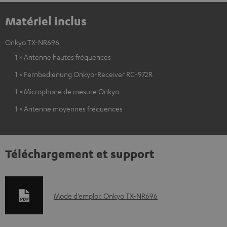
Matériel inclus
Onkyo TX-NR696
1 × Antenne hautes fréquences
1 × Fernbedienung Onkyo-Receiver RC-972R
1 × Microphone de mesure Onkyo
1 × Antenne moyennes fréquences
Téléchargement et support
D
Mode d’emploi: Onkyo TX-NR696
o
c