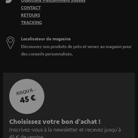
Questions fréquemment posées
CONTACT
RETOURS
TRACKING
Localisateur de magasins
Découvrez nos produits de près et venez au magasin pour
des conseils personnalisés.
JUSQU'À -
45 €
I
Choisissez votre bon d'achat !
Inscrivez-vous à la newsletter et recevez jusqu'à
n
45 € de remise.