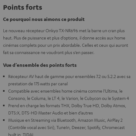
Points forts
Ce pourquoi nous aimons ce produit
Le nouveau récepteur Onkyo TX-NR696 met la barre un cran plus
haut. Plus de puissance et plus d’options, il donne accès aux home
cinémas complets pour un prix abordable. Celles et ceux qui auront
fait sa connaissance ne voudront plus s’en passer.
Vue d’ensemble des points forts
Récepteur AV haut de gamme pour ensembles 7.2 ou 5.2.2 avec sa
prestation de 175 watts par canal
Compatible avec ensembles home cinéma comme l’Ultima, le
Consono, le Columa, le LT 4, le Varion, le Cubycon ou le System 4
Prend en charge les formats THX, Dolby True HD, Dolby Atmos,
DTS:X, DTS-HD Master Audio et bien d’autres
Musique en Streaming via Bluetooth, Amazon Music, AirPlay 2
(Contrôle vocal avec Siri), TuneIn, Deezer, Spotify, Chromecast
built in, TIDAL