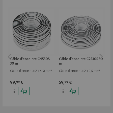
Câble d’enceinte C4530S
Câble d’enceinte C2530S 30
Câb
30 m
m
C3
Câble d’enceinte 2 x 4,0 mm²
Câble d’enceinte 2 x 2,5 mm²
Câb
gam
bas
99,
€
59,
€
24
99
99