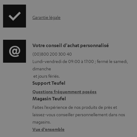
u
I
m
Garantie légale
n
e
f
n
o
t
D
Votre conseil d'achat personnalisé
r
s
é
(00)800 200 300 40
Lundi-vendredi de 09:00 à 17:00 ; fermé le samedi,
m
t
t
dimanche
a
é
a
et jours fériés.
t
l
i
Support Teufel
i
é
l
Questions fréquemment posées
Magasin Teufel
o
c
s
Faites l’expérience de nos produits de près et
n
h
c
laissez-vous conseiller personnellement dans nos
s
a
o
magasins.
r
r
n
Vue d’ensemble