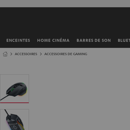
ERS LE
ONTENU
ENCEINTES
HOME CINÉMA
BARRES DE SON
BLUE
Page
d’accueil
ACCESSOIRES
ACCESSOIRES DE GAMING