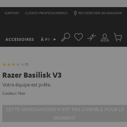
SUPPORT
CLIENTS PROFESSIONNELS
RECHERCHER UN MAGASIN
No
ACCESSOIRES
À PROPOS
►
Rechercher
Mon
Produit
compte
du
panier
(1)
Razer Basilisk V3
Votre équipe est prête.
Couleur:
Noir
CETTE MARCHANDISE N’EST PAS LIVRABLE POUR LE
MOMENT