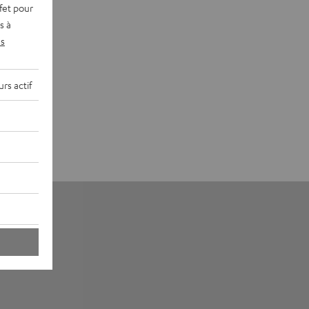
fet pour
s à
s
rs actif