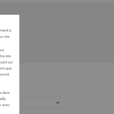
ement à
sur ces
ous
re site
quant sur
vons que
seront
es dans
elle,
r avec