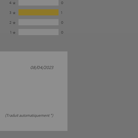
4
0
3
1
2
0
1
0
08/04/2023
(Traduit automatiquement *)