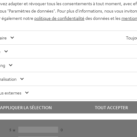
vez adapter et révoquer tous les consentements à tout moment, avec ef
 sous "Paramètres de données". Pour plus d'informations, nous vous inviton
r également notre
politique de confidentialité
des données et les
mention
aire
Toujou
e
ing
alisation
us externes
APPLIQUER LA SÉLECTION
TOUT ACCEPTER
5
0