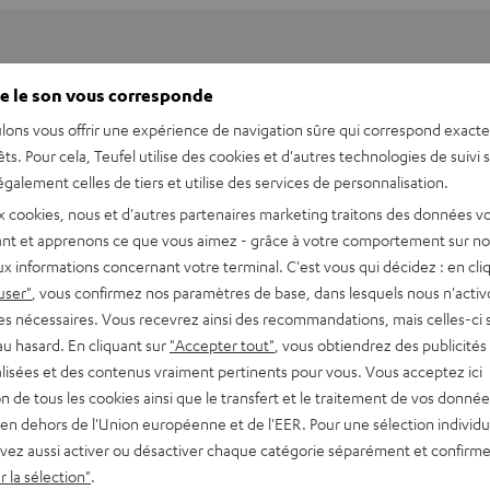
e le son vous corresponde
lons vous offrir une expérience de navigation sûre qui correspond exact
êts. Pour cela, Teufel utilise des cookies et d'autres technologies de suivi 
galement celles de tiers et utilise des services de personnalisation.
x cookies, nous et d'autres partenaires marketing traitons des données v
nt et apprenons ce que vous aimez - grâce à votre comportement sur not
x informations concernant votre terminal. C'est vous qui décidez : en cli
user"
, vous confirmez nos paramètres de base, dans lesquels nous n'acti
es nécessaires. Vous recevrez ainsi des recommandations, mais celles-ci 
au hasard. En cliquant sur
"Accepter tout"
, vous obtiendrez des publicités
lisées et des contenus vraiment pertinents pour vous. Vous acceptez ici
asilisk V3
tion de tous les cookies ainsi que le transfert et le traitement de vos donné
en dehors de l'Union européenne et de l'EER. Pour une sélection individu
imensions
vez aussi activer ou désactiver chaque catégorie séparément et confirme
 la sélection"
.