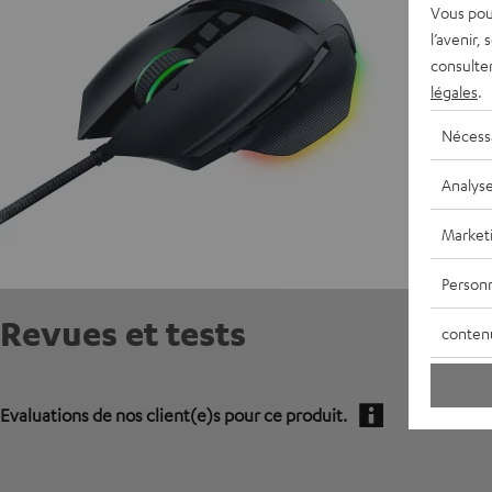
Vous pou
l’avenir,
consulte
légales
.
Nécess
Analys
Market
Personn
Revues et tests
conten
Evaluations de nos client(e)s pour ce produit.