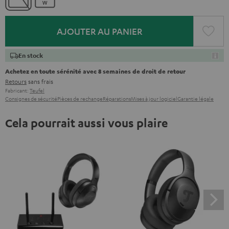
AJOUTER AU PANIER
En stock
Achetez en toute sérénité avec 8 semaines de droit de retour
Retours
sans frais
Fabricant:
Teufel
Consignes de sécurité
Pièces de rechange
Réparations
Mises à jour logiciel
Garantie légale
Cela pourrait aussi vous plaire