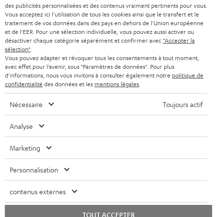
s
SUISSE
BLUETOOTH
des publicités personnalisées et des contenus vraiment pertinents pour vous.
BLOG
Vous acceptez ici l'utilisation de tous les cookies ainsi que le transfert et le
l
traitement de vos données dans des pays en dehors de l'Union européenne
CASQUES AUDIO
e
PAYS-BAS
NEWSLETTER
et de l'EER. Pour une sélection individuelle, vous pouvez aussi activer ou
désactiver chaque catégorie séparément et confirmer avec
"Accepter la
t
CASQUES BLUETOOTH AUDIO
sélection"
.
MAGASINS
BELGIQUE
Vous pouvez adapter et révoquer tous les consentements à tout moment,
t
avec effet pour l’avenir, sous "Paramètres de données". Pour plus
SYSTEMES COMPLETS
e
AVANTAGES D’ACHAT
d'informations, nous vous invitons à consulter également notre
politique de
confidentialité
des données et les
mentions légales
.
FRANCE
r
ENCEINTES
L’HISTOIRE DE TEUFEL
Nécessaire
Toujours actif
POLOGNE
ULTIMA
MANAGEMENT
Analyse
ÉCOUTEURS INTRA-AURICULAIRES
ESPAGNE
DEVELOPPEMENT DURABLE
Marketing
Sous réserve de modifications techniques, de fautes de frappe et d’autres
FANSHOP
VALEURS
erreurs. Les accessoires figurant sur l’image ne font pas partie du contenu de
ITALIE
Personnalisation
livraison. D’éventuels frais d’élimination des batteries sont inclus dans le prix.
NOUVEAUTÉS
ACCESSIBILITÉ
USA
contenus externes
©2026 Lautsprecher Teufel GmbH - Tous droits réservés.
Mentions légales
CGV
Politique de confidentialité
TOUT ACCEPTER
AUTRES PAYS