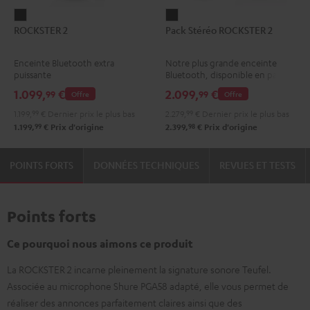
ROCKSTER
Pack
ROCKSTER 2
Pack Stéréo ROCKSTER 2
2
Stéréo
Noir
ROCKSTER
Enceinte Bluetooth extra
Notre plus grande enceinte
2
puissante
Bluetooth, disponible en pack
Noir
stéréo.
1.099,
€
2.099,
€
99
99
Offre
Offre
1.199,
99
€
Dernier prix le plus bas
2.279,
99
€
Dernier prix le plus bas
99
98
1.199,
€
Prix d'origine
2.399,
€
Prix d'origine
POINTS FORTS
DONNÉES TECHNIQUES
REVUES ET TESTS
Points forts
Ce pourquoi nous aimons ce produit
La ROCKSTER 2 incarne pleinement la signature sonore Teufel.
Associée au microphone Shure PGA58 adapté, elle vous permet de
réaliser des annonces parfaitement claires ainsi que des