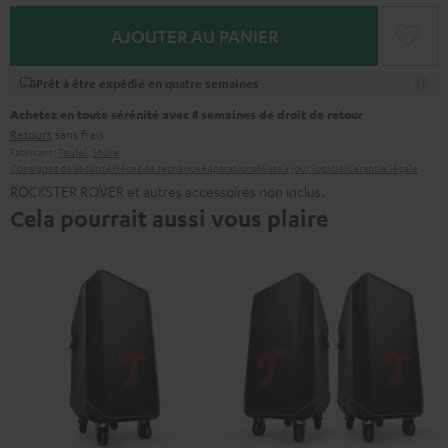
AJOUTER AU PANIER
Prêt à être expédié en quatre semaines
Achetez en toute sérénité avec 8 semaines de droit de retour
Retours
sans frais
Fabricant:
Teufel
,
Shure
Consignes de sécurité
Pièces de rechange
Réparations
Mises à jour logiciel
Garantie légale
ROCKSTER ROVER et autres accessoires non inclus.
Cela pourrait aussi vous plaire