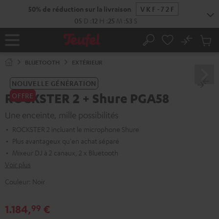
ERS LE
ONTENU
No
Sau
Page
Rechercher
Produi
d’accueil
du
BLUETOOTH
EXTÉRIEUR
panier
NOUVELLE GÉNÉRATION
ROCKSTER 2 + Shure PGA58
OFFRE
Une enceinte, mille possibilités
ROCKSTER 2 incluant le microphone Shure
Plus avantageux qu'en achat séparé
Mixeur DJ à 2 canaux, 2 x Bluetooth
Voir plus
Couleur:
Noir
1.184,
€
99