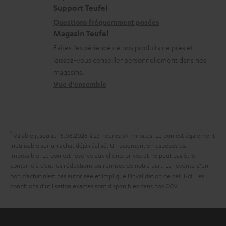
t
i
a
s
Support Teufel
i
l
b
r
Questions fréquemment posées
Magasin Teufel
o
s
l
e
Faites l’expérience de nos produits de près et
n
c
e
l
laissez-vous conseiller personnellement dans nos
s
o
s
a
magasins.
r
n
t
Vue d’ensemble
e
t
i
l
a
v
a
c
e
1
Valable jusqu’au 15.08.2026 à 23 heures 59 minutes.
Le bon est également
t
t
s
inutilisable sur un achat déjà réalisé. Un paiement en espèces est
i
impossible. Le bon est réservé aux clients privés et ne peut pas être
à
combiné à d’autres réductions ou remises de notre part. La revente d’un
v
l
bon d’achat n’est pas autorisée et implique l’invalidation de celui-ci. Les
e
conditions d’utilisation exactes sont disponibles dans nos
CGV
.
’
s
e
à
x