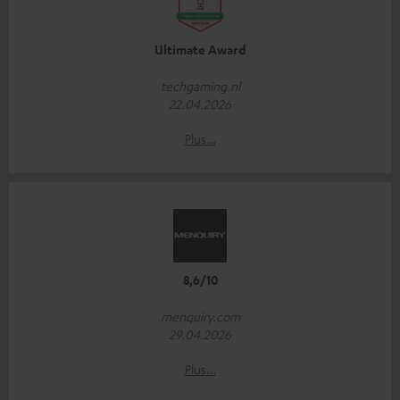
Ultimate Award
techgaming.nl
22.04.2026
Plus…
8,6/10
menquiry.com
29.04.2026
Plus…