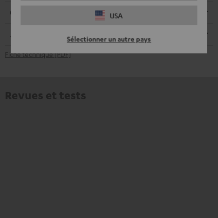
Connexions
USA
Dimensions
Sélectionner un autre pays
Fiche technique [PDF]
Revues et tests