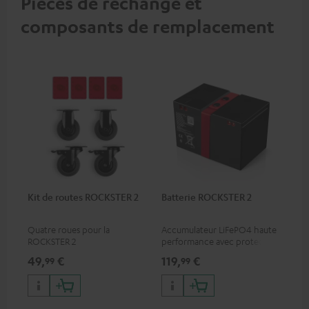
Pièces de rechange et
composants de remplacement
Kit de routes ROCKSTER 2
Batterie ROCKSTER 2
Quatre roues pour la
Accumulateur LiFePO4 haute
ROCKSTER 2
performance avec protection
contre les profondes
49,
€
119,
€
99
99
décharges pour la ROCKSTER
2