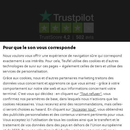
Pour que le son vous corresponde
Nous voulons vous offrir une expérience de navigation sûre qui correspond
Le Blog Teufel
exactement à vos intérêts. Pour cela, Teufel utilise des cookies et d'autres
technologies de suivi sur ces pages – également celles de tiers et utilise des
Technologies audio, modes, conseils & astuces
services de personnalisation.
Grâce aux cookies, nous et d'autres partenaires marketing traitons des
Teufel Support
données vous concernant et apprenons ce que vous aimez - grâce à votre
comportement sur notre site web et aux informations concernant votre
Questions fréquemment posées
terminal. C'est vous qui décidez : en cliquant sur
"Tout refuser"
, vous
CONTACT
confirmez nos paramètres de base, dans lesquels nous n'activons que les
cookies nécessaires. Vous recevrez ainsi des recommandations, mais celles-
RETOURS
ci seront choisies au hasard. En cliquant sur
"Accepter tout"
, vous obtiendrez
TRACKING
des publicités personnalisées et des contenus vraiment pertinents pour vous.
Vous acceptez ici l'utilisation de tous les cookies ainsi que le transfert et le
traitement de vos données dans des pays en dehors de l'Union européenne
Localisateur de magasins