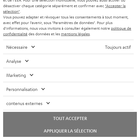
et de l'EER. Pour une sélection individuelle, vous pouvez aussi activer ou
Découvrez nos produits de près et venez au magasin pour
désactiver chaque catégorie séparément et confirmer avec
"Accepter la
sélection"
.
des conseils personnalisés.
Vous pouvez adapter et révoquer tous les consentements à tout moment,
avec effet pour l’avenir, sous "Paramètres de données". Pour plus
d'informations, nous vous invitons à consulter également notre
politique de
confidentialité
des données et les
mentions légales
.
Nécessaire
Toujours actif
JUSQU'À -
45 €
Analyse
Marketing
I
Choisissez votre bon d'achat !
Inscrivez-vous à la newsletter et recevez jusqu'à
n
Personnalisation
45 € de remise.
s
contenus externes
c
S'ABO
EMAIL
r
TOUT ACCEPTER
WIDGET
i
Lancer
APPLIQUER LA SÉLECTION
le
v
chat