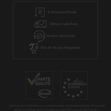
l
p
a
é
8 semaines d'essai
g
d
Retours sans frais
a
i
r
t
Service client à vie
a
i
n
Plus de 45 ans d'expertise
o
t
n
i
e
Teufel adhère à la Fédération du e-commerce et de la vente à distance (Fevad) et à sa charte
qualité. La Fevad est membre du réseau européen Ecommerce Europe Trustmark.