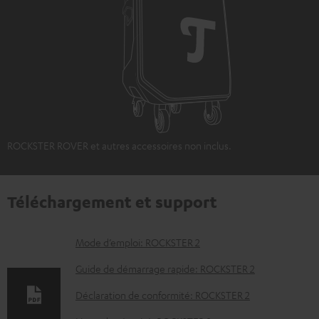
ROCKSTER ROVER et autres accessoires non inclus.
Téléchargement et support
D
Mode d’emploi: ROCKSTER 2
o
Guide de démarrage rapide: ROCKSTER 2
c
Déclaration de conformité: ROCKSTER 2
u