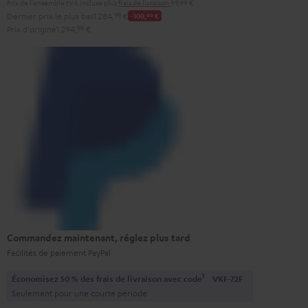
Prix de l'ensemble tVA incluse
plus
frais de livraison
99,99 €
Dernier prix le plus bas
1.284,
99
€
-100,
00
€
Prix d'origine
1.294,
99
€
Commandez maintenant, réglez plus tard
Facilités de paiement PayPal
1
Économisez 50 % des frais de livraison avec code
VKF-72F
Seulement pour une courte période