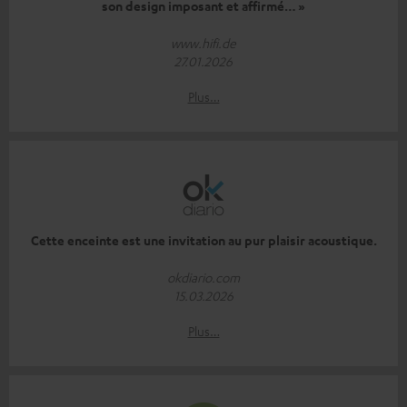
son design imposant et affirmé… »
www.hifi.de
27.01.2026
Plus…
Cette enceinte est une invitation au pur plaisir acoustique.
okdiario.com
15.03.2026
Plus…