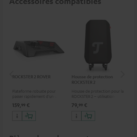
Accessoires compatibles
ROCKSTER 2 ROVER
Housse de protection
Su
ROCKSTER 2
K&
Plateforme robuste pour
Housse de protection pour la
Pie
passer rapidement d’un usage
ROCKSTER 2 – utilisation
mic
fixe à mobile
possible de l’enceinte même
piv
159,
€
79,
€
49
99
99
avec la housse
com
mi
(co