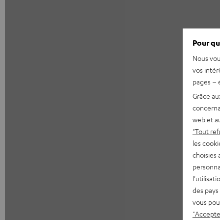
Pour qu
Nous vou
vos intér
pages – é
Grâce au
concerna
web et au
"Tout ref
les cooki
choisies 
personna
l'utilisa
des pays 
vous pou
"Accepter