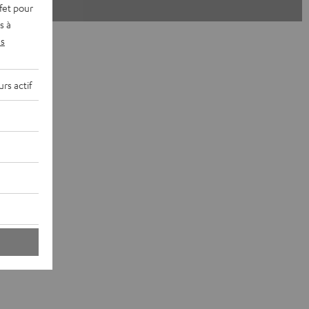
fet pour
s à
s
rs actif
 Teufel