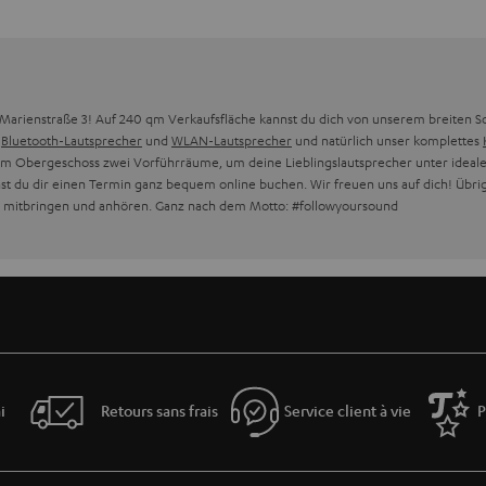
er Marienstraße 3! Auf 240 qm Verkaufsfläche kannst du dich von unserem breiten S
,
Bluetooth-Lautsprecher
und
WLAN-Lautsprecher
und natürlich unser komplettes
h im Obergeschoss zwei Vorführräume, um deine Lieblingslautsprecher unter ideal
st du dir einen Termin ganz bequem online buchen. Wir freuen uns auf dich! Übrige
n mitbringen und anhören. Ganz nach dem Motto: #followyoursound
i
Retours sans frais
Service client à vie
P