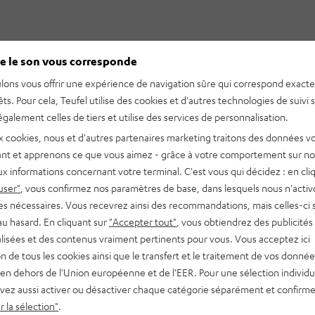
e le son vous corresponde
lons vous offrir une expérience de navigation sûre qui correspond exact
êts. Pour cela, Teufel utilise des cookies et d'autres technologies de suivi 
galement celles de tiers et utilise des services de personnalisation.
x cookies, nous et d'autres partenaires marketing traitons des données v
nt et apprenons ce que vous aimez - grâce à votre comportement sur not
x informations concernant votre terminal. C'est vous qui décidez : en cli
user"
, vous confirmez nos paramètres de base, dans lesquels nous n'acti
es nécessaires. Vous recevrez ainsi des recommandations, mais celles-ci 
au hasard. En cliquant sur
"Accepter tout"
, vous obtiendrez des publicités
lisées et des contenus vraiment pertinents pour vous. Vous acceptez ici
tion de tous les cookies ainsi que le transfert et le traitement de vos donné
en dehors de l'Union européenne et de l'EER. Pour une sélection individu
vez aussi activer ou désactiver chaque catégorie séparément et confirme
 la sélection"
.