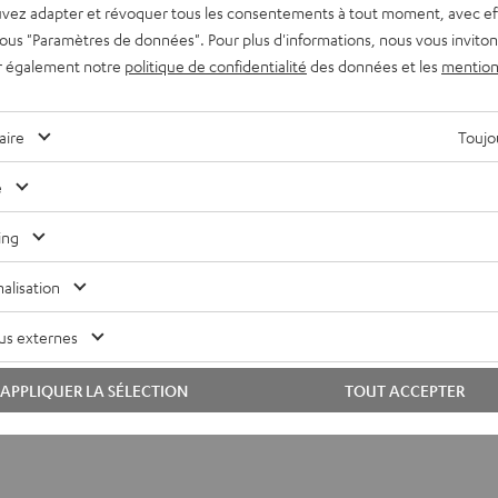
vez adapter et révoquer tous les consentements à tout moment, avec ef
 sous "Paramètres de données". Pour plus d'informations, nous vous inviton
r également notre
politique de confidentialité
des données et les
mention
aire
Toujou
e
Open shopping Sundays, special promotions or offers –
ing
keeps you in the loop.
alisation
Sign up for the Teufel Newsletter
us externes
To Facebook Fan Page
APPLIQUER LA SÉLECTION
TOUT ACCEPTER