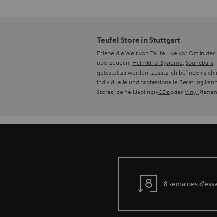
Teufel Store in Stuttgart
Erlebe die Welt von Teufel live vor Ort in d
überzeugen.
Heimkino-Systeme
,
Soundbars
getestet zu werden. Zusätzlich befinden sic
individuelle und professionelle Beratung kann
Stores, deine Lieblings-
CDs
oder
Vinyl
Platte
8 semaines d'essa