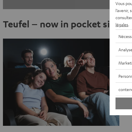
Vous pou
l’avenir,
consulte
Teufel – now in pocket size
légales
.
Nécess
Analys
Market
Personn
conten