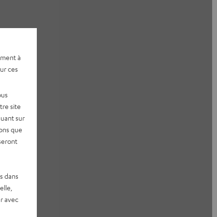
ement à
sur ces
ous
re site
quant sur
vons que
seront
es dans
elle,
r avec