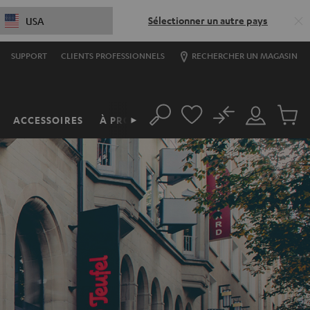
Sélectionner un autre pays
USA
SUPPORT
CLIENTS PROFESSIONNELS
RECHERCHER UN MAGASIN
No
ACCESSOIRES
À PROPOS
►
Rechercher
Mon
Produit
compte
du
panier