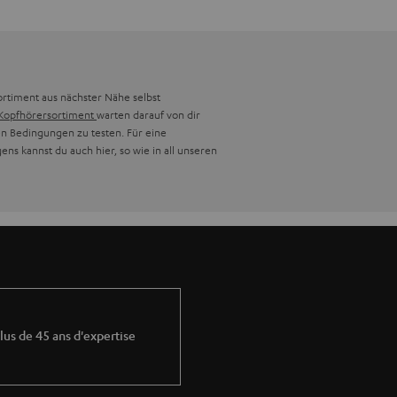
ortiment aus nächster Nähe selbst
Kopfhörersortiment
warten darauf von dir
en Bedingungen zu testen. Für eine
ns kannst du auch hier, so wie in all unseren
lus de 45 ans d'expertise