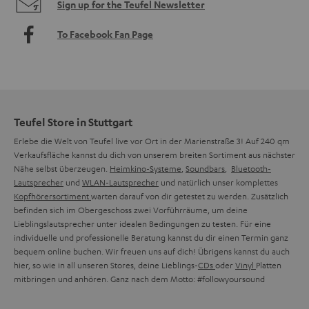
Sign up for the Teufel Newsletter
To Facebook Fan Page
Teufel Store in Stuttgart
Erlebe die Welt von Teufel live vor Ort in der Marienstraße 3! Auf 240 qm
Verkaufsfläche kannst du dich von unserem breiten Sortiment aus nächster
Nähe selbst überzeugen.
Heimkino-Systeme
,
Soundbars
,
Bluetooth-
Lautsprecher
und
WLAN-Lautsprecher
und natürlich unser komplettes
Kopfhörersortiment
warten darauf von dir getestet zu werden. Zusätzlich
befinden sich im Obergeschoss zwei Vorführräume, um deine
Lieblingslautsprecher unter idealen Bedingungen zu testen. Für eine
individuelle und professionelle Beratung kannst du dir einen Termin ganz
bequem online buchen. Wir freuen uns auf dich! Übrigens kannst du auch
hier, so wie in all unseren Stores, deine Lieblings-
CDs
oder
Vinyl
Platten
mitbringen und anhören. Ganz nach dem Motto: #followyoursound