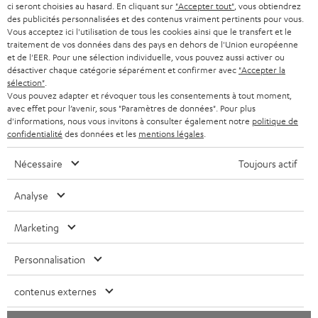
ci seront choisies au hasard. En cliquant sur
"Accepter tout"
, vous obtiendrez
s
SUISSE
BLUETOOTH
des publicités personnalisées et des contenus vraiment pertinents pour vous.
BLOG
l
Vous acceptez ici l'utilisation de tous les cookies ainsi que le transfert et le
traitement de vos données dans des pays en dehors de l'Union européenne
CASQUES AUDIO
e
PAYS-BAS
NEWSLETTER
et de l'EER. Pour une sélection individuelle, vous pouvez aussi activer ou
désactiver chaque catégorie séparément et confirmer avec
"Accepter la
t
CASQUES BLUETOOTH AUDIO
sélection"
.
MAGASINS
BELGIQUE
t
Vous pouvez adapter et révoquer tous les consentements à tout moment,
avec effet pour l’avenir, sous "Paramètres de données". Pour plus
SYSTEMES COMPLETS
e
AVANTAGES D’ACHAT
d'informations, nous vous invitons à consulter également notre
politique de
FRANCE
confidentialité
des données et les
mentions légales
.
r
ENCEINTES
L’HISTOIRE DE TEUFEL
Nécessaire
Toujours actif
POLOGNE
ULTIMA
MANAGEMENT
Analyse
ÉCOUTEURS INTRA-AURICULAIRES
ESPAGNE
DEVELOPPEMENT DURABLE
Marketing
Sous réserve de modifications techniques, de fautes de frappe et d’autres
FANSHOP
VALEURS
erreurs. Les accessoires figurant sur l’image ne font pas partie du contenu de
ITALIE
Personnalisation
livraison. D’éventuels frais d’élimination des batteries sont inclus dans le prix.
NOUVEAUTÉS
ACCESSIBILITÉ
Lancer
USA
©2026 Lautsprecher Teufel GmbH - Tous droits réservés.
contenus externes
le
chat