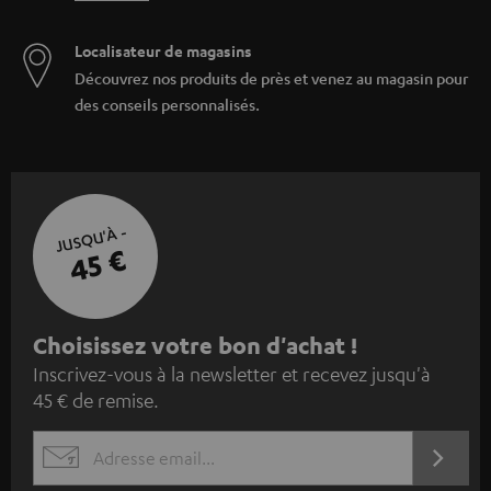
Localisateur de magasins
Découvrez nos produits de près et venez au magasin pour
des conseils personnalisés.
JUSQU'À -
45 €
I
Choisissez votre bon d'achat !
Inscrivez-vous à la newsletter et recevez jusqu'à
n
45 € de remise.
s
c
S'ABO
EMAIL
r