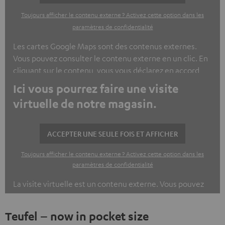
Toujours afficher le contenu externe ? Activez cette option dans les
paramètres de confidentialité
Les cartes Google Maps sont des contenus externes.
Vous pouvez consulter le contenu externe en un clic. En
cliquant sur le contenu, vous vous déclarez en accord
avec le fait que le contenu extérieur vous soit montré.
Ici vous pourrez faire une visite
Des données personnelles peuvent être collectées et
virtuelle de notre magasin.
transmises à une tierce plateforme. Pour plus
d’informations, nous vous invitons à consulter notre
politique de confidentialité.
ACCEPTER UNE SEULE FOIS ET AFFICHER
Toujours afficher le contenu externe ? Activez cette option dans les
paramètres de confidentialité
La visite virtuelle est un contenu externe. Vous pouvez
consulter le contenu externe en un clic. En cliquant sur
le contenu, vous vous déclarez en accord avec le fait que
Teufel – now in pocket size
le contenu extérieur vous soit montré. Des données