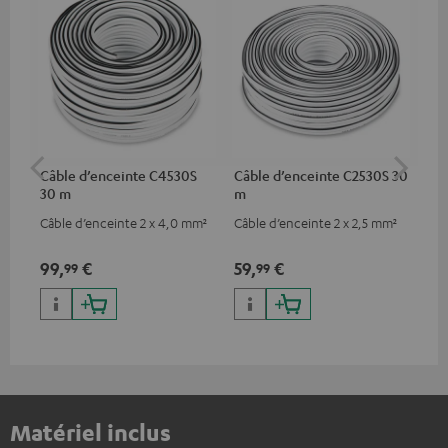
Câble d’enceinte C4530S
Câble d’enceinte C2530S 30
Fi
30 m
m
(pa
Câble d’enceinte 2 x 4,0 mm²
Câble d’enceinte 2 x 2,5 mm²
Ban
serr
99,
€
59,
€
12
99
99
Matériel inclus