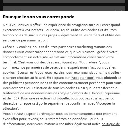
u
HOME CINEMA
s
Société
Pour que le son vous corresponde
à
SYSTEMES COMPLETS HOME CINEMA
Nous voulons vous offrir une expérience de navigation sûre qui correspond
SUPPORT
l
Boutiques en ligne Teufel
exactement à vos intérêts. Pour cela, Teufel utilise des cookies et d'autres
BARRES DE SON
technologies de suivi sur ces pages – également celles de tiers et utilise des
a
CARRIÈRE
services de personnalisation.
ALLEMAGNE
n
Grâce aux cookies, nous et d'autres partenaires marketing traitons des
STEREO
PRESSE
données vous concernant et apprenons ce que vous aimez - grâce à votre
e
AUTRICHE
comportement sur notre site web et aux informations concernant votre
SMART HOME
w
terminal. C'est vous qui décidez : en cliquant sur
"Tout refuser"
, vous
B2B
confirmez nos paramètres de base, dans lesquels nous n'activons que les
s
SUISSE
cookies nécessaires. Vous recevrez ainsi des recommandations, mais celles-
BLUETOOTH
BLOG
ci seront choisies au hasard. En cliquant sur
"Accepter tout"
, vous obtiendrez
l
des publicités personnalisées et des contenus vraiment pertinents pour vous.
CASQUES AUDIO
e
Vous acceptez ici l'utilisation de tous les cookies ainsi que le transfert et le
PAYS-BAS
NEWSLETTER
traitement de vos données dans des pays en dehors de l'Union européenne
t
CASQUES BLUETOOTH AUDIO
et de l'EER. Pour une sélection individuelle, vous pouvez aussi activer ou
MAGASINS
désactiver chaque catégorie séparément et confirmer avec
"Accepter la
BELGIQUE
t
sélection"
.
SYSTEMES COMPLETS
e
AVANTAGES D’ACHAT
Vous pouvez adapter et révoquer tous les consentements à tout moment,
avec effet pour l’avenir, sous "Paramètres de données". Pour plus
FRANCE
r
ENCEINTES
d'informations, nous vous invitons à consulter également notre
politique de
L’HISTOIRE DE TEUFEL