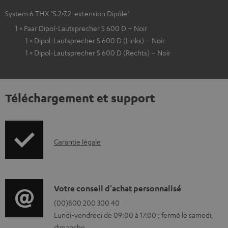
System 6 THX "5.2>7.2-extension Dipôle"
1 × Paar Dipol-Lautsprecher S 600 D – Noir
1 × Dipol-Lautsprecher S 600 D (Links) – Noir
1 × Dipol-Lautsprecher S 600 D (Rechts) – Noir
Téléchargement et support
I
Garantie légale
n
f
o
D
Votre conseil d'achat personnalisé
r
é
(00)800 200 300 40
Lundi-vendredi de 09:00 à 17:00 ; fermé le samedi,
m
t
dimanche