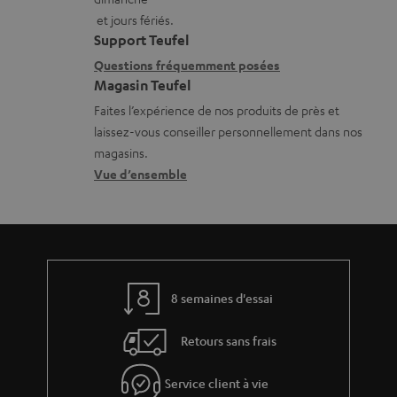
a
a
et jours fériés.
t
i
Support Teufel
i
l
Questions fréquemment posées
Magasin Teufel
o
s
Faites l’expérience de nos produits de près et
n
c
laissez-vous conseiller personnellement dans nos
s
o
magasins.
r
n
Vue d’ensemble
e
t
l
a
a
c
t
t
8 semaines d'essai
i
v
Retours sans frais
e
s
Service client à vie