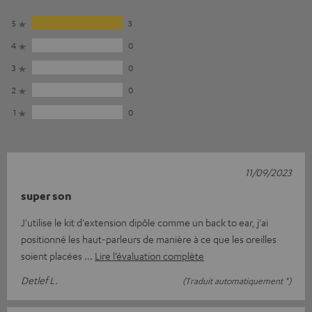
5
3
4
0
3
0
2
0
1
0
11/09/2023
super son
J'utilise le kit d'extension dipôle comme un back to ear, j'ai
positionné les haut-parleurs de manière à ce que les oreilles
soient placées
Lire l’évaluation complète
Detlef L.
(Traduit automatiquement *)