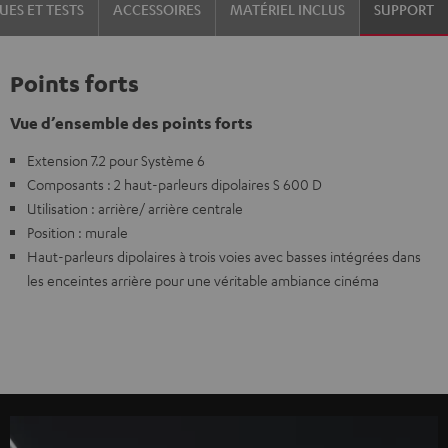
UES ET TESTS
ACCESSOIRES
MATÉRIEL INCLUS
SUPPORT
Points forts
Vue d’ensemble des points forts
Extension 7.2 pour Système 6
Composants : 2 haut-parleurs dipolaires S 600 D
Utilisation : arrière/ arrière centrale
Position : murale
Haut-parleurs dipolaires à trois voies avec basses intégrées dans
les enceintes arrière pour une véritable ambiance cinéma