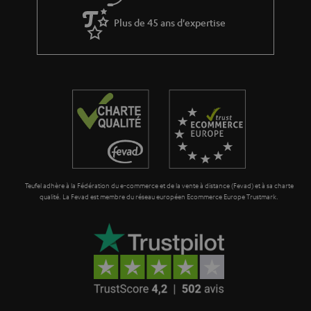
à
Plus de 45 ans d'expertise
l
a
g
a
r
a
n
t
Teufel adhère à la Fédération du e-commerce et de la vente à distance (Fevad) et à sa charte
i
qualité. La Fevad est membre du réseau européen Ecommerce Europe Trustmark.
e