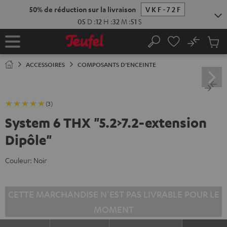
ERS LE
50% de réduction sur la livraison
VKF-72F
ONTENU
05
D
:
12
H
:
32
M
:
50
S
No
Sau
Page
Rechercher
Produi
d’accueil
du
ACCESSOIRES
COMPOSANTS D’ENCEINTE
panier
(3)
System 6 THX "5.2>7.2-extension
Dipôle"
Couleur:
Noir
CETTE MARCHANDISE N’EST PAS LIVRABLE POUR LE
MOMENT