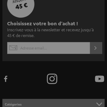
JUSQU'À -
45 €
I
Choisissez votre bon d'achat !
Inscrivez-vous à la newsletter et recevez jusqu'à
n
45 € de remise.
s
c
S'ABO
EMAIL
r
WIDGET
i
v
e
z
-
v
o
Catégories