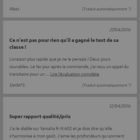
Mass .
(Traduit automatiquement *)
27/04/2016
Ce n'est pas pour rien qu'il a gagné le test de sa
classe !
Livraison plus rapide que je ne le pensais ! Deux jours
ouvrables. Le 1er jour après la commande, j'ai reçu un appel du
transitaire pour un
Lire l’évaluation complète
Detlef S.
(Traduit automatiquement *)
12/04/2016
Super rapport qualité/prix
J'ai le diable sur Yamaha R-N 602 et je dois dire qu'elle
s'harmonise à mon goût. J'aime les profondeurs qui sonnent