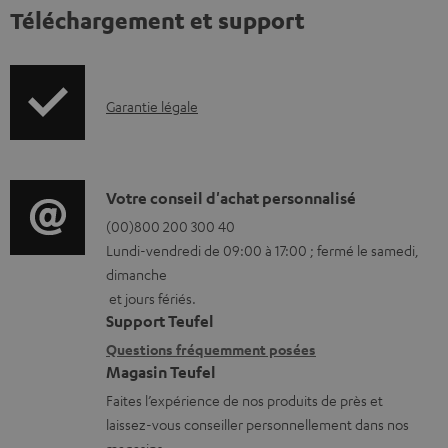
Téléchargement et support
I
Garantie légale
n
f
o
D
Votre conseil d'achat personnalisé
r
é
(00)800 200 300 40
Lundi-vendredi de 09:00 à 17:00 ; fermé le samedi,
m
t
dimanche
a
a
et jours fériés.
t
i
Support Teufel
i
l
Questions fréquemment posées
Magasin Teufel
o
s
Faites l’expérience de nos produits de près et
n
c
laissez-vous conseiller personnellement dans nos
s
o
magasins.