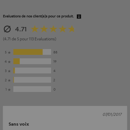
Evaluations de nos client(e)s pour ce produit.
4.71
(4.71 de 5 pour 113 Evaluations)
5
88
4
19
3
4
2
2
1
0
07/01/2017
Sans voix