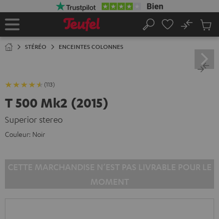
ERS LE
ONTENU
No
Sau
Page
Rechercher
Produi
d’accueil
du
STÉRÉO
ENCEINTES COLONNES
panier
(113)
T 500 Mk2 (2015)
Superior stereo
Couleur:
Noir
CETTE MARCHANDISE N’EST PAS LIVRABLE POUR LE
MOMENT