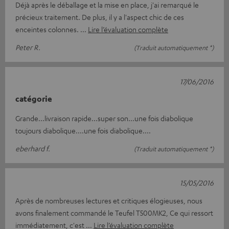
Déjà après le déballage et la mise en place, j'ai remarqué le
précieux traitement. De plus, il y a l'aspect chic de ces
enceintes colonnes.
Lire l’évaluation complète
Peter R.
(Traduit automatiquement *)
17/06/2016
catégorie
Grande...livraison rapide...super son...une fois diabolique
toujours diabolique....une fois diabolique....
eberhard f.
(Traduit automatiquement *)
15/05/2016
Après de nombreuses lectures et critiques élogieuses, nous
avons finalement commandé le Teufel T500MK2, Ce qui ressort
immédiatement, c'est
Lire l’évaluation complète