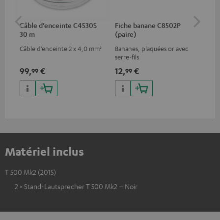
Câble d’enceinte C4530S
Fiche banane C8502P
Cr
30 m
(paire)
sat
Câble d’enceinte 2 x 4,0 mm²
Bananes, plaquées or avec
Poi
serre-fils
pie
99,
€
12,
€
17,
99
99
Matériel inclus
T 500 Mk2 (2015)
2 × Stand-Lautsprecher T 500 Mk2 – Noir