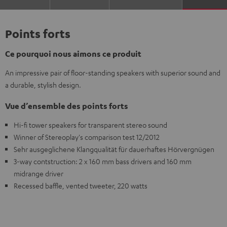
Points forts
Ce pourquoi nous aimons ce produit
An impressive pair of floor-standing speakers with superior sound and
a durable, stylish design.
Vue d’ensemble des points forts
Hi-fi tower speakers for transparent stereo sound
Winner of Stereoplay's comparison test 12/2012
Sehr ausgeglichene Klangqualität für dauerhaftes Hörvergnügen
3-way contstruction: 2 x 160 mm bass drivers and 160 mm
midrange driver
Recessed baffle, vented tweeter, 220 watts