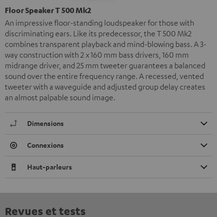
Floor Speaker T 500 Mk2
An impressive floor-standing loudspeaker for those with
discriminating ears. Like its predecessor, the T 500 Mk2
combines transparent playback and mind-blowing bass. A 3-
way construction with 2 x 160 mm bass drivers, 160 mm
midrange driver, and 25 mm tweeter guarantees a balanced
sound over the entire frequency range. A recessed, vented
tweeter with a waveguide and adjusted group delay creates
an almost palpable sound image.
Dimensions
Connexions
Haut-parleurs
Revues et tests