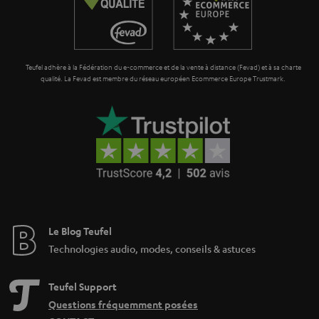
a
n
t
Teufel adhère à la Fédération du e-commerce et de la vente à distance (Fevad) et à sa charte
i
qualité. La Fevad est membre du réseau européen Ecommerce Europe Trustmark.
e
Le Blog Teufel
Technologies audio, modes, conseils & astuces
Teufel Support
Questions fréquemment posées