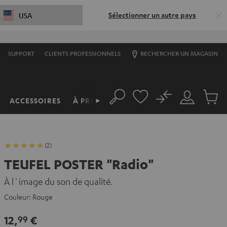
Sélectionner un autre pays
USA
SUPPORT
CLIENTS PROFESSIONNELS
RECHERCHER UN MAGASIN
No
ACCESSOIRES
À PROPOS
►
Rechercher
Mon
Produit
compte
du
panier
(2)
TEUFEL POSTER "Radio"
À l´image du son de qualité.
Couleur:
Rouge
12,
€
99