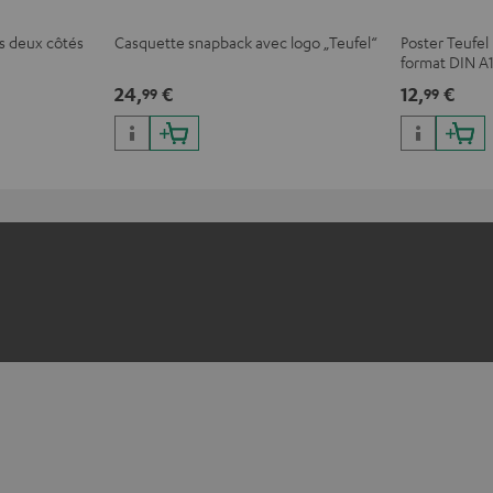
es deux côtés
Casquette snapback avec logo „Teufel“
Poster Teufe
format DIN A
24,
€
12,
€
99
99