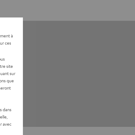
ement à
sur ces
ous
re site
quant sur
vons que
seront
es dans
elle,
r avec