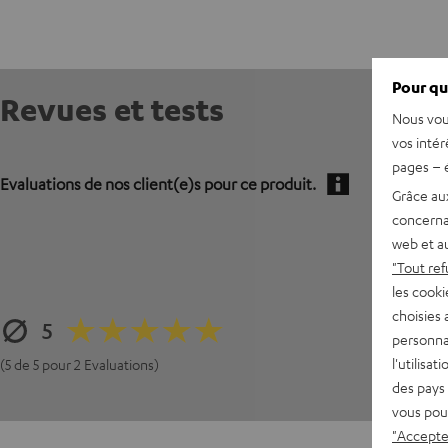
Pour qu
Revues et tests
Nous vou
vos intér
pages – é
Evaluations de nos client(e)s pour ce produit.
Grâce au
concerna
web et au
"Tout ref
les cooki
choisies 
5
personna
l'utilisa
(5 de 5 pour 2 Evaluations)
des pays 
vous pou
"Accepter