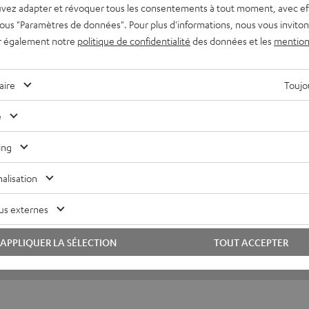
vez adapter et révoquer tous les consentements à tout moment, avec ef
02/05/2025
 sous "Paramètres de données". Pour plus d'informations, nous vous inviton
Il a l'air méga
r également notre
politique de confidentialité
des données et les
mention
J'étais sceptique au début, 
aire
Toujou
e
Florian B.
(Traduit automatiquement *)
ing
alisation
us externes
APPLIQUER LA SÉLECTION
TOUT ACCEPTER