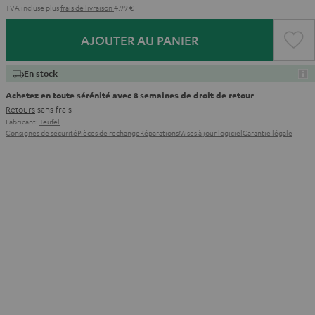
TVA incluse
plus
frais de livraison
4,99 €
AJOUTER AU PANIER
En stock
Achetez en toute sérénité avec 8 semaines de droit de retour
Retours
sans frais
Fabricant:
Teufel
Consignes de sécurité
Pièces de rechange
Réparations
Mises à jour logiciel
Garantie légale