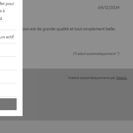
fet pour
04/12/2024
s à
s
mais l'impression est de grande qualité et tout simplement belle.
rs actif
(Traduit automatiquement *)
*
traduit automatiquement par
DeepL