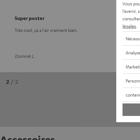
Vous pou
l’avenir,
Super poster
consulte
légales
.
Très cool, ça a l'air vraiment bien.
Nécess
Analys
Dominik L.
Market
Personn
2
/ 2
conten
Accessoires