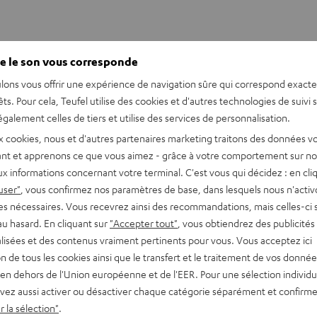
e le son vous corresponde
lons vous offrir une expérience de navigation sûre qui correspond exact
êts. Pour cela, Teufel utilise des cookies et d'autres technologies de suivi 
galement celles de tiers et utilise des services de personnalisation.
x cookies, nous et d'autres partenaires marketing traitons des données v
nt et apprenons ce que vous aimez - grâce à votre comportement sur not
5
2
x informations concernant votre terminal. C'est vous qui décidez : en cli
4
0
user"
, vous confirmez nos paramètres de base, dans lesquels nous n'acti
es nécessaires. Vous recevrez ainsi des recommandations, mais celles-ci 
3
0
au hasard. En cliquant sur
"Accepter tout"
, vous obtiendrez des publicités
2
0
lisées et des contenus vraiment pertinents pour vous. Vous acceptez ici
1
0
tion de tous les cookies ainsi que le transfert et le traitement de vos donné
en dehors de l'Union européenne et de l'EER. Pour une sélection individu
vez aussi activer ou désactiver chaque catégorie séparément et confirme
 la sélection"
.