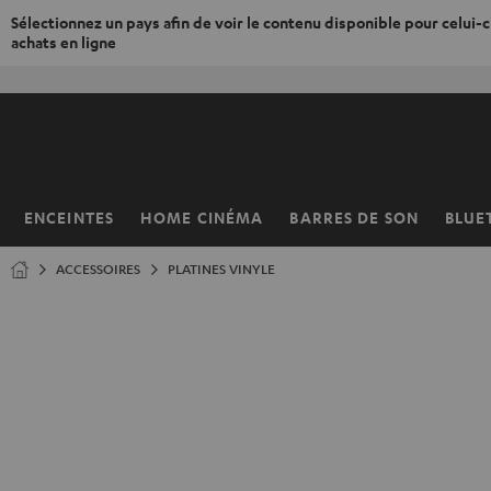
Sélectionnez un pays afin de voir le contenu disponible pour celui-ci
achats en ligne
ERS LE
ONTENU
ENCEINTES
HOME CINÉMA
BARRES DE SON
BLUE
Page
d’accueil
ACCESSOIRES
PLATINES VINYLE