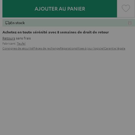
AJOUTER AU PANIER
En stock
Achetez en toute sérénité avec 8 semaines de droit de retour
Retours
sans frais
Fabricant:
Teufel
Consignes de sécurité
Pièces de rechange
Réparations
Mises à jour logiciel
Garantie légale