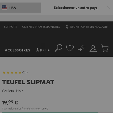
Sélectionner un autre pays
USA
SUPPORT
CLIENTS PROFESSIONNELS
RECHERCHER UN MAGASIN
No
ACCESSOIRES
À PROPOS
►
Rechercher
Mon
Produit
compte
du
panier
(24)
TEUFEL SLIPMAT
Couleur:
Noir
19,
€
99
TVA incluse
plus
frais de livraison
4,99 €