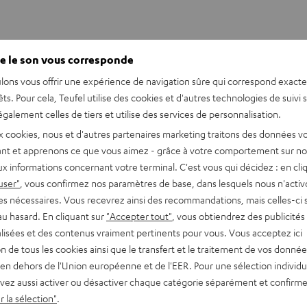
e le son vous corresponde
lons vous offrir une expérience de navigation sûre qui correspond exact
êts. Pour cela, Teufel utilise des cookies et d'autres technologies de suivi 
 SLIPMAT
galement celles de tiers et utilise des services de personnalisation.
te feutrine Teufel, vous ne manquez pas de faire savoir à tout le
x cookies, nous et d'autres partenaires marketing traitons des données v
mordial pour vous. Et ce sera clair, avant même que vous ayez pla
nt et apprenons ce que vous aimez - grâce à votre comportement sur not
x informations concernant votre terminal. C'est vous qui décidez : en cli
user"
, vous confirmez nos paramètres de base, dans lesquels nous n'acti
imensions
es nécessaires. Vous recevrez ainsi des recommandations, mais celles-ci 
au hasard. En cliquant sur
"Accepter tout"
, vous obtiendrez des publicités
lisées et des contenus vraiment pertinents pour vous. Vous acceptez ici
tion de tous les cookies ainsi que le transfert et le traitement de vos donné
en dehors de l'Union européenne et de l'EER. Pour une sélection individu
vez aussi activer ou désactiver chaque catégorie séparément et confirme
 la sélection"
.