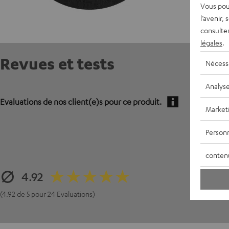
Vous pou
l’avenir,
consulte
légales
.
Revues et tests
Nécess
Analys
Evaluations de nos client(e)s pour ce produit.
Market
Personn
conten
4.92
(4.92 de 5 pour 24 Evaluations)