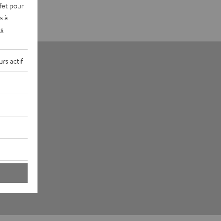
fet pour
s à
s
rs actif