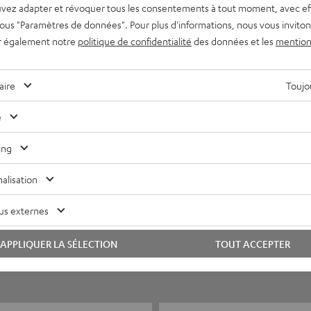
vez adapter et révoquer tous les consentements à tout moment, avec ef
 sous "Paramètres de données". Pour plus d'informations, nous vous inviton
r également notre
politique de confidentialité
des données et les
mention
aire
Toujou
e
ing
5
22
alisation
4
2
us externes
3
0
2
0
APPLIQUER LA SÉLECTION
TOUT ACCEPTER
1
0