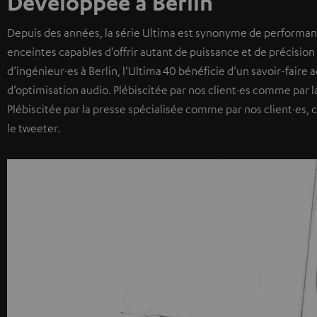
Développée à Berlin
Depuis des années, la série Ultima est synonyme de performance
enceintes capables d’offrir autant de puissance et de précisio
d’ingénieur·es à Berlin, l’Ultima 40 bénéficie d’un savoir-faire
d’optimisation audio. Plébiscitée par nos client·es comme par l
Plébiscitée par la presse spécialisée comme par nos client·es, c
le tweeter.