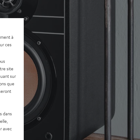
ement à
sur ces
ous
re site
quant sur
vons que
seront
es dans
elle,
r avec