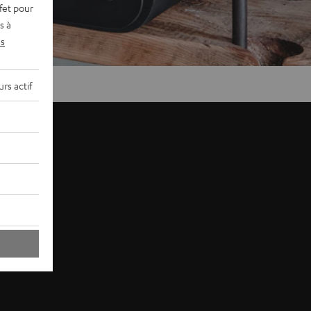
fet pour
s à
s
rs actif