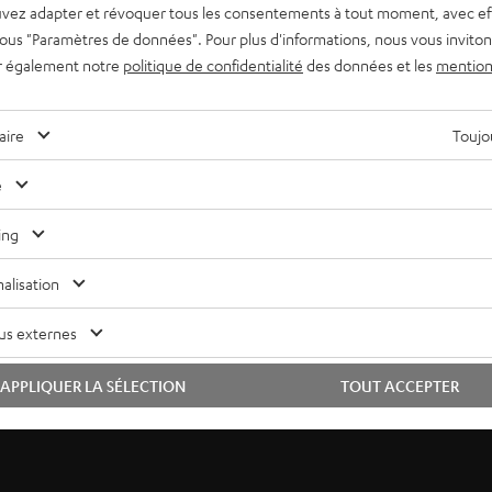
vez adapter et révoquer tous les consentements à tout moment, avec ef
 sous "Paramètres de données". Pour plus d'informations, nous vous inviton
r également notre
politique de confidentialité
des données et les
mention
aire
Toujou
e
ne berlinoise
ing
s audio exceptionnelles à un prix accessible. Rares sont les
alisation
n sonore à ce niveau de prix. Développée par notre équipe
 acoustique de haut niveau, fruit de longues années
us externes
a presse spécialisée, cette enceinte colonne fait l’unanimité.
ette nouvelle génération se reconnaît à son sigle distinctif sur
APPLIQUER LA SÉLECTION
TOUT ACCEPTER