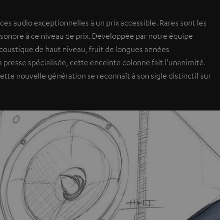
s audio exceptionnelles à un prix accessible. Rares sont les
n sonore à ce niveau de prix. Développée par notre équipe
 acoustique de haut niveau, fruit de longues années
a presse spécialisée, cette enceinte colonne fait l’unanimité.
ette nouvelle génération se reconnaît à son sigle distinctif sur