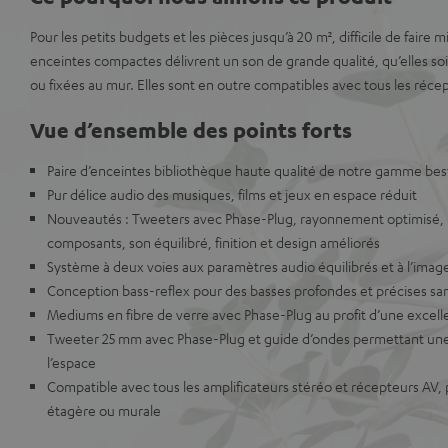
Pour les petits budgets et les pièces jusqu’à 20 m², difficile de faire 
enceintes compactes délivrent un son de grande qualité, qu’elles s
ou fixées au mur. Elles sont en outre compatibles avec tous les réce
Vue d’ensemble des points forts
Paire d’enceintes bibliothèque haute qualité de notre gamme best
Pur délice audio des musiques, films et jeux en espace réduit
Nouveautés : Tweeters avec Phase-Plug, rayonnement optimisé, 
composants, son équilibré, finition et design améliorés
Système à deux voies aux paramètres audio équilibrés et à l’im
Conception bass-reflex pour des basses profondes et précises sans
Mediums en fibre de verre avec Phase-Plug au profit d’une excell
Tweeter 25 mm avec Phase-Plug et guide d’ondes permettant une 
l’espace
Compatible avec tous les amplificateurs stéréo et récepteurs AV, po
étagère ou murale