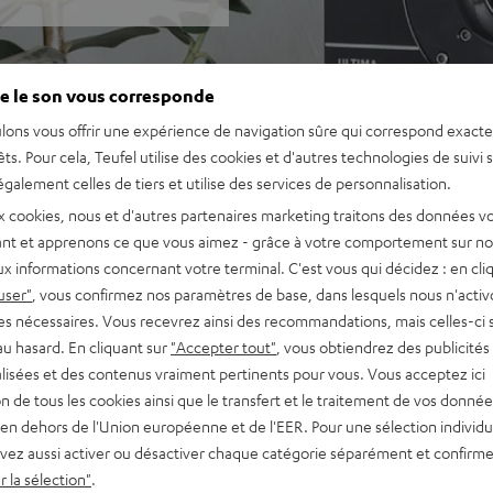
e le son vous corresponde
lons vous offrir une expérience de navigation sûre qui correspond exact
êts. Pour cela, Teufel utilise des cookies et d'autres technologies de suivi 
galement celles de tiers et utilise des services de personnalisation.
x cookies, nous et d'autres partenaires marketing traitons des données v
nt et apprenons ce que vous aimez - grâce à votre comportement sur not
x informations concernant votre terminal. C'est vous qui décidez : en cli
user"
, vous confirmez nos paramètres de base, dans lesquels nous n'acti
es nécessaires. Vous recevrez ainsi des recommandations, mais celles-ci 
au hasard. En cliquant sur
"Accepter tout"
, vous obtiendrez des publicités
lisées et des contenus vraiment pertinents pour vous. Vous acceptez ici
tion de tous les cookies ainsi que le transfert et le traitement de vos donné
en dehors de l'Union européenne et de l'EER. Pour une sélection individu
vez aussi activer ou désactiver chaque catégorie séparément et confirme
 la sélection"
.