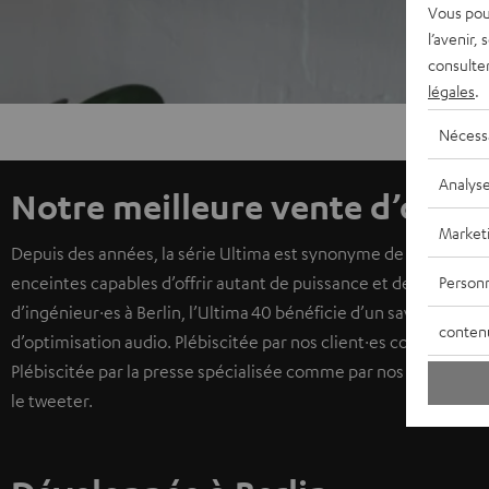
Vous pou
l’avenir,
consulte
légales
.
Nécess
Analys
Notre meilleure vente d’origi
Market
Depuis des années, la série Ultima est synonyme de performance
Personn
enceintes capables d’offrir autant de puissance et de précisio
d’ingénieur·es à Berlin, l’Ultima 40 bénéficie d’un savoir-faire
conten
d’optimisation audio. Plébiscitée par nos client·es comme par l
Plébiscitée par la presse spécialisée comme par nos client·es, c
le tweeter.