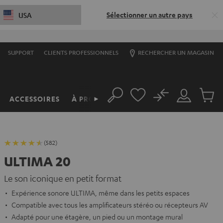
Sélectionner un autre pays
USA
SUPPORT
CLIENTS PROFESSIONNELS
RECHERCHER UN MAGASIN
No
ACCESSOIRES
À PROPOS
►
Rechercher
Mon
Produit
compte
du
panier
(582)
ULTIMA 20
Le son iconique en petit format
Expérience sonore ULTIMA, même dans les petits espaces
Compatible avec tous les amplificateurs stéréo ou récepteurs AV
Adapté pour une étagère, un pied ou un montage mural