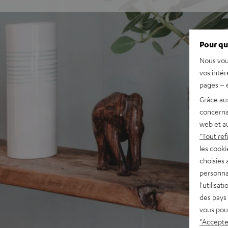
Pour qu
Nous vou
vos intér
pages – é
Grâce au
concerna
web et au
"Tout ref
les cooki
choisies 
personna
l'utilisa
des pays 
vous pou
"Accepter