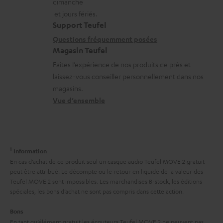
dimanche
l
a
a
n
et jours fériés.
e
t
i
s
Support Teufel
s
i
l
r
Questions fréquemment posées
Magasin Teufel
o
s
e
Faites l’expérience de nos produits de près et
n
c
l
laissez-vous conseiller personnellement dans nos
s
o
a
magasins.
r
n
t
Vue d’ensemble
e
t
i
l
a
v
a
c
e
1
Information
t
t
s
En cas d’achat de ce produit seul un casque audio Teufel MOVE 2 gratuit
i
peut être attribué. Le décompte ou le retour en liquide de la valeur des
à
Teufel MOVE 2 sont impossibles. Les marchandises B-stock, les éditions
v
l
spéciales, les bons d’achat ne sont pas compris dans cette action.
e
’
Bons
s
e
En tant qu’élément gratuit les écouteurs Teufel MOVE 2 ne peuvent pas