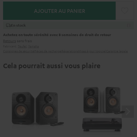
AJOUTER AU PANIER
En stock
Achetez en toute sérénité avec 8 semaines de droit de retour
Retours
sans frais
Fabricant:
Teufel
,
Yamaha
Consignes de sécurité
Pièces de rechange
Réparations
Mises à jour logiciel
Garantie légale
Cela pourrait aussi vous plaire