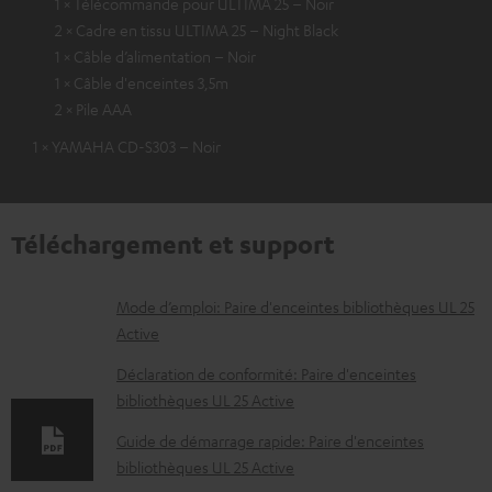
1 × Télécommande pour ULTIMA 25 – Noir
2 × Cadre en tissu ULTIMA 25 – Night Black
1 × Câble d’alimentation – Noir
1 × Câble d'enceintes 3,5m
2 × Pile AAA
1 × YAMAHA CD-S303 – Noir
Téléchargement et support
D
Mode d’emploi: Paire d'enceintes bibliothèques UL 25
Active
o
c
Déclaration de conformité: Paire d'enceintes
bibliothèques UL 25 Active
u
m
Guide de démarrage rapide: Paire d'enceintes
bibliothèques UL 25 Active
e