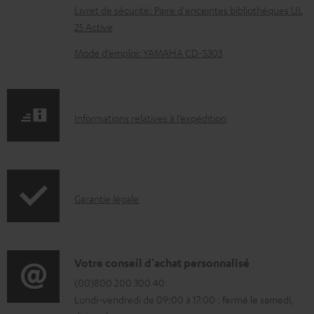
n
Livret de sécurité: Paire d'enceintes bibliothèques UL
t
25 Active
s
Mode d’emploi: YAMAHA CD-S303
t
é
l
I
Informations relatives à l’expédition
é
n
c
f
h
o
a
I
Garantie légale
r
r
n
m
g
f
a
e
o
D
Votre conseil d'achat personnalisé
t
a
r
é
(00)800 200 300 40
i
Lundi-vendredi de 09:00 à 17:00 ; fermé le samedi,
b
m
t
o