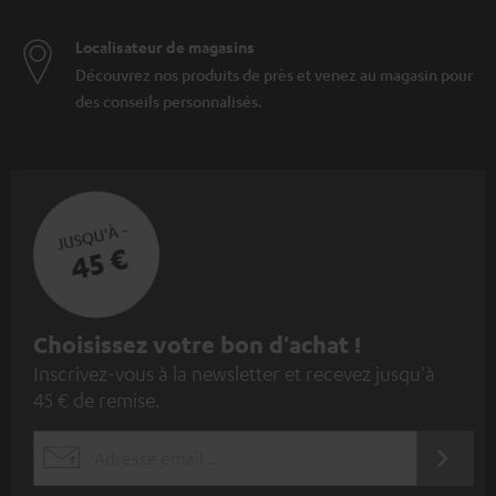
Localisateur de magasins
Découvrez nos produits de près et venez au magasin pour
des conseils personnalisés.
JUSQU'À -
45 €
I
Choisissez votre bon d'achat !
Inscrivez-vous à la newsletter et recevez jusqu'à
n
45 € de remise.
s
c
S'ABO
EMAIL
r
WIDGET