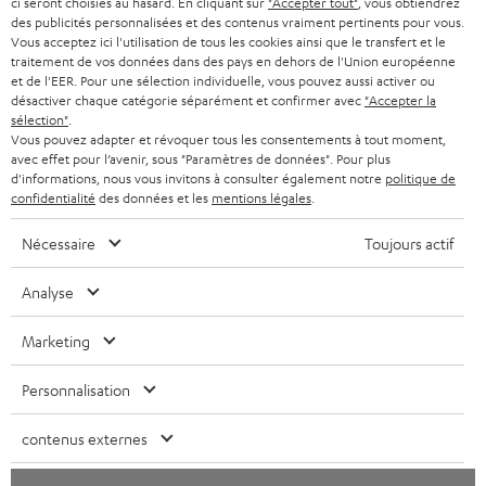
ci seront choisies au hasard. En cliquant sur
"Accepter tout"
, vous obtiendrez
s
SUISSE
BLUETOOTH
des publicités personnalisées et des contenus vraiment pertinents pour vous.
BLOG
Vous acceptez ici l'utilisation de tous les cookies ainsi que le transfert et le
l
traitement de vos données dans des pays en dehors de l'Union européenne
CASQUES AUDIO
e
PAYS-BAS
NEWSLETTER
et de l'EER. Pour une sélection individuelle, vous pouvez aussi activer ou
désactiver chaque catégorie séparément et confirmer avec
"Accepter la
t
CASQUES BLUETOOTH AUDIO
sélection"
.
MAGASINS
BELGIQUE
Vous pouvez adapter et révoquer tous les consentements à tout moment,
t
avec effet pour l’avenir, sous "Paramètres de données". Pour plus
SYSTEMES COMPLETS
e
AVANTAGES D’ACHAT
d'informations, nous vous invitons à consulter également notre
politique de
confidentialité
des données et les
mentions légales
.
FRANCE
r
ENCEINTES
L’HISTOIRE DE TEUFEL
Nécessaire
Toujours actif
POLOGNE
ULTIMA
MANAGEMENT
Analyse
ÉCOUTEURS INTRA-AURICULAIRES
ESPAGNE
DEVELOPPEMENT DURABLE
Marketing
Sous réserve de modifications techniques, de fautes de frappe et d’autres
FANSHOP
VALEURS
erreurs. Les accessoires figurant sur l’image ne font pas partie du contenu de
ITALIE
Personnalisation
livraison. D’éventuels frais d’élimination des batteries sont inclus dans le prix.
NOUVEAUTÉS
ACCESSIBILITÉ
USA
contenus externes
©2026 Lautsprecher Teufel GmbH - Tous droits réservés.