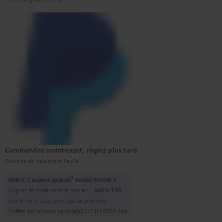
Commandez maintenant, réglez plus tard
Facilités de paiement PayPal
1
USB-C Casques gratuit
Teufel MOVE 2
Copiez le code dans le panier.
MOV-T4S
Seulement pour une courte période
L’offre est encore valable
0
2
D
:
1
3
H
:
0
5
M
:
1
5
S