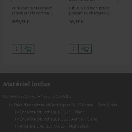
Paire d'enceintes stéréo
Câble HDMI high speed
Câb
actives sans fil comme kit
prenant en charge tous les
TOS
d'extension d'enceintes
formats 2.0 comme 4K
399,
€
16,
€
19
99
99
arrière pour les systèmes
50/60p et 4K 3D
Teufel appropriés
Matériel inclus
ULTIMA 25 ACTIVE + Yamaha CD-S303
1 × Paire d'enceintes bibliothèques UL 25 Active – Pure White
1 × Enceinte bibliothèque UL 25 – Blanc
1 × Enceinte bibliothèque UL 25 Active – Blanc
1 × Antenne DAB ULTIMA 25 – Night Black