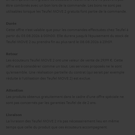
à
être combinés avec un bon lors de la commande. Les bons ne sont pas
x
utilisables lorsque les Teufel MOVE 2 gratuits font partie de la commande.
l
p
a
Durée
é
Cette offre n’est valable que pour les commandes effectuées chez Teufel à
g
d
partir du 03.08.2026 à 00h00. Elle durera jusqu’à l’épuisement du stock de
a
Teufel MOVE 2 ou prendra fin au plus tard le 08.08.2026 à 23h59.
i
r
t
Retour
a
i
Les écouteurs Teufel MOVE 2 ont une valeur de vente de 29,99 €. Cette
offre est à considérer comme un tout. Les services proposés ne le sont
n
o
qu’ensemble. Une réalisation partielle du contrat (qui serait par exemple
t
n
réduite à l’utilisation des Teufel MOVE 2) est exclue.
i
Attention
e
Les produits obtenus gratuitement dans le cadre d’une offre spéciale ne
sont pas concernés par les garanties Teufel de de 2 ans.
Livraison
La livraison des Teufel MOVE 2 n’a pas nécessairement lieu en même
temps que celle du produit que ces écouteurs accompagnent.