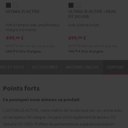
ULTIMA
ULTIMA
ULTIMA
ULTIMA
ULTIMA 25 ACTIVE
ULTIMA 25 ACTIVE + DUAL
25
25
25
25
DT 250 USB
ACTIVE
ACTIVE
ACTIVE
ACTIVE
Prêt à l'emploi avec amplificateur
Avec platine vinyle
Night
Pure
+
+
intégré à enceinte
Black
White
DUAL
DUAL
499,
€
699,
€
99
99
DT
DT
399,
99
€
Dernier prix le plus bas
599,
99
€
Dernier prix le plus bas
250
250
99
99
549,
€
Prix d'origine
799,
€
Prix d'origine
USB
USB
Night
Pure
UES ET TESTS
ACCESSOIRES
MATÉRIEL INCLUS
SUPPORT
Black
White
Points forts
Ce pourquoi nous aimons ce produit
L'ULTIMA 25 ACTIVE, notre maître de l'audio tout-en-un, arrive avec
un récepteur AV intégré. Ce pack inclut également le lecteur CD
Yamaha CD-S303. Profitez de performances supérieures tout en