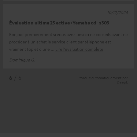
10/12/2024
Évaluation ultima 25 active+Yamaha cd- s303
Bonjour premièrement si vous avez besoin de conseils avant de
procéder à un achat le service client par téléphone est
vraiment top et d'une
Lire l’évaluation complète
Dominique G.
*
6
/ 6
traduit automatiquement par
DeepL