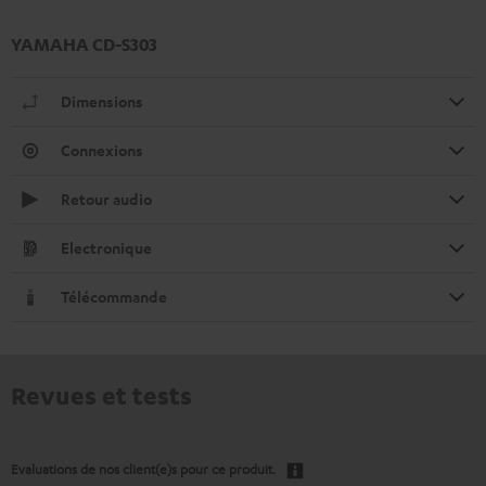
YAMAHA CD-S303
Dimensions
Connexions
Retour audio
Electronique
Télécommande
Revues et tests
Evaluations de nos client(e)s pour ce produit.