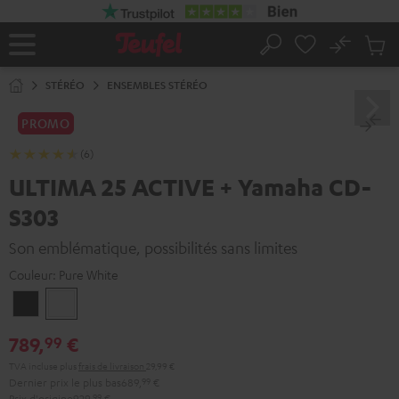
ERS LE
ONTENU
No
Sau
Page
Rechercher
Produi
d’accueil
du
STÉRÉO
ENSEMBLES STÉRÉO
panier
PROMO
(6)
ULTIMA 25 ACTIVE + Yamaha CD-
S303
Son emblématique, possibilités sans limites
Couleur:
Pure White
Night
Pure
Black
White
789,
€
99
TVA incluse
plus
frais de livraison
29,99 €
Dernier prix le plus bas
689,
99
€
Prix d'origine
929,
99
€