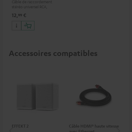
Câble de raccordement
stéréo universel RCA,
compatible avec tous les
12,
€
99
appareils équipés de prises
RCA
Accessoires compatibles
EFFEKT 2
Câble HDMI® haute vitesse
Câ
avec Ethernet
C75