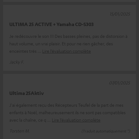
15/01/2025
ULTIMA 25 ACTIVE + Yamaha CD-S303
Je redécouvre le son !!! Des basses pleines, pas de distorsion à
haut volume, un vrai plaisir. Et pour ne rien gâcher, des
enceintes très
Lire l’évaluation complète
Jacky F.
07/01/2025
Ultima 25Aktiv
J'ai également reçu des Récepteurs Teufel de la part de mes
enfants à Noël, malheureusement ils ne sont pas compatibles
avec la chaîne, ce q
Lire l’évaluation complète
Torsten M.
(Traduit automatiquement *)