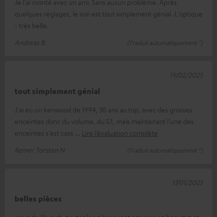
Je l'ai monté avec un ami. Sans aucun problème. Après
quelques réglages, le son est tout simplement génial. L'optique
- très belle.
Andreas B.
(Traduit automatiquement *)
19/02/2025
tout simplement génial
J'ai eu un kenwood de 1994, 30 ans au top, avec des grosses
enceintes donc du volume, du 5.1, mais maintenant l'une des
enceintes s'est cass
Lire l’évaluation complète
Reiner Torsten N.
(Traduit automatiquement *)
17/01/2025
belles pièces
moin de Munich, toutes les pièces sont arrivées en bon état et