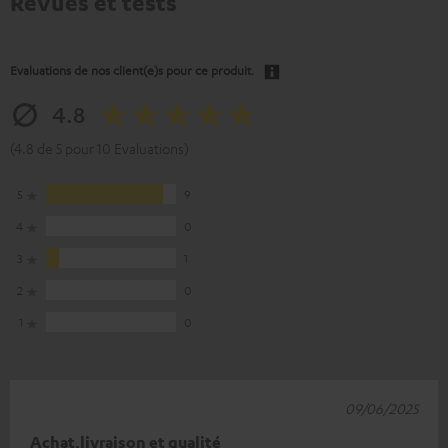
Revues et tests
Evaluations de nos client(e)s pour ce produit.
4.8
(4.8 de 5 pour 10 Evaluations)
5
9
4
0
3
1
2
0
1
0
09/06/2025
Achat,livraison et qualité