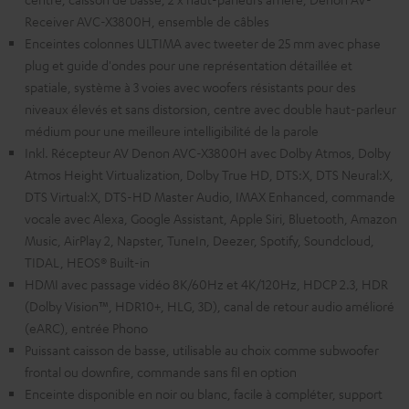
Receiver AVC-X3800H, ensemble de câbles
Enceintes colonnes ULTIMA avec tweeter de 25 mm avec phase
plug et guide d'ondes pour une représentation détaillée et
spatiale, système à 3 voies avec woofers résistants pour des
niveaux élevés et sans distorsion, centre avec double haut-parleur
médium pour une meilleure intelligibilité de la parole
Inkl. Récepteur AV Denon AVC-X3800H avec Dolby Atmos, Dolby
Atmos Height Virtualization, Dolby True HD, DTS:X, DTS Neural:X,
DTS Virtual:X, DTS-HD Master Audio, IMAX Enhanced, commande
vocale avec Alexa, Google Assistant, Apple Siri, Bluetooth, Amazon
Music, AirPlay 2, Napster, TuneIn, Deezer, Spotify, Soundcloud,
TIDAL, HEOS® Built-in
HDMI avec passage vidéo 8K/60Hz et 4K/120Hz, HDCP 2.3, HDR
(Dolby Vision™, HDR10+, HLG, 3D), canal de retour audio amélioré
(eARC), entrée Phono
Puissant caisson de basse, utilisable au choix comme subwoofer
frontal ou downfire, commande sans fil en option
Enceinte disponible en noir ou blanc, facile à compléter, support