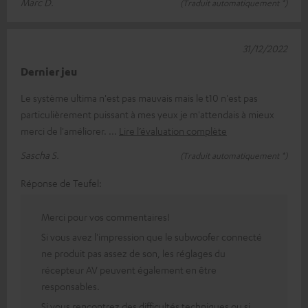
Marc D.
(Traduit automatiquement *)
31/12/2022
Dernier jeu
Le système ultima n'est pas mauvais mais le t10 n'est pas
particulièrement puissant à mes yeux je m'attendais à mieux
merci de l'améliorer.
Lire l’évaluation complète
Sascha S.
(Traduit automatiquement *)
Réponse de Teufel:
Merci pour vos commentaires!
Si vous avez l'impression que le subwoofer connecté
ne produit pas assez de son, les réglages du
récepteur AV peuvent également en être
responsables.
Si vous rencontrez des difficultés techniques ou si