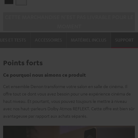
CETTE MARCHANDISE N’EST PAS LIVRABLE POUR LE
MOMENT
UES ET TESTS
ACCESSOIRES
MATÉRIEL INCLUS
SUPPORT
Points forts
Ce pourquoi nous aimons ce produit
Cet ensemble Denon transforme votre salon en salle de cinéma. Il
offre tout ce dont vous avez besoin pour une expérience cinéma de
haut niveau. Et pourtant, vous pouvez toujours le mettre à niveau
avec nos haut-parleurs Dolby Atmos REFLEKT. Cette offre est bien sûr
avantageuse par rapport aux achats séparés.