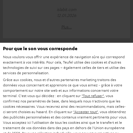
islabit.com
12.01.2026
Plus…
Pour que le son vous corresponde
Accessoires
Nous voulons vous offrir une expérience de navigation sûre qui correspond
exactement à vos intérêts. Pour cela, Teufel utilise des cookies et d'autres
technologies de suivi sur ces pages – également celles de tiers et utilise des
services de personnalisation.
Accessoires nécessaires
Grâce aux cookies, nous et d'autres partenaires marketing traitons des
données vous concernant et apprenons ce que vous aimez - grâce à votre
comportement sur notre site web et aux informations concernant votre
Veuillez vérifier si les câbles de connexion sont inclus
terminal. C'est vous qui décidez : en cliquant sur
"Tout refuser"
, vous
dans la livraison.
confirmez nos paramètres de base, dans lesquels nous n'activons que les
cookies nécessaires. Vous recevrez ainsi des recommandations, mais celles-
ci seront choisies au hasard. En cliquant sur
"Accepter tout"
, vous obtiendrez
des publicités personnalisées et des contenus vraiment pertinents pour vous.
Vous acceptez ici l'utilisation de tous les cookies ainsi que le transfert et le
traitement de vos données dans des pays en dehors de l'Union européenne