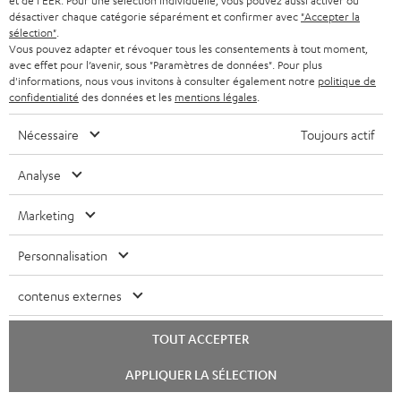
et de l'EER. Pour une sélection individuelle, vous pouvez aussi activer ou
désactiver chaque catégorie séparément et confirmer avec
"Accepter la
sélection"
.
Vous pouvez adapter et révoquer tous les consentements à tout moment,
avec effet pour l’avenir, sous "Paramètres de données". Pour plus
d'informations, nous vous invitons à consulter également notre
politique de
confidentialité
des données et les
mentions légales
.
Câble HDMI® haute vitesse
avec Ethernet
Nécessaire
Toujours actif
Câble HDMI high speed
Analyse
prenant en charge tous les
formats 2.0 comme 4K
16,
€
99
50/60p et 4K 3D
Marketing
Personnalisation
contenus externes
Accessoires compatibles
TOUT ACCEPTER
Lancer
APPLIQUER LA SÉLECTION
le
chat