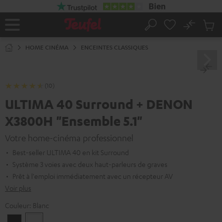
ERS LE
ONTENU
No
Sau
Page
Rechercher
Produi
d’accueil
du
HOME CINÉMA
ENCEINTES CLASSIQUES
panier
(10)
ULTIMA 40 Surround + DENON
X3800H "Ensemble 5.1"
Votre home-cinéma professionnel
Best-seller ULTIMA 40 en kit Surround
Système 3 voies avec deux haut-parleurs de graves
Prêt à l'emploi immédiatement avec un récepteur AV
Voir plus
Couleur:
Blanc
Noir
Blanc