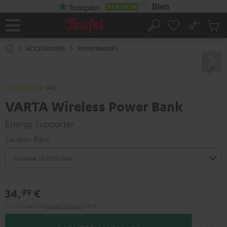
ERS LE
ONTENU
No
Sau
Page
Rechercher
Produi
d’accueil
du
ACCESSOIRES
POWERBANKS
panier
(40)
VARTA Wireless Power Bank
Energy Supporter
Couleur:
Blanc
34,
€
99
TVA incluse
plus
frais de livraison
5,99 €