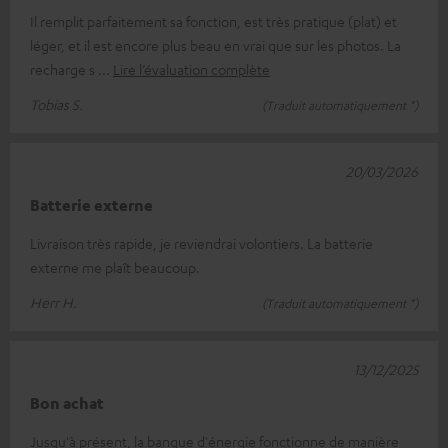
Il remplit parfaitement sa fonction, est très pratique (plat) et
léger, et il est encore plus beau en vrai que sur les photos. La
recharge s
Lire l’évaluation complète
Tobias S.
(Traduit automatiquement *)
20/03/2026
Batterie externe
Livraison très rapide, je reviendrai volontiers. La batterie
externe me plaît beaucoup.
Herr H.
(Traduit automatiquement *)
13/12/2025
Bon achat
Jusqu'à présent, la banque d'énergie fonctionne de manière