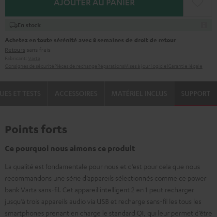
AJOUTER AU PANIER
En stock
Achetez en toute sérénité avec 8 semaines de droit de retour
Retours
sans frais
Fabricant:
Varta
Consignes de sécurité
Pièces de rechange
Réparations
Mises à jour logiciel
Garantie légale
UES ET TESTS
ACCESSOIRES
MATÉRIEL INCLUS
SUPPORT
Points forts
Ce pourquoi nous aimons ce produit
La qualité est fondamentale pour nous et c’est pour cela que nous
recommandons une série d’appareils sélectionnés comme ce power
bank Varta sans-fil. Cet appareil intelligent 2 en 1 peut recharger
jusqu’à trois appareils audio via USB et recharge sans-fil les tous les
smartphones prenant en charge le standard QI, qui leur permet d’être