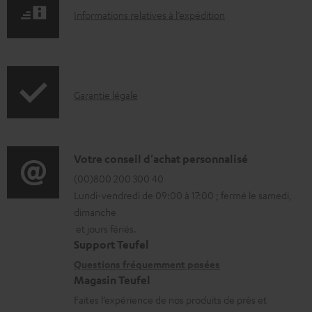
I
m
Informations relatives à l’expédition
n
e
f
n
o
t
I
Garantie légale
r
s
n
m
t
f
a
é
o
D
Votre conseil d'achat personnalisé
t
l
r
é
(00)800 200 300 40
i
é
Lundi-vendredi de 09:00 à 17:00 ; fermé le samedi,
m
t
o
c
dimanche
a
a
n
h
et jours fériés.
t
i
s
a
Support Teufel
i
l
r
Questions fréquemment posées
r
Magasin Teufel
o
s
e
g
Faites l’expérience de nos produits de près et
n
c
l
e