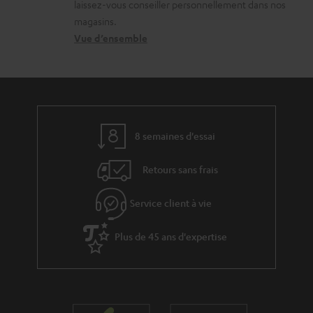
laissez-vous conseiller personnellement dans nos
s
o
a
a
magasins.
r
n
t
b
Vue d’ensemble
e
t
i
l
l
a
v
e
a
c
e
s
t
t
s
8 semaines d'essai
i
à
v
l
Retours sans frais
e
’
s
Service client à vie
e
à
x
Plus de 45 ans d'expertise
l
p
a
é
g
d
a
i