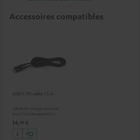
Accessoires compatibles
USB-C PD cable 1.5 m
Câble de charge universel
pour tous les appareils avec
port de charge USB-C,
14,
€
99
convient à tous les produits
Teufel avec port USB-C