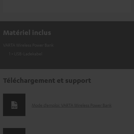
Matériel inclus
VARTA Wireless Power Bank
1 × USB-Ladekabel
Téléchargement et support
D
Mode d’emploi: VARTA Wireless Power Bank
o
c
u