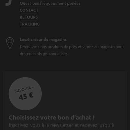
Questions fréquemment posées
CONTACT
RETOURS
TRACKING
Localisateur de magasins
Découvrez nos produits de près et venez au magasin pour
des conseils personnalisés.
JUSQU'À -
45 €
I
Choisissez votre bon d'achat !
Inscrivez-vous à la newsletter et recevez jusqu'à
n