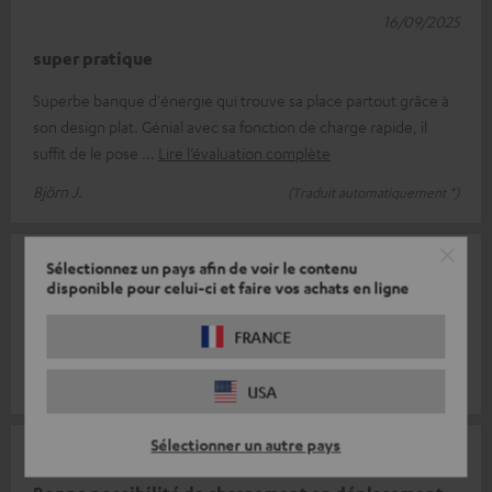
16/09/2025
super pratique
Superbe banque d'énergie qui trouve sa place partout grâce à
son design plat. Génial avec sa fonction de charge rapide, il
suffit de le pose
Lire l’évaluation complète
Björn J.
(Traduit automatiquement *)
10/07/2025
Sélectionnez un pays afin de voir le contenu
disponible pour celui-ci et faire vos achats en ligne
Puissance
FRANCE
Bon produit.
Natascha S.
(Traduit automatiquement *)
USA
Sélectionner un autre pays
12/06/2025