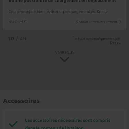
Bonne possibilité de chargement en déplacement
Cela permet de bien réaliser un rechargement M. Krinitz
Michael K.
(Traduit automatiquement *)
*
10
/ 40
traduit automatiquement par
DeepL
VOIR PLUS
Accessoires
Les accessoires nécessaires sont compris
dans le contenu de livraison