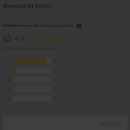
Revues et tests
Evaluations de nos client(e)s pour ce produit.
4.8
(4.8 de 5 pour 40 Evaluations)
5
35
4
3
3
1
2
1
1
0
30/06/2026