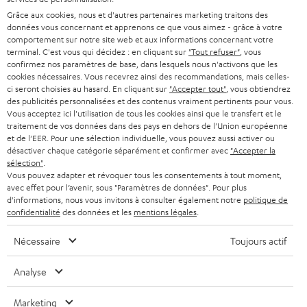
ALLEMAGNE
n
Grâce aux cookies, nous et d'autres partenaires marketing traitons des
STEREO
PRESSE
données vous concernant et apprenons ce que vous aimez - grâce à votre
e
AUTRICHE
comportement sur notre site web et aux informations concernant votre
SMART HOME
w
terminal. C'est vous qui décidez : en cliquant sur
"Tout refuser"
, vous
B2B
confirmez nos paramètres de base, dans lesquels nous n'activons que les
s
cookies nécessaires. Vous recevrez ainsi des recommandations, mais celles-
SUISSE
BLUETOOTH
BLOG
ci seront choisies au hasard. En cliquant sur
"Accepter tout"
, vous obtiendrez
l
des publicités personnalisées et des contenus vraiment pertinents pour vous.
CASQUES AUDIO
e
Vous acceptez ici l'utilisation de tous les cookies ainsi que le transfert et le
PAYS-BAS
NEWSLETTER
traitement de vos données dans des pays en dehors de l'Union européenne
t
CASQUES BLUETOOTH AUDIO
et de l'EER. Pour une sélection individuelle, vous pouvez aussi activer ou
MAGASINS
désactiver chaque catégorie séparément et confirmer avec
"Accepter la
BELGIQUE
t
sélection"
.
SYSTEMES COMPLETS
e
AVANTAGES D’ACHAT
Vous pouvez adapter et révoquer tous les consentements à tout moment,
avec effet pour l’avenir, sous "Paramètres de données". Pour plus
FRANCE
r
ENCEINTES
d'informations, nous vous invitons à consulter également notre
politique de
L’HISTOIRE DE TEUFEL
confidentialité
des données et les
mentions légales
.
POLOGNE
ULTIMA
MANAGEMENT
Nécessaire
Toujours actif
ÉCOUTEURS INTRA-AURICULAIRES
ESPAGNE
DEVELOPPEMENT DURABLE
Analyse
Sous réserve de modifications techniques, de fautes de frappe et d’autres
FANSHOP
VALEURS
erreurs. Les accessoires figurant sur l’image ne font pas partie du contenu de
Marketing
ITALIE