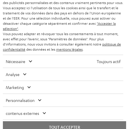
l
des publicités personnalisées et des contenus vraiment pertinents pour vous.
CASQUES AUDIO
e
Vous acceptez ici l'utilisation de tous les cookies ainsi que le transfert et le
PAYS-BAS
NEWSLETTER
traitement de vos données dans des pays en dehors de l'Union européenne
t
CASQUES BLUETOOTH AUDIO
et de l'EER. Pour une sélection individuelle, vous pouvez aussi activer ou
MAGASINS
désactiver chaque catégorie séparément et confirmer avec
"Accepter la
BELGIQUE
t
sélection"
.
SYSTEMES COMPLETS
e
AVANTAGES D’ACHAT
Vous pouvez adapter et révoquer tous les consentements à tout moment,
avec effet pour l’avenir, sous "Paramètres de données". Pour plus
FRANCE
r
ENCEINTES
d'informations, nous vous invitons à consulter également notre
politique de
L’HISTOIRE DE TEUFEL
confidentialité
des données et les
mentions légales
.
POLOGNE
ULTIMA
MANAGEMENT
Nécessaire
Toujours actif
ÉCOUTEURS INTRA-AURICULAIRES
ESPAGNE
DEVELOPPEMENT DURABLE
Analyse
Sous réserve de modifications techniques, de fautes de frappe et d’autres
FANSHOP
VALEURS
erreurs. Les accessoires figurant sur l’image ne font pas partie du contenu de
Marketing
ITALIE
livraison. D’éventuels frais d’élimination des batteries sont inclus dans le prix.
NOUVEAUTÉS
ACCESSIBILITÉ
Personnalisation
USA
©2026 Lautsprecher Teufel GmbH - Tous droits réservés.
contenus externes
Mentions légales
CGV
Politique de confidentialité
AUTRES PAYS
Paramètres de confidentialité
EU Data Act
renoncer au contrat ici
TOUT ACCEPTER