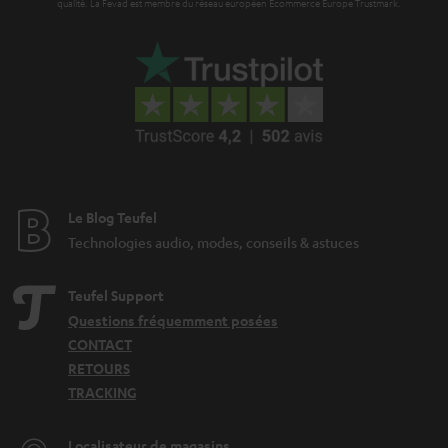
i
qualité. La Fevad est membre du réseau européen Ecommerce Europe Trustmark.
e
Le Blog Teufel
Technologies audio, modes, conseils & astuces
Teufel Support
Questions fréquemment posées
CONTACT
RETOURS
TRACKING
Localisateur de magasins