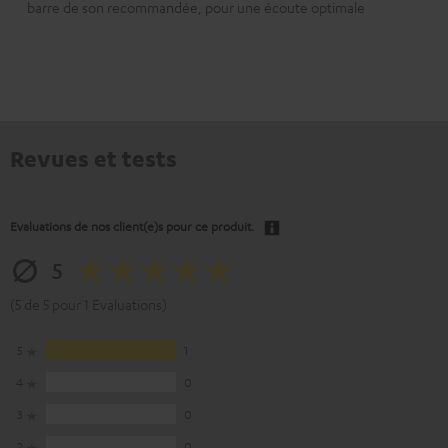
barre de son recommandée, pour une écoute optimale
Revues et tests
Evaluations de nos client(e)s pour ce produit.
5
(5 de 5 pour 1 Evaluations)
5
1
4
0
3
0
2
0