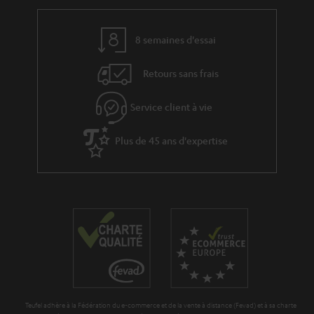
a
c
t
t
8 semaines d'essai
i
v
Retours sans frais
e
s
Service client à vie
à
Plus de 45 ans d'expertise
l
a
g
a
r
a
n
t
Teufel adhère à la Fédération du e-commerce et de la vente à distance (Fevad) et à sa charte