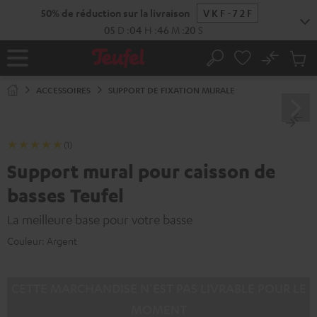
ERS LE
50% de réduction sur la livraison
VKF-72F
ONTENU
05
D
:
04
H
:
46
M
:
20
S
No
Sau
Page
Rechercher
Produi
d’accueil
du
ACCESSOIRES
SUPPORT DE FIXATION MURALE
panier
(1)
Support mural pour caisson de
basses Teufel
La meilleure base pour votre basse
Couleur:
Argent
CETTE MARCHANDISE N’EST PAS LIVRABLE POUR LE
MOMENT