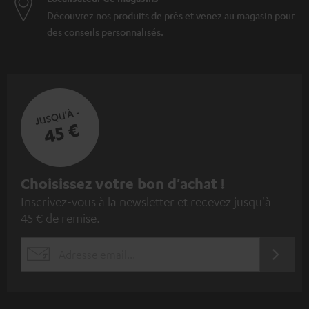
Découvrez nos produits de près et venez au magasin pour
des conseils personnalisés.
JUSQU'À -
45 €
I
Choisissez votre bon d'achat !
Inscrivez-vous à la newsletter et recevez jusqu'à
n
45 € de remise.
s
c
S'ABO
EMAIL
r
WIDGET
i
v