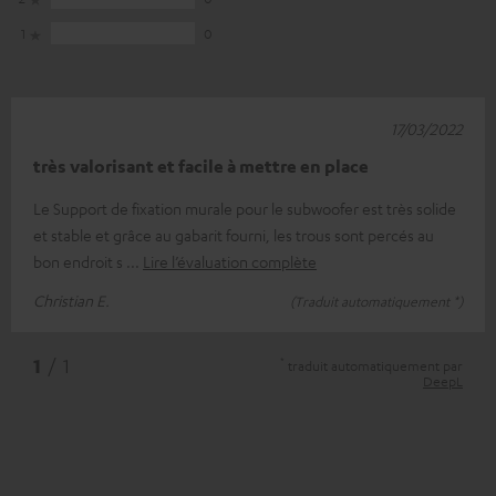
1
0
17/03/2022
très valorisant et facile à mettre en place
Le Support de fixation murale pour le subwoofer est très solide
et stable et grâce au gabarit fourni, les trous sont percés au
bon endroit s
Lire l’évaluation complète
Christian E.
(Traduit automatiquement *)
*
1
/ 1
traduit automatiquement par
DeepL