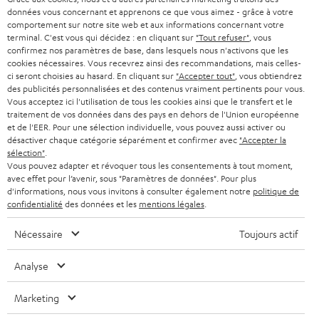
à
données vous concernant et apprenons ce que vous aimez - grâce à votre
SYSTEMES COMPLETS HOME CINEMA
comportement sur notre site web et aux informations concernant votre
SUPPORT
l
Boutiques en ligne Teufel
terminal. C'est vous qui décidez : en cliquant sur
"Tout refuser"
, vous
confirmez nos paramètres de base, dans lesquels nous n'activons que les
BARRES DE SON
a
CARRIÈRE
cookies nécessaires. Vous recevrez ainsi des recommandations, mais celles-
ALLEMAGNE
n
ci seront choisies au hasard. En cliquant sur
"Accepter tout"
, vous obtiendrez
STEREO
des publicités personnalisées et des contenus vraiment pertinents pour vous.
PRESSE
e
Vous acceptez ici l'utilisation de tous les cookies ainsi que le transfert et le
AUTRICHE
traitement de vos données dans des pays en dehors de l'Union européenne
SMART HOME
w
B2B
et de l'EER. Pour une sélection individuelle, vous pouvez aussi activer ou
s
désactiver chaque catégorie séparément et confirmer avec
"Accepter la
SUISSE
BLUETOOTH
sélection"
.
BLOG
l
Vous pouvez adapter et révoquer tous les consentements à tout moment,
CASQUES AUDIO
avec effet pour l’avenir, sous "Paramètres de données". Pour plus
e
PAYS-BAS
NEWSLETTER
d'informations, nous vous invitons à consulter également notre
politique de
t
confidentialité
des données et les
mentions légales
.
CASQUES BLUETOOTH AUDIO
MAGASINS
BELGIQUE
t
Nécessaire
Toujours actif
SYSTEMES COMPLETS
e
AVANTAGES D’ACHAT
FRANCE
Analyse
r
ENCEINTES
L’HISTOIRE DE TEUFEL
Marketing
POLOGNE
ULTIMA
MANAGEMENT