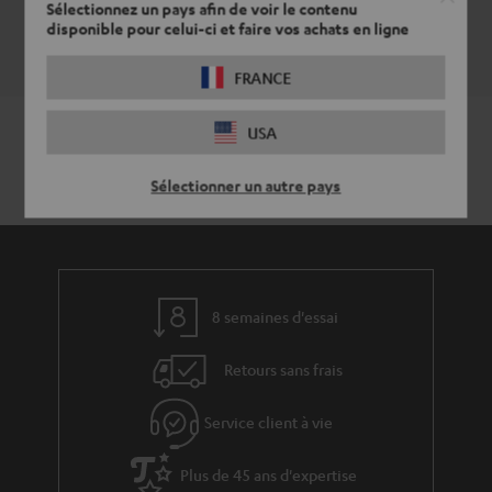
o
magasins.
Sélectionnez un pays afin de voir le contenu
r
n
disponible pour celui-ci et faire vos achats en ligne
Vue d’ensemble
e
t
FRANCE
l
a
a
c
USA
t
t
Sélectionner un autre pays
i
v
e
s
8 semaines d'essai
à
l
Retours sans frais
a
g
Service client à vie
a
Plus de 45 ans d'expertise
r