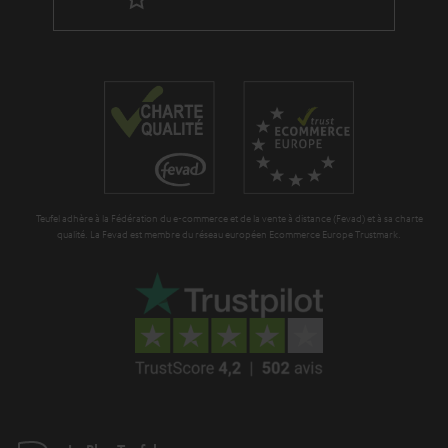
a
n
t
i
e
Teufel adhère à la Fédération du e-commerce et de la vente à distance (Fevad) et à sa charte
qualité. La Fevad est membre du réseau européen Ecommerce Europe Trustmark.