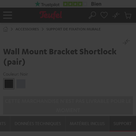
ERS LE
ONTENU
No
Sau
Page
Rechercher
Produi
d’accueil
du
ACCESSOIRES
SUPPORT DE FIXATION MURALE
panier
Wall Mount Bracket Shortlock
(pair)
Couleur:
Noir
Noir
Argent
CETTE MARCHANDISE N’EST PAS LIVRABLE POUR LE
MOMENT
RTS
DONNÉES TECHNIQUES
MATÉRIEL INCLUS
SUPPORT