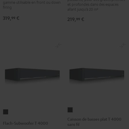
T6
T6
T
gamme utilisable en front ou down
et profondes dans des espaces
firing
Noir
Blanc
8
allant jusqu’à 20 m²
Noir
319,
€
99
219,
€
99
Caisson
Flach-
de
Caisson de basses plat T 4000
Subwoofer
Flach-Subwoofer T 4000
sans fil
basses
T