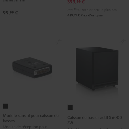
399,
€
99
Noir
sans
299,
99
€
Dernier prix le plus bas
fil
99,
€
99
99
419,
€
Prix d'origine
Noir
Module
Caisson
sans
de
Module sans fil pour caisson de
Caisson de basses actif S 6000
basses
fil
basses
SW
Module de réception pour
pour
actif