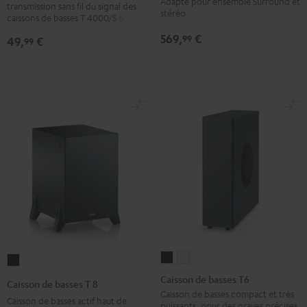
Adapté pour ensemble Surround et
transmission sans fil du signal des
caisson
stéréo
S
caissons de basses T 4000/S 6000
de
6000
569,
€
99
49,
€
99
basses
SW
Version
Noir
noire
Caisson
Caisson
Caisson
de
de
de
Caisson de basses T6
Caisson de basses T 8
basses
basses
basses
Caisson de basses compact et très
Caisson de basses actif haut de
puissants, pour des graves précises