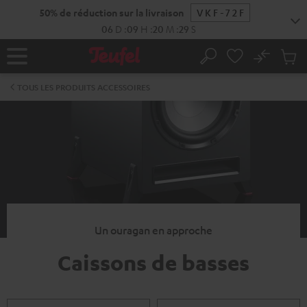
ERS LE
50% de réduction sur la livraison
VKF-72F
ONTENU
06
D
:
09
H
:
20
M
:
29
S
No
Sau
Page
Rechercher
Produi
d’accueil
du
TOUS LES PRODUITS ACCESSOIRES
panier
Un ouragan en approche
Caissons de basses