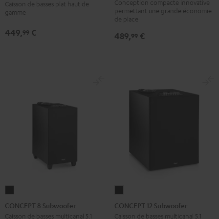
Conception compacte innovative
plat
Caisson de basses plat haut de
4000
permettant une grande économie
gamme
T
Noir
de place
4000
449,
€
99
489,
€
99
sans
fil
Noir
CONCEPT
CONCEPT
8
12
CONCEPT 8 Subwoofer
CONCEPT 12 Subwoofer
Subwoofer
Subwoofer
Caisson de basses multicanal 5.1
Caisson de basses multicanal 5.1