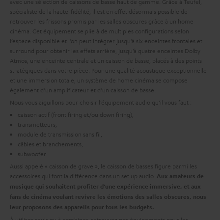
avec une sélection de caissons de basse haut de gamme. Grâce à Teufel,
spécialiste de la haute-fidélité, il est en effet désormais possible de
retrouver les frissons promis par les salles obscures grâce à un home
cinéma. Cet équipement se plie à de multiples configurations selon
l’espace disponible et l’on peut intégrer jusqu’à six enceintes frontales et
surround pour obtenir les effets arrière, jusqu’à quatre enceintes Dolby
Atmos, une enceinte centrale et un caisson de basse, placés à des points
stratégiques dans votre pièce. Pour une qualité acoustique exceptionnelle
et une immersion totale, un système de home cinéma se compose
également d’un amplificateur et d’un caisson de basse.
Nous vous aiguillons pour choisir l’équipement audio qu’il vous faut :
caisson actif (front firing et/ou down firing),
transmetteurs,
module de transmission sans fil,
câbles et branchements,
subwoofer
Aussi appelé « caisson de grave », le caisson de basses figure parmi les
accessoires qui font la différence dans un set up audio.
Aux amateurs de
musique qui souhaitent profiter d’une expérience immersive, et aux
fans de cinéma voulant revivre les émotions des salles obscures, nous
leur proposons des appareils pour tous les budgets.
À utiliser seuls ou à combiner, retrouvez nos équipements pour les