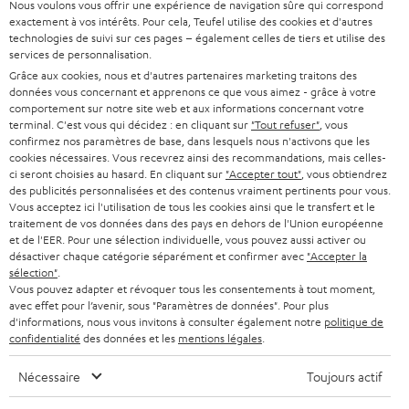
o
Nous voulons vous offrir une expérience de navigation sûre qui correspond
sans :
Catégories
exactement à vos intérêts. Pour cela, Teufel utilise des cookies et d'autres
u
module pour le raccordement sans fil,
technologies de suivi sur ces pages – également celles de tiers et utilise des
câbles de branchement adaptés.
services de personnalisation.
HOME CINEMA
s
Société
Grâce aux cookies, nous et d'autres partenaires marketing traitons des
Vos câbles ne sont pas fournis par défaut ? Consultez
notre sélection de
à
données vous concernant et apprenons ce que vous aimez - grâce à votre
câbles et adaptateurs
et sélectionnez les modèles compatibles avec votre
SYSTEMES COMPLETS HOME CINEMA
SUPPORT
comportement sur notre site web et aux informations concernant votre
l
caisson de basse. Branchement RCA, co-axial, jack ? Ne vous trompez pas !
Boutiques en ligne Teufel
terminal. C'est vous qui décidez : en cliquant sur
"Tout refuser"
, vous
BARRES DE SON
a
confirmez nos paramètres de base, dans lesquels nous n'activons que les
Caisson de basse front firing ou down firing ?
CARRIÈRE
ALLEMAGNE
cookies nécessaires. Vous recevrez ainsi des recommandations, mais celles-
n
Vous hésitez ? Vous ne savez quel produit ajouter à votre installation home
ci seront choisies au hasard. En cliquant sur
"Accepter tout"
, vous obtiendrez
STEREO
PRESSE
cinéma ? Pour choisir entre ces deux types de caisson de grave, fiez-vous à
des publicités personnalisées et des contenus vraiment pertinents pour vous.
e
AUTRICHE
Vous acceptez ici l'utilisation de tous les cookies ainsi que le transfert et le
:
SMART HOME
w
traitement de vos données dans des pays en dehors de l'Union européenne
B2B
votre budget,
et de l'EER. Pour une sélection individuelle, vous pouvez aussi activer ou
s
les accessoires,
désactiver chaque catégorie séparément et confirmer avec
"Accepter la
SUISSE
BLUETOOTH
BLOG
la taille de votre pièce,
sélection"
.
l
la puissance du produit concerné,
Vous pouvez adapter et révoquer tous les consentements à tout moment,
CASQUES AUDIO
e
le matériel inclus.
avec effet pour l’avenir, sous "Paramètres de données". Pour plus
PAYS-BAS
NEWSLETTER
d'informations, nous vous invitons à consulter également notre
politique de
En acoustique, le caisson de basse en down firing, soit avec la membrane
t
CASQUES BLUETOOTH AUDIO
confidentialité
des données et les
mentions légales
.
vers le bas, utilise le sol comme surface de réflexion sonore. Le signal
MAGASINS
BELGIQUE
t
basse fréquence est diffusé de façon homogène, ce qui empêche
Nécessaire
Toujours actif
SYSTEMES COMPLETS
l’amplification du phénomène de « room mode ».
e
AVANTAGES D’ACHAT
En ce qui concerne le caisson de basse front firing, le son est diffusé vers
FRANCE