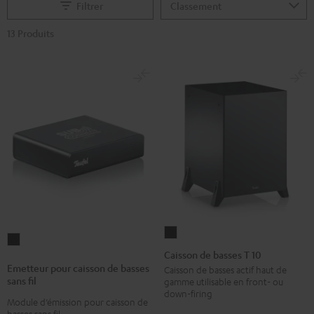
Filtrer
13 Produits
Caisson
Emetteur
de
Caisson de basses T 10
pour
basses
Emetteur pour caisson de basses
Caisson de basses actif haut de
caisson
sans fil
gamme utilisable en front- ou
T
de
down-firing
10
Module d’émission pour caisson de
basses
basses sans fil