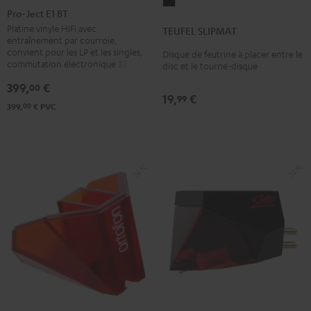
TEUFEL
Ject
Pro-Ject E1 BT
SLIPMAT
E1
Platine vinyle HiFi avec
TEUFEL SLIPMAT
Noir
entraînement par courroie,
BT
convient pour les LP et les singles,
Disque de feutrine à placer entre le
Noir
commutation électronique 33/45
disc et le tourne-disque
399,
€
00
19,
€
99
00
399,
€
PVC