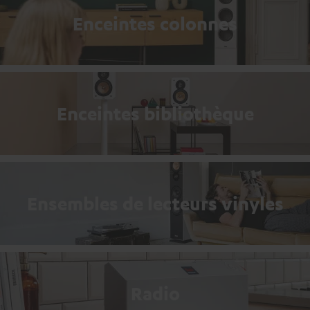
Enceintes colonnes
Enceintes bibliothèque
Ensembles de lecteurs vinyles
Radio