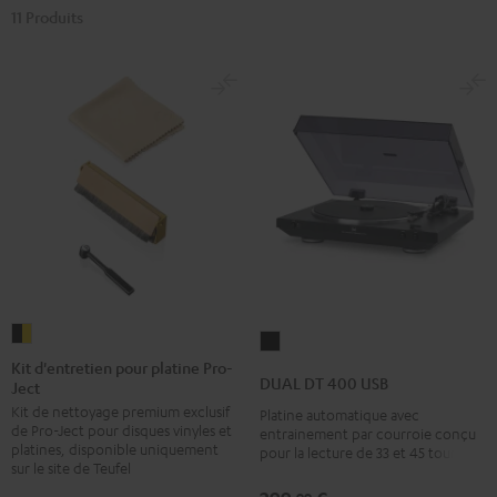
11 Produits
Kit
DUAL
d'entretien
Kit d'entretien pour platine Pro-
DT
DUAL DT 400 USB
Ject
pour
400
Kit de nettoyage premium exclusif
platine
Platine automatique avec
USB
de Pro-Ject pour disques vinyles et
entrainement par courroie conçu
Pro-
Noir
platines, disponible uniquement
pour la lecture de 33 et 45 tours
Ject
sur le site de Teufel
Noir