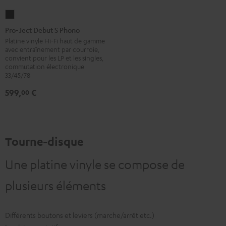
Pro-
Ject
Pro-Ject Debut S Phono
Debut
Platine vinyle Hi-Fi haut de gamme
avec entraînement par courroie,
S
convient pour les LP et les singles,
Phono
commutation électronique
33/45/78
Noir
599,
€
00
Tourne-disque
Une platine vinyle se compose de
plusieurs éléments
Différents boutons et leviers (marche/arrêt etc.)