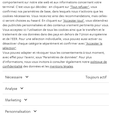
n
STEREO
comportement sur notre site web et aux informations concernant votre
PRESSE
équipements ?
e
terminal. C'est vous qui décidez : en cliquant sur
"Tout refuser"
, vous
AUTRICHE
confirmez nos paramètres de base, dans lesquels nous n'activons que les
De nombreuses platines vinyles actuelles, comme les modèles DUAL
SMART HOME
w
B2B
cookies nécessaires. Vous recevrez ainsi des recommandations, mais celles-
DT 500 USB et le DUAL DT 250 USB, ont une égalisation phono intégrée.
ci seront choisies au hasard. En cliquant sur
"Accepter tout"
, vous obtiendrez
s
Elles peuvent s’associer à tous les types d'amplificateurs.
SUISSE
BLUETOOTH
des publicités personnalisées et des contenus vraiment pertinents pour vous.
BLOG
l
Vous acceptez ici l'utilisation de tous les cookies ainsi que le transfert et le
traitement de vos données dans des pays en dehors de l'Union européenne
Le préamplificateur intégré peut toutefois être désactivé si nécessaire.
CASQUES AUDIO
e
PAYS-BAS
NEWSLETTER
et de l'EER. Pour une sélection individuelle, vous pouvez aussi activer ou
Ainsi, si votre chaîne hifi possède une prise phono, comme par exemple
désactiver chaque catégorie séparément et confirmer avec
"Accepter la
notre
KB 62 CD-RECEIVER
de la série ULTIMA 40 KOMBO, vous pouvez
t
CASQUES BLUETOOTH AUDIO
sélection"
.
MAGASINS
désactiver le préamplificateur phono. Si votre amplificateur n'a pas de
BELGIQUE
t
Vous pouvez adapter et révoquer tous les consentements à tout moment,
connexion phono, activez simplement l'égalisation phono et utilisez une
avec effet pour l’avenir, sous "Paramètres de données". Pour plus
SYSTEMES COMPLETS
entrée RCA stéréo libre (par ex. "AUX IN").
e
AVANTAGES D’ACHAT
d'informations, nous vous invitons à consulter également notre
politique de
FRANCE
confidentialité
des données et les
mentions légales
.
r
ENCEINTES
Pour en savoir plus, consultez notre article sur la
compatibilité entre nos
L’HISTOIRE DE TEUFEL
platines et les amplificateurs du marché.
Nécessaire
Toujours actif
POLOGNE
ULTIMA
MANAGEMENT
Comment nettoyer et entretenir votre platine vinyle ?
Analyse
ÉCOUTEURS INTRA-AURICULAIRES
Si un capot de protection de votre platine évite l’accumulation des
ESPAGNE
DEVELOPPEMENT DURABLE
poussières, veillez tout de même à nettoyer régulièrement votre platine
Marketing
Sous réserve de modifications techniques, de fautes de frappe et d’autres
pour la maintenir en bon état de marche. Utilisez
un chiffon microfibre
FANSHOP
VALEURS
erreurs. Les accessoires figurant sur l’image ne font pas partie du contenu de
; profitez-en pour nettoyer aussi votre ampli et votre
sur les surfaces
ITALIE
Personnalisation
livraison. D’éventuels frais d’élimination des batteries sont inclus dans le prix.
chaîne hifi stéréo. Pour décoller la poussière ou les saletés sur le diamant,
NOUVEAUTÉS