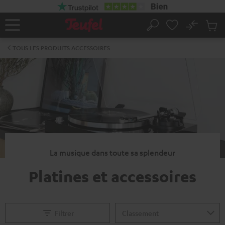
ERS LE
ONTENU
No
Sau
Page
Rechercher
Produi
d’accueil
du
TOUS LES PRODUITS ACCESSOIRES
panier
La musique dans toute sa splendeur
Platines et accessoires
Filtrer