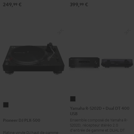
249,
€
399,
€
99
99
Yamaha
Pioneer
R-
Yamaha R-S202D + Dual DT 400
DJ
USB
S202D
PLX-
Pioneer DJ PLX-500
Ensemble composé de Yamaha R-
+
S202D, récepteur stéréo 2.0
500
Dual
d'entrée de gamme et DUAL DT
Platine vinyle DJ haut de gamme
Noir