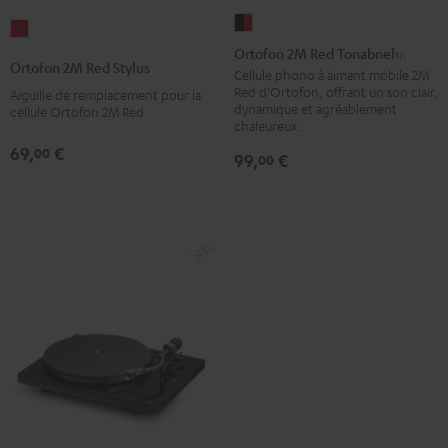
Ortofon
Ortofon
2M
Ortofon 2M Red Tonabnehmer
2M
Ortofon 2M Red Stylus
Red
Cellule phono à aimant mobile 2M
Red
Red d'Ortofon, offrant un son clair,
Aiguille de remplacement pour la
Tonabnehmer
Stylus
dynamique et agréablement
cellule Ortofon 2M Red
Noir
chaleureux.
Rouge
/
69,
€
00
99,
€
00
Rouge