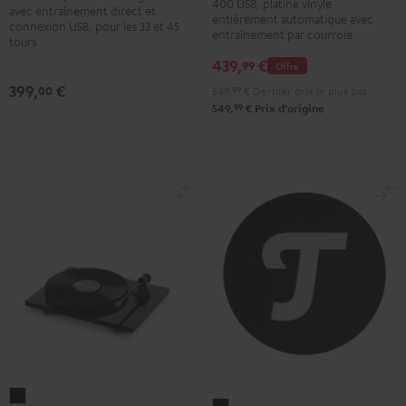
DT
400 USB, platine vinyle
avec entraînement direct et
entièrement automatique avec
400
connexion USB, pour les 33 et 45
entraînement par courroie
tours.
USB
439,
€
99
Offre
Noir
399,
€
00
549,
99
€
Dernier prix le plus bas
99
549,
€
Prix d'origine
Pro-