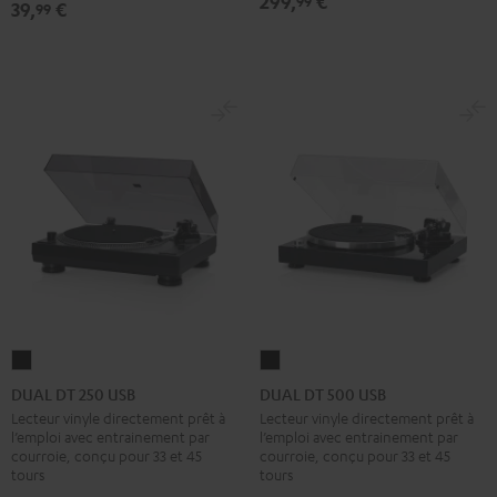
299,
€
99
39,
€
99
/
Or
DUAL
DUAL
DT
DT
DUAL DT 250 USB
DUAL DT 500 USB
250
500
Lecteur vinyle directement prêt à
Lecteur vinyle directement prêt à
l’emploi avec entrainement par
l’emploi avec entrainement par
USB
USB
courroie, conçu pour 33 et 45
courroie, conçu pour 33 et 45
Noir
Noir
tours
tours