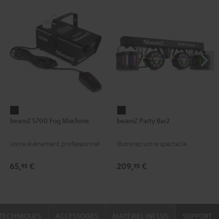
beamZ
beamZ
beamZ S700 Fog Machine
beamZ Party Bar2
S700
Party
Fog
Bar2
Votre évènement professionnel
Illuminez votre spectacle
Machine
Noir
Noir
65,
€
209,
€
95
95
TECHNIQUES
ACCESSOIRES
MATÉRIEL INCLUS
SUPPORT