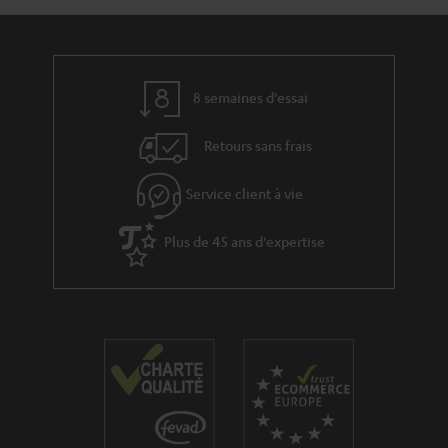
t
t
s
i
à
v
l
e
’
8 semaines d'essai
s
e
Retours sans frais
à
x
l
p
Service client à vie
a
é
g
Plus de 45 ans d'expertise
d
a
i
r
t
a
i
n
o
t
n
i