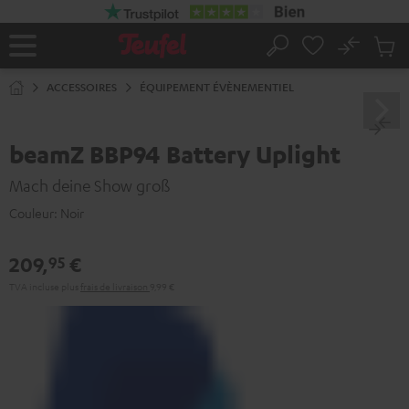
ERS LE
ONTENU
No
Sau
Page
Rechercher
Produi
d’accueil
du
ACCESSOIRES
ÉQUIPEMENT ÉVÈNEMENTIEL
panier
beamZ BBP94 Battery Uplight
Mach deine Show groß
Couleur:
Noir
209,
€
95
TVA incluse
plus
frais de livraison
9,99 €