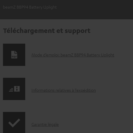
beamZ BBP94 Battery Uplight
Téléchargement et support
D
Mode d’emploi: beamZ BBP94 Battery Uplight
o
c
u
I
m
Informations relatives à l’expédition
n
e
f
n
o
t
I
Garantie légale
r
s