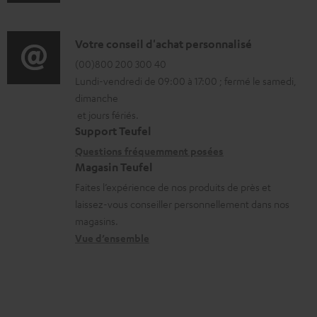
n
m
t
f
a
é
o
D
Votre conseil d'achat personnalisé
t
l
r
é
(00)800 200 300 40
i
é
Lundi-vendredi de 09:00 à 17:00 ; fermé le samedi,
m
t
o
c
dimanche
a
a
n
h
et jours fériés.
t
i
s
a
Support Teufel
i
l
r
Questions fréquemment posées
r
Magasin Teufel
o
s
e
g
Faites l’expérience de nos produits de près et
n
c
l
e
laissez-vous conseiller personnellement dans nos
s
o
a
a
magasins.
r
n
t
b
Vue d’ensemble
e
t
i
l
l
a
v
e
a
c
e
s