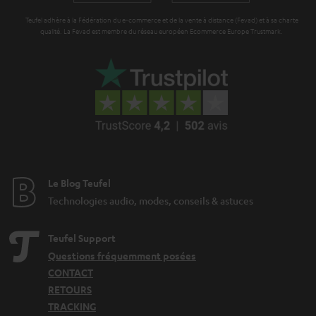
e
Teufel adhère à la Fédération du e-commerce et de la vente à distance (Fevad) et à sa charte
qualité. La Fevad est membre du réseau européen Ecommerce Europe Trustmark.
Le Blog Teufel
Technologies audio, modes, conseils & astuces
Teufel Support
Questions fréquemment posées
CONTACT
RETOURS
TRACKING