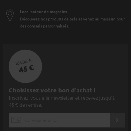
Localisateur de magasins
Découvrez nos produits de près et venez au magasin pour
des conseils personnalisés.
JUSQU'À -
45 €
I
Choisissez votre bon d'achat !
Inscrivez-vous à la newsletter et recevez jusqu'à
n
45 € de remise.
s
c
S'ABO
EMAIL
r
WIDGET