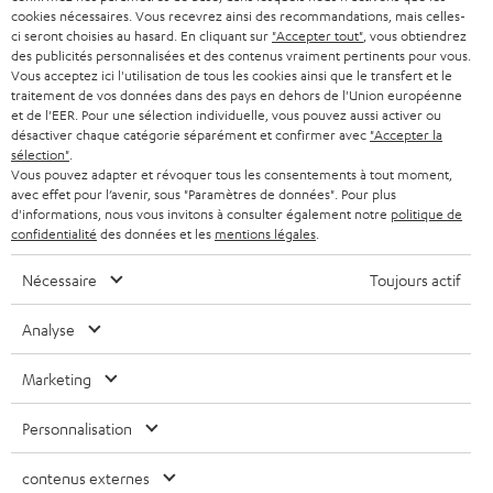
s
cookies nécessaires. Vous recevrez ainsi des recommandations, mais celles-
SUISSE
BLUETOOTH
BLOG
ci seront choisies au hasard. En cliquant sur
"Accepter tout"
, vous obtiendrez
l
des publicités personnalisées et des contenus vraiment pertinents pour vous.
CASQUES AUDIO
e
Vous acceptez ici l'utilisation de tous les cookies ainsi que le transfert et le
PAYS-BAS
NEWSLETTER
traitement de vos données dans des pays en dehors de l'Union européenne
t
CASQUES BLUETOOTH AUDIO
et de l'EER. Pour une sélection individuelle, vous pouvez aussi activer ou
MAGASINS
désactiver chaque catégorie séparément et confirmer avec
"Accepter la
BELGIQUE
t
sélection"
.
SYSTEMES COMPLETS
e
AVANTAGES D’ACHAT
Vous pouvez adapter et révoquer tous les consentements à tout moment,
avec effet pour l’avenir, sous "Paramètres de données". Pour plus
FRANCE
r
ENCEINTES
d'informations, nous vous invitons à consulter également notre
politique de
L’HISTOIRE DE TEUFEL
confidentialité
des données et les
mentions légales
.
POLOGNE
ULTIMA
MANAGEMENT
Nécessaire
Toujours actif
ÉCOUTEURS INTRA-AURICULAIRES
ESPAGNE
DEVELOPPEMENT DURABLE
Analyse
Sous réserve de modifications techniques, de fautes de frappe et d’autres
FANSHOP
VALEURS
erreurs. Les accessoires figurant sur l’image ne font pas partie du contenu de
Marketing
ITALIE
livraison. D’éventuels frais d’élimination des batteries sont inclus dans le prix.
NOUVEAUTÉS
ACCESSIBILITÉ
Personnalisation
USA
©2026 Lautsprecher Teufel GmbH - Tous droits réservés.
contenus externes
Mentions légales
CGV
Politique de confidentialité