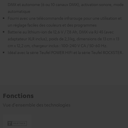
DMX et autonome (6 ou 10 canaux DMX), activation sonore, mode
automatique
Fourni avec une télécommande infrarouge pour une utilisation et
un réglage faciles des couleurs et des programmes
Batterie au lithium-ion de 12,6 V / 7,8 Ah, DMX via RJ 45 (avec
adaptateur XLR inclus), poids de 2,3 kg, dimensions de 13 cm x 13
cm x 12,2 cm, chargeur inclus : 100-240 V CA / 50-60 Hz.
Idéal avec la série Teufel POWER HIFI et la série Teufel ROCKSTER.
Fonctions
Vue d'ensemble des technologies