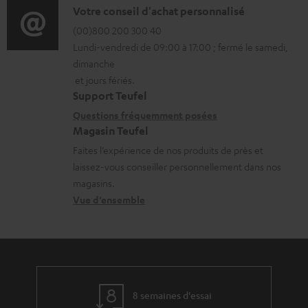
o
D
Votre conseil d'achat personnalisé
s
r
é
(00)800 200 300 40
t
Lundi-vendredi de 09:00 à 17:00 ; fermé le samedi,
m
t
é
dimanche
a
a
l
et jours fériés.
t
i
Support Teufel
é
i
l
Questions fréquemment posées
c
Magasin Teufel
o
s
h
Faites l’expérience de nos produits de près et
n
c
a
laissez-vous conseiller personnellement dans nos
s
o
r
magasins.
r
n
Vue d’ensemble
g
e
t
e
l
a
a
a
c
b
t
t
l
8 semaines d'essai
i