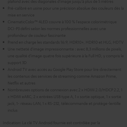
plafond avec des diagonales d'image jusqu'à plus de 5 mètres
Pré-calibré en usine pour une précision absolue des couleurs dès la
mise en service
CinematicColor™ 4LED couvre à 100 % l'espace colorimétrique
DCI-P3 défini selon les normes professionnelles avec une
profondeur de couleur fascinante
Prend en charge les standards 16:9, HDR10+, HDR10 et HLG, HDTV
Une netteté d'image impressionnante : avec 8,3 millions de pixels,
une qualité d'image quatre fois supérieure à la Full HD, y compris le
support 3D
Android TV avec accès au Google Play Store pour lire directement
les contenus des services de streaming comme Amazon Prime,
Netflix et autres
Nombreuses options de connexion avec 2 x HDMI 2.0/HDCP 2.2, 1
x HDMI eARC, 2 x entrées USB type A, 1 x sortie optique, 1 x sortie
jack, 1- réseau LAN, 1 x RS-232, télécommande et protège-lentille
inclus
Indication: La clé TV Android fournie est contrôlée par la