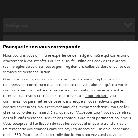
-
v
o
Catégories
u
HOME CINEMA
s
Société
Pour que le son vous corresponde
à
SYSTEMES COMPLETS HOME CINEMA
Nous voulons vous offrir une expérience de navigation sûre qui correspond
SUPPORT
l
Boutiques en ligne Teufel
exactement à vos intérêts. Pour cela, Teufel utilise des cookies et d'autres
BARRES DE SON
technologies de suivi sur ces pages – également celles de tiers et utilise des
a
CARRIÈRE
services de personnalisation.
ALLEMAGNE
n
Grâce aux cookies, nous et d'autres partenaires marketing traitons des
STEREO
PRESSE
données vous concernant et apprenons ce que vous aimez - grâce à votre
e
AUTRICHE
comportement sur notre site web et aux informations concernant votre
SMART HOME
w
terminal. C'est vous qui décidez : en cliquant sur
"Tout refuser"
, vous
B2B
confirmez nos paramètres de base, dans lesquels nous n'activons que les
s
cookies nécessaires. Vous recevrez ainsi des recommandations, mais celles-
SUISSE
BLUETOOTH
BLOG
ci seront choisies au hasard. En cliquant sur
"Accepter tout"
, vous obtiendrez
l
des publicités personnalisées et des contenus vraiment pertinents pour vous.
CASQUES AUDIO
e
Vous acceptez ici l'utilisation de tous les cookies ainsi que le transfert et le
PAYS-BAS
NEWSLETTER
traitement de vos données dans des pays en dehors de l'Union européenne
t
CASQUES BLUETOOTH AUDIO
et de l'EER. Pour une sélection individuelle, vous pouvez aussi activer ou
MAGASINS