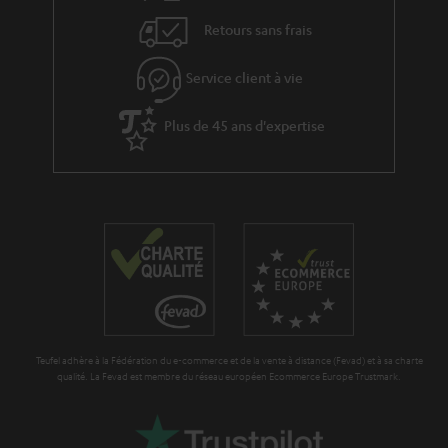
e
v
s
Retours sans frais
e
s
Service client à vie
à
Plus de 45 ans d'expertise
l
a
g
a
r
a
n
t
Teufel adhère à la Fédération du e-commerce et de la vente à distance (Fevad) et à sa charte
i
qualité. La Fevad est membre du réseau européen Ecommerce Europe Trustmark.
e