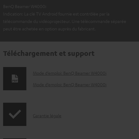
BenQ Beamer W4000i
Indication: La clé TV Android fournie est contrôlée par la
télécommande du vidéoprojecteur. Une télécommande séparée
peut être achetée en option auprès du fabricant.
Téléchargement et support
D
Mode d’emploi: BenQ Beamer W4000i
o
Mode d’emploi: BenQ Beamer W4000i
c
u
m
I
Garantie légale
e
n
n
f
t