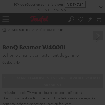
ERS LE
50% de réduction sur la livraison
VKF-72F
ONTENU
06
D
:
19
H
:
17
M
:
26
S
No
Sau
Page
Rechercher
Produi
d’accueil
du
ACCESSOIRES
VIDÉOPROJECTEURS
panier
BenQ Beamer W4000i
Le home cinéma connecté haut de gamme
Couleur:
Noir
CETTE MARCHANDISE N’EST PAS LIVRABLE POUR LE
MOMENT
Indication: La clé TV Android fournie est contrôlée par la
télécommande du vidéoprojecteur. Une télécommande séparée
peut être achetée en option auprès du fabricant.