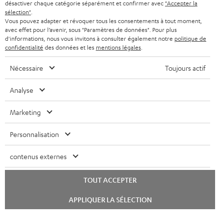
désactiver chaque catégorie séparément et confirmer avec
"Accepter la
BELGIQUE
t
sélection"
.
SYSTEMES COMPLETS
e
AVANTAGES D’ACHAT
Vous pouvez adapter et révoquer tous les consentements à tout moment,
avec effet pour l’avenir, sous "Paramètres de données". Pour plus
FRANCE
r
ENCEINTES
d'informations, nous vous invitons à consulter également notre
politique de
L’HISTOIRE DE TEUFEL
confidentialité
des données et les
mentions légales
.
POLOGNE
ULTIMA
MANAGEMENT
Nécessaire
Toujours actif
ÉCOUTEURS INTRA-AURICULAIRES
ESPAGNE
DEVELOPPEMENT DURABLE
Analyse
Sous réserve de modifications techniques, de fautes de frappe et d’autres
FANSHOP
VALEURS
erreurs. Les accessoires figurant sur l’image ne font pas partie du contenu de
Marketing
ITALIE
livraison. D’éventuels frais d’élimination des batteries sont inclus dans le prix.
NOUVEAUTÉS
ACCESSIBILITÉ
Personnalisation
USA
©2026 Lautsprecher Teufel GmbH - Tous droits réservés.
contenus externes
Mentions légales
CGV
Politique de confidentialité
AUTRES PAYS
Paramètres de confidentialité
EU Data Act
renoncer au contrat ici
TOUT ACCEPTER
Lancer
APPLIQUER LA SÉLECTION
le
chat