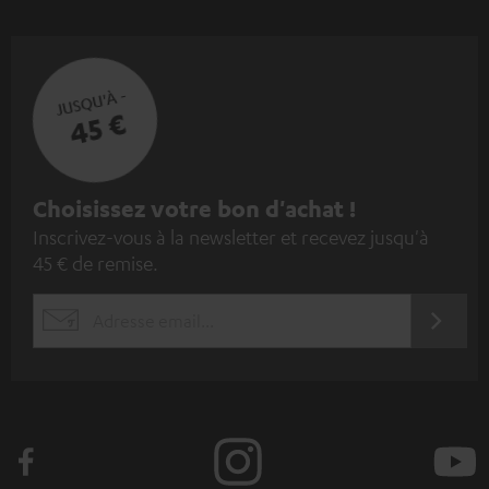
JUSQU'À -
45 €
I
Choisissez votre bon d'achat !
Inscrivez-vous à la newsletter et recevez jusqu'à
n
45 € de remise.
s
c
S'ABO
EMAIL
r
WIDGET
i
v
e
z