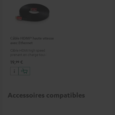
Câble HDMI® haute vitesse
avec Ethernet
Câble HDMI high speed
prenant en charge tous les
formats 2.0 comme 4K
19,
€
99
50/60p et 4K 3D
Accessoires compatibles