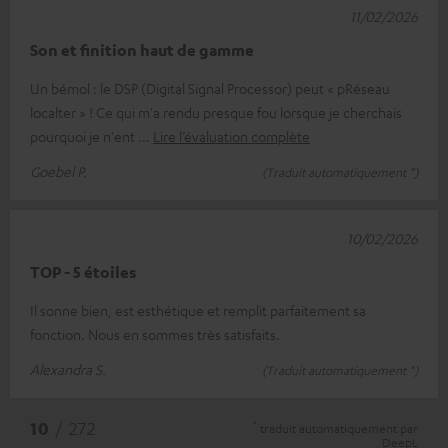
11/02/2026
Son et finition haut de gamme
Un bémol : le DSP (Digital Signal Processor) peut « pRéseau
localter » ! Ce qui m'a rendu presque fou lorsque je cherchais
pourquoi je n'ent
Lire l’évaluation complète
Goebel P.
(Traduit automatiquement *)
10/02/2026
TOP - 5 étoiles
Il sonne bien, est esthétique et remplit parfaitement sa
fonction. Nous en sommes très satisfaits.
Alexandra S.
(Traduit automatiquement *)
*
10
/ 272
traduit automatiquement par
DeepL