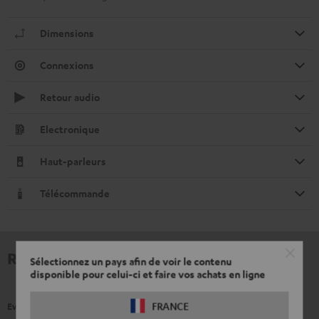
Dimensions
Connexions
Retour audio
Electronique
Haut-parleurs
Télécommande
Revues et tests
Sélectionnez un pays afin de voir le contenu
disponible pour celui-ci et faire vos achats en ligne
FRANCE
Evaluations de nos client(e)s pour ce produit.