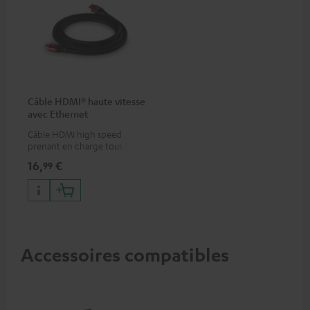
Câble HDMI® haute vitesse
avec Ethernet
Câble HDMI high speed
prenant en charge tous les
formats 2.0 comme 4K
16,
€
99
50/60p et 4K 3D
Accessoires compatibles