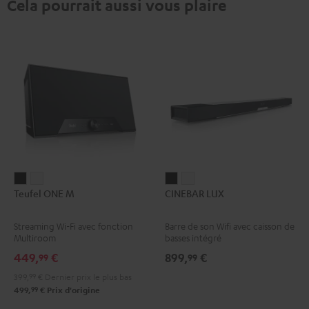
Cela pourrait aussi vous plaire
Teufel
Teufel
CINEBAR
CINEBAR
Teufel ONE M
CINEBAR LUX
ONE
ONE
LUX
LUX
M
M
Noir
Blanc
Streaming Wi-Fi avec fonction
Barre de son Wifi avec caisson de
Noir
Blanc
Multiroom
basses intégré
449,
€
899,
€
99
99
399,
99
€
Dernier prix le plus bas
99
499,
€
Prix d'origine