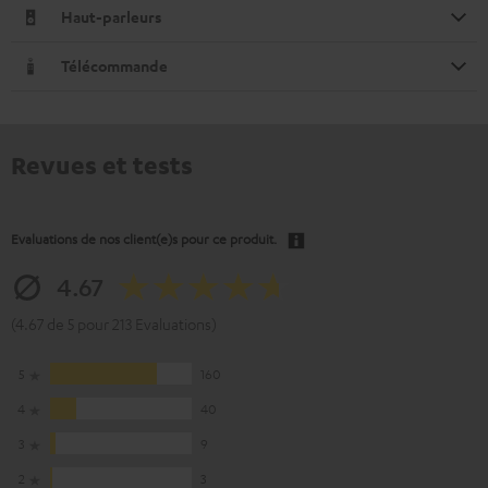
Haut-parleurs
Télécommande
Revues et tests
Evaluations de nos client(e)s pour ce produit.
4.67
(4.67 de 5 pour 213 Evaluations)
5
160
4
40
3
9
2
3