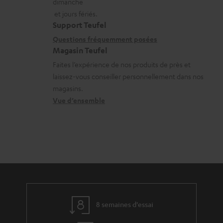
dimanche
a
a
l
et jours fériés.
t
i
Support Teufel
é
i
l
Questions fréquemment posées
c
Magasin Teufel
o
s
h
Faites l’expérience de nos produits de près et
n
c
a
laissez-vous conseiller personnellement dans nos
s
o
r
magasins.
r
n
Vue d’ensemble
g
e
t
e
l
a
a
a
c
b
t
t
l
i
e
v
s
e
8 semaines d'essai
s