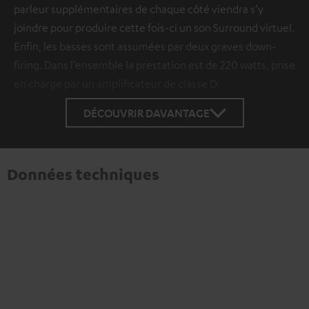
parleur supplémentaires de chaque côté viendra s’y
joindre pour produire cette fois-ci un son Surround virtuel.
Enfin, les basses sont assumées par deux graves down-
firing. Dans l’ensemble la prestation est de 220 watts, prise
en charge par un amplificateur de classe D.
DÉCOUVRIR DAVANTAGE
Données techniques