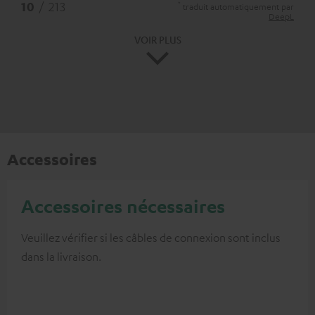
*
10
/ 213
traduit automatiquement par
DeepL
VOIR PLUS
Accessoires
Accessoires nécessaires
Veuillez vérifier si les câbles de connexion sont inclus
dans la livraison.