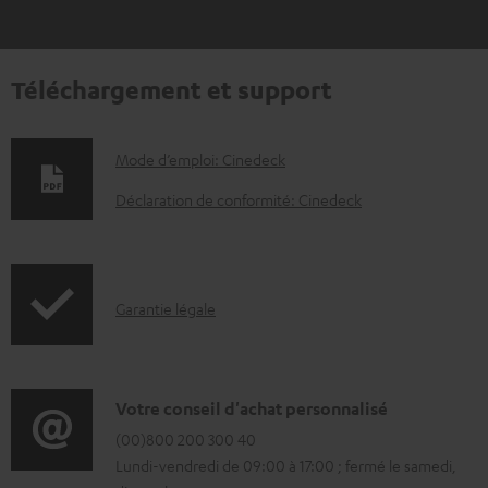
Téléchargement et support
D
Mode d’emploi: Cinedeck
o
Déclaration de conformité: Cinedeck
c
u
m
I
Garantie légale
e
n
n
f
t
o
D
Votre conseil d'achat personnalisé
s
r
é
(00)800 200 300 40
t
Lundi-vendredi de 09:00 à 17:00 ; fermé le samedi,
m
t
é