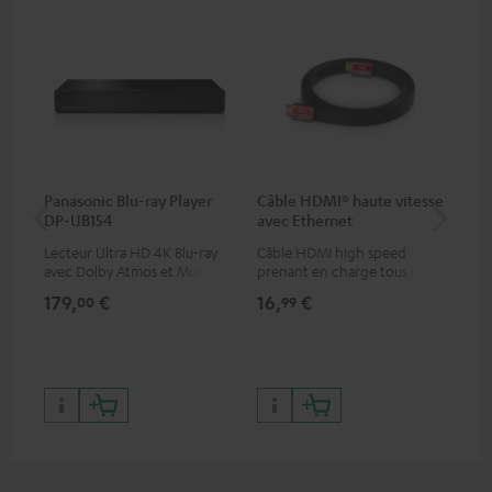
Panasonic Blu-ray Player
Câble HDMI® haute vitesse
Teu
DP-UB154
avec Ethernet
Lecteur Ultra HD 4K Blu-ray
Câble HDMI high speed
Lec
avec Dolby Atmos et Multi
prenant en charge tous les
et 
HDR, inclus HDR10+ pour une
formats 2.0 comme 4K
con
179,
€
16,
€
24
00
99
qualité d’image incroyable et
50/60p et 4K 3D
N/A
des couleurs contrastées
199,
299