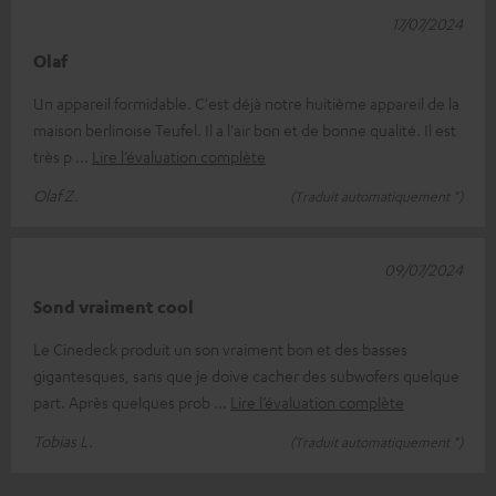
17/07/2024
Olaf
Un appareil formidable. C'est déjà notre huitième appareil de la
maison berlinoise Teufel. Il a l'air bon et de bonne qualité. Il est
très p
Lire l’évaluation complète
Olaf Z.
(Traduit automatiquement *)
09/07/2024
Sond vraiment cool
Le Cinedeck produit un son vraiment bon et des basses
gigantesques, sans que je doive cacher des subwofers quelque
part. Après quelques prob
Lire l’évaluation complète
Tobias L.
(Traduit automatiquement *)