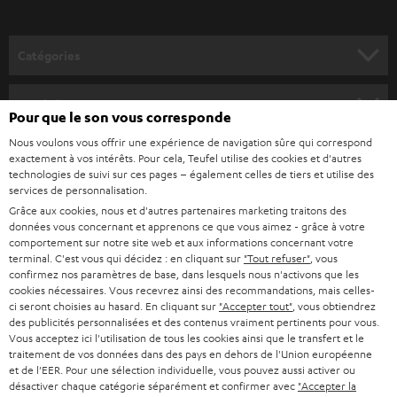
v
o
Catégories
u
HOME CINEMA
s
Société
Pour que le son vous corresponde
à
SYSTEMES COMPLETS HOME CINEMA
Nous voulons vous offrir une expérience de navigation sûre qui correspond
SUPPORT
l
Boutiques en ligne Teufel
exactement à vos intérêts. Pour cela, Teufel utilise des cookies et d'autres
BARRES DE SON
technologies de suivi sur ces pages – également celles de tiers et utilise des
a
CARRIÈRE
services de personnalisation.
ALLEMAGNE
n
Grâce aux cookies, nous et d'autres partenaires marketing traitons des
STEREO
PRESSE
données vous concernant et apprenons ce que vous aimez - grâce à votre
e
AUTRICHE
comportement sur notre site web et aux informations concernant votre
SMART HOME
w
terminal. C'est vous qui décidez : en cliquant sur
"Tout refuser"
, vous
B2B
confirmez nos paramètres de base, dans lesquels nous n'activons que les
s
cookies nécessaires. Vous recevrez ainsi des recommandations, mais celles-
SUISSE
BLUETOOTH
BLOG
ci seront choisies au hasard. En cliquant sur
"Accepter tout"
, vous obtiendrez
l
des publicités personnalisées et des contenus vraiment pertinents pour vous.
CASQUES AUDIO
e
Vous acceptez ici l'utilisation de tous les cookies ainsi que le transfert et le
PAYS-BAS
NEWSLETTER
traitement de vos données dans des pays en dehors de l'Union européenne
t
CASQUES BLUETOOTH AUDIO
et de l'EER. Pour une sélection individuelle, vous pouvez aussi activer ou
MAGASINS
désactiver chaque catégorie séparément et confirmer avec
"Accepter la
BELGIQUE
t