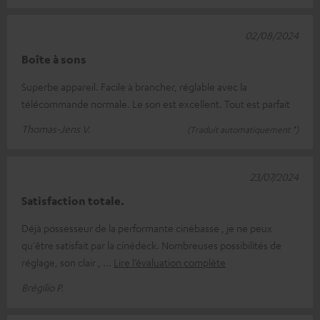
02/08/2024
Boîte à sons
Superbe appareil. Facile à brancher, réglable avec la
télécommande normale. Le son est excellent. Tout est parfait
Thomas-Jens V.
(Traduit automatiquement *)
23/07/2024
Satisfaction totale.
Déjà possesseur de la performante cinébasse , je ne peux
qu'être satisfait par la cinédeck. Nombreuses possibilités de
réglage, son clair ,
Lire l’évaluation complète
Brégilio P.