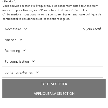
sélection"
.
SYSTEMES COMPLETS
e
AVANTAGES D’ACHAT
Vous pouvez adapter et révoquer tous les consentements à tout moment,
avec effet pour l’avenir, sous "Paramètres de données". Pour plus
FRANCE
r
ENCEINTES
d'informations, nous vous invitons à consulter également notre
politique de
L’HISTOIRE DE TEUFEL
confidentialité
des données et les
mentions légales
.
POLOGNE
ULTIMA
MANAGEMENT
Nécessaire
Toujours actif
ÉCOUTEURS INTRA-AURICULAIRES
ESPAGNE
DEVELOPPEMENT DURABLE
Analyse
Sous réserve de modifications techniques, de fautes de frappe et d’autres
FANSHOP
VALEURS
erreurs. Les accessoires figurant sur l’image ne font pas partie du contenu de
Marketing
ITALIE
livraison. D’éventuels frais d’élimination des batteries sont inclus dans le prix.
NOUVEAUTÉS
ACCESSIBILITÉ
Personnalisation
USA
©2026 Lautsprecher Teufel GmbH - Tous droits réservés.
contenus externes
Mentions légales
CGV
Politique de confidentialité
AUTRES PAYS
Paramètres de confidentialité
EU Data Act
renoncer au contrat ici
TOUT ACCEPTER
Lancer
APPLIQUER LA SÉLECTION
le
chat