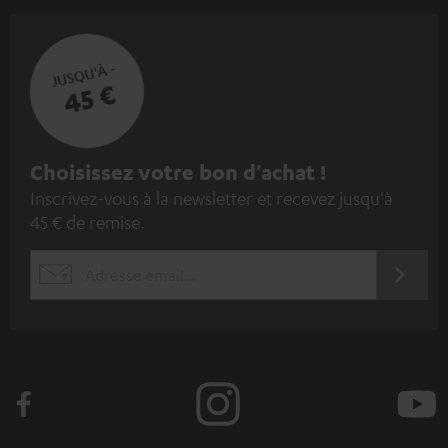
JUSQU'À -
45 €
I
Choisissez votre bon d'achat !
Inscrivez-vous à la newsletter et recevez jusqu'à
n
45 € de remise.
s
c
S'ABO
EMAIL
r
WIDGET
i
v
e
z
-