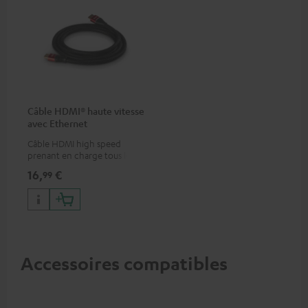
Câble HDMI® haute vitesse
avec Ethernet
Câble HDMI high speed
prenant en charge tous les
formats 2.0 comme 4K
16,
€
99
50/60p et 4K 3D
Accessoires compatibles