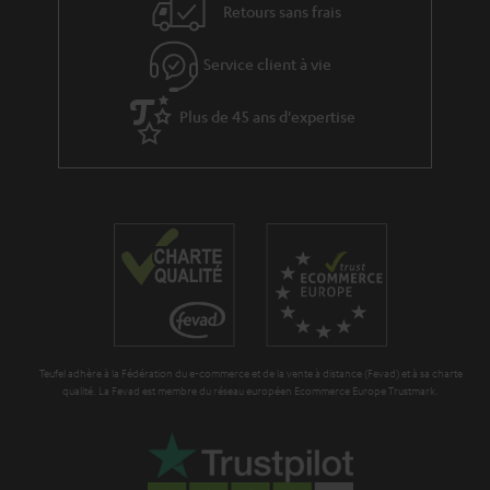
Retours sans frais
à
l
Service client à vie
a
g
Plus de 45 ans d'expertise
a
r
a
n
t
i
e
Teufel adhère à la Fédération du e-commerce et de la vente à distance (Fevad) et à sa charte
qualité. La Fevad est membre du réseau européen Ecommerce Europe Trustmark.