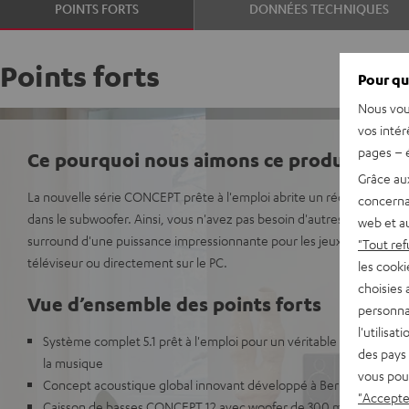
POINTS FORTS
DONNÉES TECHNIQUES
Points forts
Pour qu
Nous vou
vos intér
pages – é
Ce pourquoi nous aimons ce produit
Grâce au
La nouvelle série CONCEPT prête à l'emploi abrite un récepteur AV
concerna
dans le subwoofer. Ainsi, vous n'avez pas besoin d'autres composants
web et au
surround d'une puissance impressionnante pour les jeux, le son des fi
"Tout ref
téléviseur ou directement sur le PC.
les cooki
choisies 
Vue d’ensemble des points forts
personna
l'utilisa
Système complet 5.1 prêt à l'emploi pour un véritable son surround
des pays 
la musique
vous pou
Concept acoustique global innovant développé à Berlin pour local
"Accepter
Caisson de basses CONCEPT 12 avec woofer de 300 mm pour de