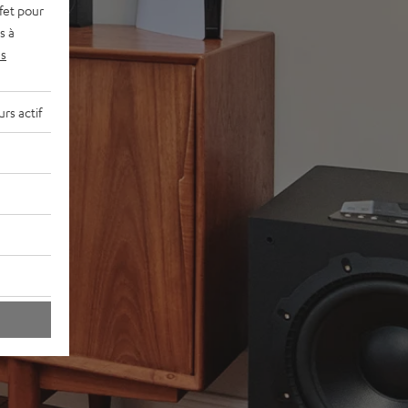
fet pour
s à
s
rs actif