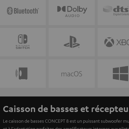
Caisson de basses et récepte
Le caisson de basses CONCEPT 8 est un puissant subwoofer multi
et à l'adaptation parfaites des amplificateurs internes aux pil