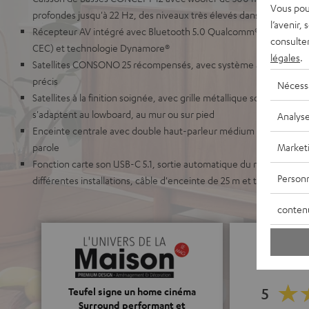
Vous pou
profondes jusqu'à 22 Hz, des niveaux très élevés dans des pièces 
l’avenir,
Récepteur AV intégré avec Bluetooth 5.0 Qualcomm® aptX™ et A
consulte
CEC) et technologie Dynamore®
légales
.
Satellites CONSONO 25 récompensés, avec système à 2 voies po
précis
Nécess
Satellites à la finition soignée, avec grille métallique solide et a
s'adaptent au lowboard, au mur ou sur pied
Analys
Enceinte centrale avec double haut-parleur médium pour une très b
Market
parole
Fonction carte son USB-C 5.1, sortie automatique du mode veille,
Personn
différentes installations, câble d'enceinte de 25 m et télécomman
conten
5
Teufel signe un home cinéma
Surround performant et