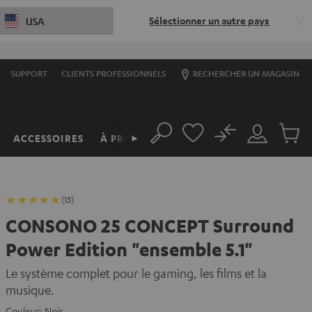
Sélectionner un autre pays
USA
SUPPORT
CLIENTS PROFESSIONNELS
RECHERCHER UN MAGASIN
No
ACCESSOIRES
À PROPOS
►
Rechercher
Mon
Produit
compte
du
panier
(13)
CONSONO 25 CONCEPT Surround
Power Edition "ensemble 5.1"
Le système complet pour le gaming, les films et la
musique.
Couleur:
Noir