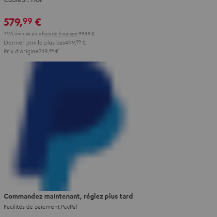
579,
€
99
TVA incluse
plus
frais de livraison
99,99 €
Dernier prix le plus bas
499,
99
€
Prix d'origine
749,
99
€
Commandez maintenant, réglez plus tard
Facilités de paiement PayPal