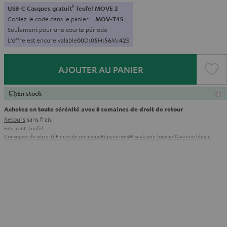
1
USB-C Casques gratuit
Teufel MOVE 2
Copiez le code dans le panier.
MOV-T4S
Seulement pour une courte période
L’offre est encore valable
0
0
D
:
0
5
H
:
5
6
M
:
4
0
S
AJOUTER AU PANIER
En stock
Achetez en toute sérénité avec 8 semaines de droit de retour
Retours
sans frais
Fabricant:
Teufel
Consignes de sécurité
Pièces de rechange
Réparations
Mises à jour logiciel
Garantie légale