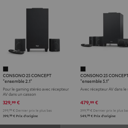
CONSONO
CONSONO
CONSONO 25 CONCEPT
CONSONO 25 CONCEPT
25
25
"ensemble 2.1"
"ensemble 5.1"
CONCEPT
CONCEPT
Pour le gaming stéréo avec récepteur
Avec récepteur AV dans le
"ensemble
Surround
AV dans un caisson
2.1"
"ensemble
329,
€
479,
€
99
99
Noir
5.1"
299,
99
€
Dernier prix le plus bas
399,
99
€
Dernier prix le plus ba
Noir
99
99
399,
€
Prix d'origine
549,
€
Prix d'origine