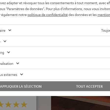
vez adapter et révoquer tous les consentements à tout moment, avec ef
jusqu'à 35 m²
 sous "Paramètres de données". Pour plus d'informations, nous vous inviton
AC ainsi que HDMI (ARC,
r également notre
politique de confidentialité
des données et les
mention
ur un son remarquablement
aire
Toujou
nneau chromé élégant,
e
onne intelligibilité de la
ing
 réglages du son pour
alisation
de inclus
us externes
APPLIQUER LA SÉLECTION
TOUT ACCEPTER