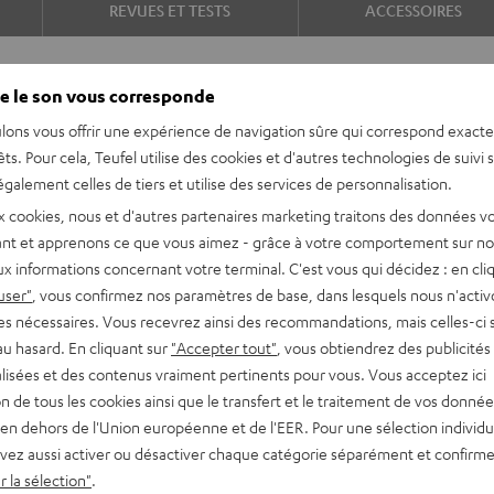
REVUES ET TESTS
ACCESSOIRES
e le son vous corresponde
lons vous offrir une expérience de navigation sûre qui correspond exact
êts. Pour cela, Teufel utilise des cookies et d'autres technologies de suivi 
galement celles de tiers et utilise des services de personnalisation.
x cookies, nous et d'autres partenaires marketing traitons des données v
 adapté de manière optimale
nt et apprenons ce que vous aimez - grâce à votre comportement sur not
 et profitez d'un son
x informations concernant votre terminal. C'est vous qui décidez : en cli
lms et la musique : sur le
user"
, vous confirmez nos paramètres de base, dans lesquels nous n'acti
es nécessaires. Vous recevrez ainsi des recommandations, mais celles-ci 
au hasard. En cliquant sur
"Accepter tout"
, vous obtiendrez des publicités
lisées et des contenus vraiment pertinents pour vous. Vous acceptez ici
tion de tous les cookies ainsi que le transfert et le traitement de vos donné
 pour le gaming, les films et
en dehors de l'Union européenne et de l'EER. Pour une sélection individu
vez aussi activer ou désactiver chaque catégorie séparément et confirme
iser au mieux vos adversaires
 la sélection"
.
s basses extrêmement