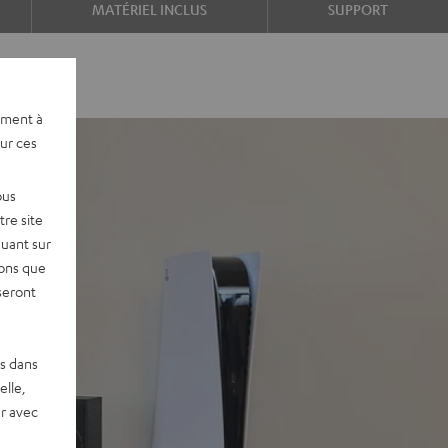
MATÉRIEL INCLUS
SUPPORT
ement à
sur ces
ous
re site
quant sur
vons que
seront
es dans
elle,
r avec