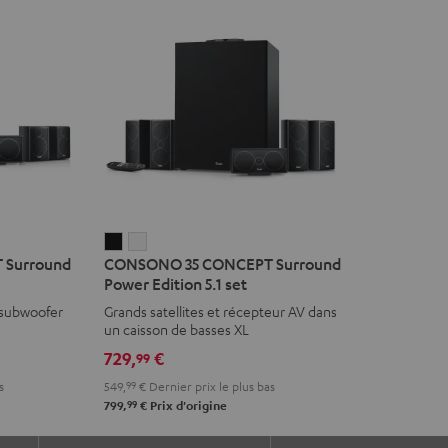
CONSONO
CONSONO
 Surround
CONSONO 35 CONCEPT Surround
35
35
Power Edition 5.1 set
CONCEPT
CONCEPT
 subwoofer
Grands satellites et récepteur AV dans
Surround
Surround
un caisson de basses XL
Power
Power
729,
€
99
Edition
Edition
s
549,
99
€
Dernier prix le plus bas
5.1
5.1
99
799,
€
Prix d'origine
set
set
Noir
Blanc