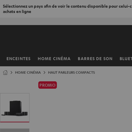
Sélectionnez un pays afin de voir le contenu disponible pour celui-ci
achats en ligne
ERS LE
ONTENU
ENCEINTES
HOME CINÉMA
BARRES DE SON
BLUE
Page
d’accueil
HOME CINÉMA
HAUT PARLEURS COMPACTS
PROMO