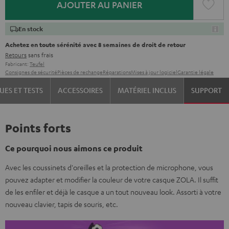
AJOUTER AU PANIER
En stock
Achetez en toute sérénité avec 8 semaines de droit de retour
Retours
sans frais
Fabricant:
Teufel
Consignes de sécurité
Pièces de rechange
Réparations
Mises à jour logiciel
Garantie légale
UES ET TESTS
ACCESSOIRES
MATÉRIEL INCLUS
SUPPORT
Points forts
Ce pourquoi nous aimons ce produit
Avec les coussinets d'oreilles et la protection de microphone, vous
pouvez adapter et modifier la couleur de votre casque ZOLA. Il suffit
de les enfiler et déjà le casque a un tout nouveau look. Assorti à votre
nouveau clavier, tapis de souris, etc.