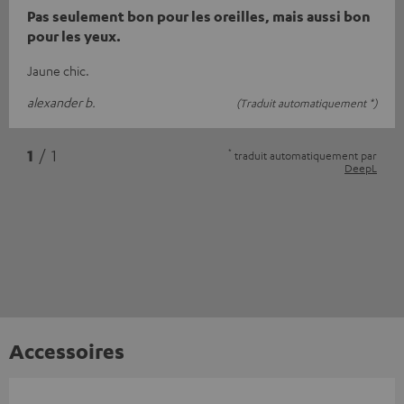
Pas seulement bon pour les oreilles, mais aussi bon
pour les yeux.
Jaune chic.
alexander b.
(Traduit automatiquement *)
*
1
/ 1
traduit automatiquement par
DeepL
Accessoires