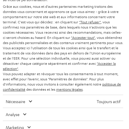
ALLEMAGNE
n
Grâce aux cookies, nous et d'autres partenaires marketing traitons des
STEREO
PRESSE
données vous concernant et apprenons ce que vous aimez - grâce à votre
e
AUTRICHE
comportement sur notre site web et aux informations concernant votre
SMART HOME
w
terminal. C'est vous qui décidez : en cliquant sur
"Tout refuser"
, vous
B2B
confirmez nos paramètres de base, dans lesquels nous n'activons que les
s
SUISSE
BLUETOOTH
cookies nécessaires. Vous recevrez ainsi des recommandations, mais celles-
BLOG
ci seront choisies au hasard. En cliquant sur
"Accepter tout"
, vous obtiendrez
l
des publicités personnalisées et des contenus vraiment pertinents pour vous.
CASQUES AUDIO
e
Vous acceptez ici l'utilisation de tous les cookies ainsi que le transfert et le
PAYS-BAS
NEWSLETTER
traitement de vos données dans des pays en dehors de l'Union européenne
t
CASQUES BLUETOOTH AUDIO
et de l'EER. Pour une sélection individuelle, vous pouvez aussi activer ou
MAGASINS
désactiver chaque catégorie séparément et confirmer avec
"Accepter la
BELGIQUE
t
sélection"
.
SYSTEMES COMPLETS
e
AVANTAGES D’ACHAT
Vous pouvez adapter et révoquer tous les consentements à tout moment,
avec effet pour l’avenir, sous "Paramètres de données". Pour plus
FRANCE
r
ENCEINTES
d'informations, nous vous invitons à consulter également notre
politique de
L’HISTOIRE DE TEUFEL
confidentialité
des données et les
mentions légales
.
POLOGNE
ULTIMA
MANAGEMENT
Nécessaire
Toujours actif
ÉCOUTEURS INTRA-AURICULAIRES
ESPAGNE
DEVELOPPEMENT DURABLE
Analyse
Sous réserve de modifications techniques, de fautes de frappe et d’autres
FANSHOP
VALEURS
erreurs. Les accessoires figurant sur l’image ne font pas partie du contenu de
Marketing
ITALIE