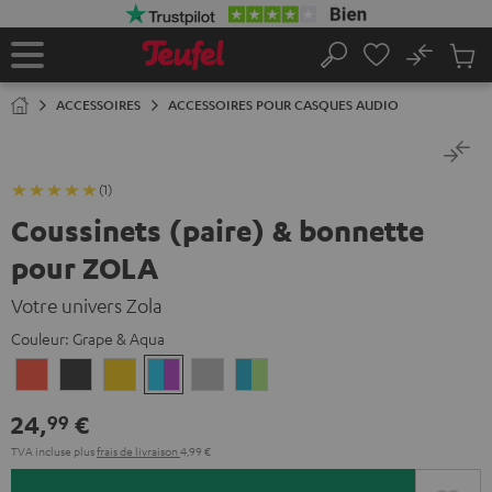
ERS LE
ONTENU
No
Sau
Page
Rechercher
Produi
d’accueil
du
ACCESSOIRES
ACCESSOIRES POUR CASQUES AUDIO
panier
(1)
Coussinets (paire) & bonnette
pour ZOLA
Votre univers Zola
Couleur:
Grape & Aqua
Coral
Dark
Miel
Grape
Light
Teal
Red
Gray
&
Gray
&
24,
€
99
Aqua
Lime
TVA incluse
plus
frais de livraison
4,99 €