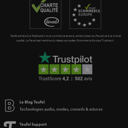
r
t
a
i
n
o
t
n
Teufel adhère à la Fédération du e-commerce et de la vente à distance (Fevad) et à sa charte
i
qualité. La Fevad est membre du réseau européen Ecommerce Europe Trustmark.
e
Le Blog Teufel
Technologies audio, modes, conseils & astuces
Teufel Support