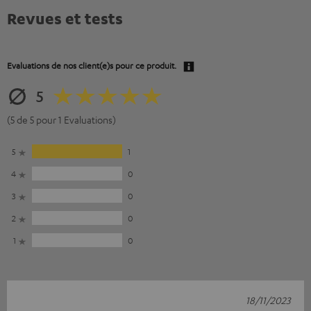
Revues et tests
Evaluations de nos client(e)s pour ce produit.
5
(5 de 5 pour 1 Evaluations)
5
1
4
0
3
0
2
0
1
0
18/11/2023