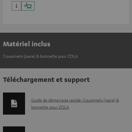
Matériel inclus
Coussinets (paire) & bonnette pour ZOLA
Téléchargement et support
D
Guide de démarrage rapide: Coussinets (paire) &
bonnette pour ZOLA
o
c
u