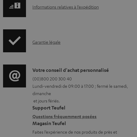
m
I
Informations relatives à l’expédition
e
n
n
f
t
o
s
I
Garantie légale
r
t
n
m
é
f
a
l
o
D
Votre conseil d'achat personnalisé
t
é
r
é
(00)800 200 300 40
i
c
Lundi-vendredi de 09:00 à 17:00 ; fermé le samedi,
m
t
o
dimanche
h
a
a
n
et jours fériés.
a
t
i
s
Support Teufel
r
i
l
r
Questions fréquemment posées
g
Magasin Teufel
o
s
e
e
Faites l’expérience de nos produits de près et
n
c
l