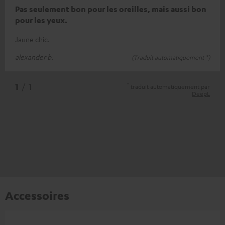
Pas seulement bon pour les oreilles, mais aussi bon
pour les yeux.
Jaune chic.
alexander b.
(Traduit automatiquement *)
*
1
/ 1
traduit automatiquement par
DeepL
Accessoires