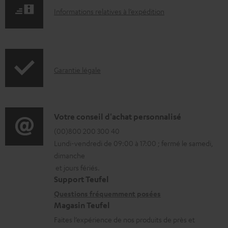
m
I
Informations relatives à l’expédition
e
n
n
f
t
o
s
I
Garantie légale
r
t
n
m
é
f
a
l
o
D
Votre conseil d'achat personnalisé
t
é
r
é
(00)800 200 300 40
i
c
Lundi-vendredi de 09:00 à 17:00 ; fermé le samedi,
m
t
o
dimanche
h
a
a
n
et jours fériés.
a
t
i
s
Support Teufel
r
i
l
r
Questions fréquemment posées
g
Magasin Teufel
o
s
e
e
Faites l’expérience de nos produits de près et
n
c
l