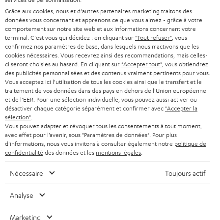
ALLEMAGNE
n
Grâce aux cookies, nous et d'autres partenaires marketing traitons des
STEREO
PRESSE
données vous concernant et apprenons ce que vous aimez - grâce à votre
e
AUTRICHE
comportement sur notre site web et aux informations concernant votre
SMART HOME
w
terminal. C'est vous qui décidez : en cliquant sur
"Tout refuser"
, vous
B2B
confirmez nos paramètres de base, dans lesquels nous n'activons que les
s
SUISSE
BLUETOOTH
cookies nécessaires. Vous recevrez ainsi des recommandations, mais celles-
BLOG
ci seront choisies au hasard. En cliquant sur
"Accepter tout"
, vous obtiendrez
l
des publicités personnalisées et des contenus vraiment pertinents pour vous.
CASQUES AUDIO
e
Vous acceptez ici l'utilisation de tous les cookies ainsi que le transfert et le
PAYS-BAS
NEWSLETTER
traitement de vos données dans des pays en dehors de l'Union européenne
t
CASQUES BLUETOOTH AUDIO
et de l'EER. Pour une sélection individuelle, vous pouvez aussi activer ou
MAGASINS
désactiver chaque catégorie séparément et confirmer avec
"Accepter la
BELGIQUE
t
sélection"
.
SYSTEMES COMPLETS
e
AVANTAGES D’ACHAT
Vous pouvez adapter et révoquer tous les consentements à tout moment,
avec effet pour l’avenir, sous "Paramètres de données". Pour plus
FRANCE
r
ENCEINTES
d'informations, nous vous invitons à consulter également notre
politique de
L’HISTOIRE DE TEUFEL
confidentialité
des données et les
mentions légales
.
POLOGNE
ULTIMA
MANAGEMENT
Nécessaire
Toujours actif
ÉCOUTEURS INTRA-AURICULAIRES
ESPAGNE
DEVELOPPEMENT DURABLE
Analyse
Sous réserve de modifications techniques, de fautes de frappe et d’autres
FANSHOP
VALEURS
erreurs. Les accessoires figurant sur l’image ne font pas partie du contenu de
Marketing
ITALIE