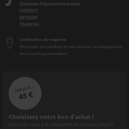
Questions fréquemment posées
CONTACT
RETOURS
TRACKING
Localisateur de magasins
Découvrez nos produits de près et venez au magasin pour
des conseils personnalisés.
JUSQU'À -
45 €
I
Choisissez votre bon d'achat !
Inscrivez-vous à la newsletter et recevez jusqu'à
n