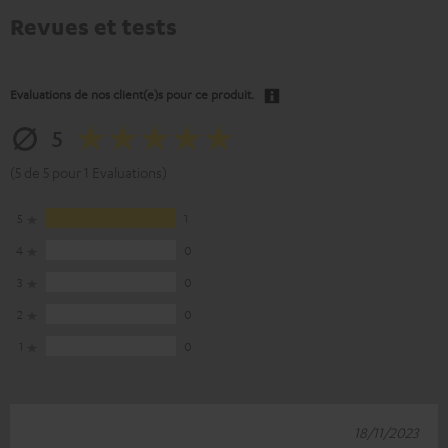
Revues et tests
Evaluations de nos client(e)s pour ce produit.
5
(5 de 5 pour 1 Evaluations)
5
1
4
0
3
0
2
0
1
0
18/11/2023