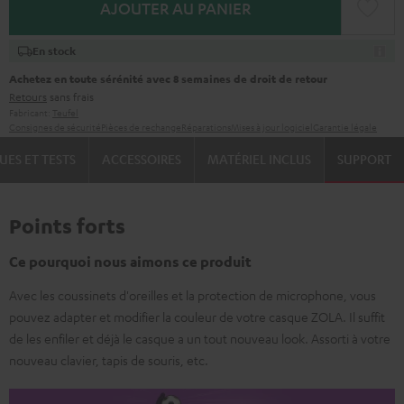
AJOUTER AU PANIER
En stock
Achetez en toute sérénité avec 8 semaines de droit de retour
Retours
sans frais
Fabricant:
Teufel
Consignes de sécurité
Pièces de rechange
Réparations
Mises à jour logiciel
Garantie légale
UES ET TESTS
ACCESSOIRES
MATÉRIEL INCLUS
SUPPORT
Points forts
Ce pourquoi nous aimons ce produit
Avec les coussinets d'oreilles et la protection de microphone, vous
pouvez adapter et modifier la couleur de votre casque ZOLA. Il suffit
de les enfiler et déjà le casque a un tout nouveau look. Assorti à votre
nouveau clavier, tapis de souris, etc.