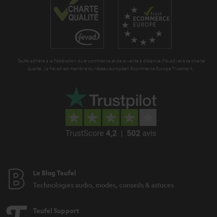
r
t
a
i
n
o
t
n
Teufel adhère à la Fédération du e-commerce et de la vente à distance (Fevad) et à sa charte
i
qualité. La Fevad est membre du réseau européen Ecommerce Europe Trustmark.
e
Le Blog Teufel
Technologies audio, modes, conseils & astuces
Teufel Support