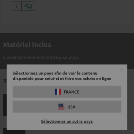
Matériel inclus
Coussinets (paire) & bonnette pour ZOLA
Sélectionnez un pays afin de voir le contenu
disponible pour celui-ci et faire vos achats en ligne
Téléchargement et support
FRANCE
D
Guide de démarrage rapide: Coussinets (paire) &
USA
bonnette pour ZOLA
o
c
Sélectionner un autre pays
u