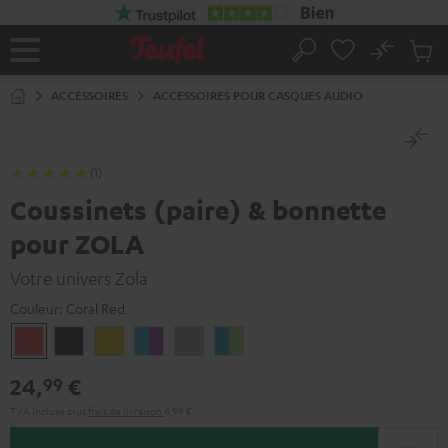
ERS LE
ONTENU
No
Sau
Page
Rechercher
Produi
d’accueil
du
ACCESSOIRES
ACCESSOIRES POUR CASQUES AUDIO
panier
(1)
Coussinets (paire) & bonnette
pour ZOLA
Votre univers Zola
Couleur:
Coral Red
Coral
Dark
Miel
Grape
Light
Teal
Red
Gray
&
Gray
&
24,
€
99
Aqua
Lime
TVA incluse
plus
frais de livraison
4,99 €