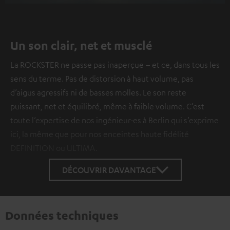
Un son clair, net et musclé
La ROCKSTER ne passe pas inaperçue – et ce, dans tous les
sens du terme. Pas de distorsion à haut volume, pas
d’aigus agressifs ni de basses molles. Le son reste
puissant, net et équilibré, même à faible volume. C’est
toute l’expertise de nos ingénieur·es à Berlin qui s’exprime
ici, la même que pour nos enceintes haute fidélité
DEFINITION ou ULTIMA.
DÉCOUVRIR DAVANTAGE
Données techniques