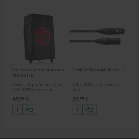
Housse de protection pour
Câble XLR cordial 10,0 m
Co
ROCKSTER
jac
Housse de protection pour
Câble XLR haut de gamme
Câb
ROCKSTER idéale pour le
Cordial
uni
transport ou le stockage
49,
€
29,
€
12
99
99