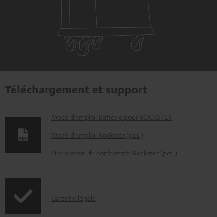
Téléchargement et support
D
Mode d’emploi: Batterie pour ROCKSTER
o
Mode d’emploi: Rockster (pcs.)
c
Déclaration de conformité: Rockster (pcs.)
u
m
e
I
Garantie légale
n
n