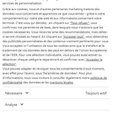
a
CARRIÈRE
services de personnalisation.
ALLEMAGNE
n
Grâce aux cookies, nous et d'autres partenaires marketing traitons des
STEREO
PRESSE
données vous concernant et apprenons ce que vous aimez - grâce à votre
e
AUTRICHE
comportement sur notre site web et aux informations concernant votre
SMART HOME
w
terminal. C'est vous qui décidez : en cliquant sur
"Tout refuser"
, vous
B2B
confirmez nos paramètres de base, dans lesquels nous n'activons que les
s
cookies nécessaires. Vous recevrez ainsi des recommandations, mais celles-
SUISSE
BLUETOOTH
BLOG
ci seront choisies au hasard. En cliquant sur
"Accepter tout"
, vous obtiendrez
l
des publicités personnalisées et des contenus vraiment pertinents pour vous.
CASQUES AUDIO
e
Vous acceptez ici l'utilisation de tous les cookies ainsi que le transfert et le
PAYS-BAS
NEWSLETTER
traitement de vos données dans des pays en dehors de l'Union européenne
t
CASQUES BLUETOOTH AUDIO
et de l'EER. Pour une sélection individuelle, vous pouvez aussi activer ou
MAGASINS
désactiver chaque catégorie séparément et confirmer avec
"Accepter la
BELGIQUE
t
sélection"
.
SYSTEMES COMPLETS
e
AVANTAGES D’ACHAT
Vous pouvez adapter et révoquer tous les consentements à tout moment,
avec effet pour l’avenir, sous "Paramètres de données". Pour plus
FRANCE
r
ENCEINTES
d'informations, nous vous invitons à consulter également notre
politique de
L’HISTOIRE DE TEUFEL
confidentialité
des données et les
mentions légales
.
POLOGNE
ULTIMA
MANAGEMENT
Nécessaire
Toujours actif
ÉCOUTEURS INTRA-AURICULAIRES
ESPAGNE
DEVELOPPEMENT DURABLE
Analyse
Sous réserve de modifications techniques, de fautes de frappe et d’autres
FANSHOP
VALEURS