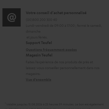
t
f
s
o
D
Votre conseil d'achat personnalisé
t
r
é
(00)800 200 300 40
é
Lundi-vendredi de 09:00 à 17:00 ; fermé le samedi,
m
t
l
dimanche
a
a
é
et jours fériés.
t
i
Support Teufel
c
i
l
Questions fréquemment posées
h
Magasin Teufel
o
s
a
Faites l’expérience de nos produits de près et
n
c
r
laissez-vous conseiller personnellement dans nos
s
o
g
magasins.
r
n
Vue d’ensemble
e
e
t
a
l
a
b
a
c
l
1
Valable jusqu’au 15.08.2026 à 23 heures 59 minutes.
Le bon est également
t
t