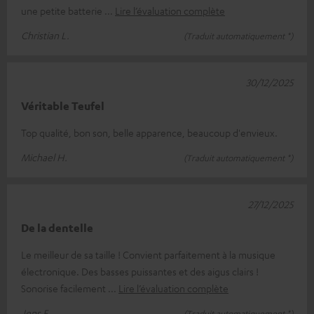
une petite batterie
Lire l’évaluation complète
Christian L.
(Traduit automatiquement *)
30/12/2025
Véritable Teufel
Top qualité, bon son, belle apparence, beaucoup d'envieux.
Michael H.
(Traduit automatiquement *)
27/12/2025
De la dentelle
Le meilleur de sa taille ! Convient parfaitement à la musique
électronique. Des basses puissantes et des aigus clairs !
Sonorise facilement
Lire l’évaluation complète
Jens F.
(Traduit automatiquement *)