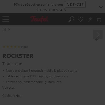
ERS LE
ONTENU
No
Sau
Page
Rechercher
Produi
d’accueil
du
panier
(488)
ROCKSTER
Titanesque
Notre enceinte Bluetooth mobile la plus puissante
Table de mixage DJ 2 canaux, 2 x Bluetooth
Entrées pour microphone, guitare, etc.
Voir plus
Couleur:
Noir