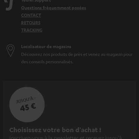
Questions fréquemment posées
CONTACT
RETOURS
TRACKING
Localisateur de magasins
Découvrez nos produits de près et venez au magasin pour
des conseils personnalisés.
JUSQU'À -
45 €
I
Choisissez votre bon d'achat !
Inscrivez-vous à la newsletter et recevez jusqu'à