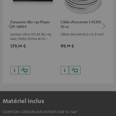
Panasonic Blu-ray Player
Câble d’enceinte C4530S
Câb
DP-UB154
30 m
C3
Lecteur Ultra HD 4K Blu-ray
Câble d’enceinte 2 x 4,0 mm²
Câb
avec Dolby Atmos et Multi
gam
HDR, inclus HDR10+ pour une
bas
179,
€
99,
€
24
00
99
qualité d’image incroyable et
des couleurs contrastées
Matériel inclus
CUBYCON + DENON AVR-X1700H DAB "5.1-Set"