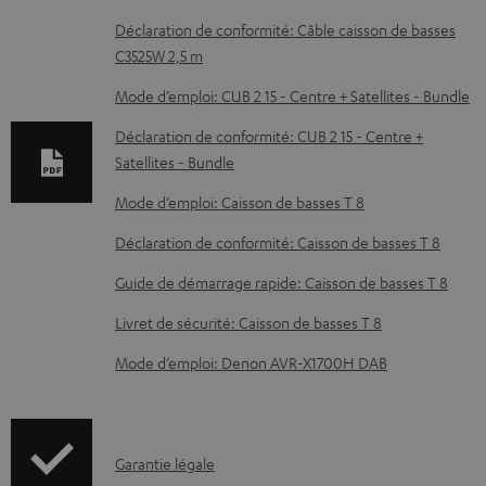
c
Déclaration de conformité: Câble caisson de basses
C3525W 2,5 m
u
m
Mode d’emploi: CUB 2 15 - Centre + Satellites - Bundle
e
Déclaration de conformité: CUB 2 15 - Centre +
n
Satellites - Bundle
t
Mode d’emploi: Caisson de basses T 8
s
Déclaration de conformité: Caisson de basses T 8
t
Guide de démarrage rapide: Caisson de basses T 8
é
l
Livret de sécurité: Caisson de basses T 8
é
Mode d’emploi: Denon AVR-X1700H DAB
c
h
a
I
Garantie légale
r