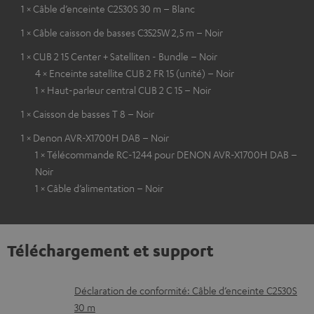
1 × Câble d’enceinte C2530S 30 m – Blanc
1 × Câble caisson de basses C3525W 2,5 m – Noir
1 × CUB 2 15 Center + Satelliten - Bundle – Noir
4 × Enceinte satellite CUB 2 FR 15 (unité) – Noir
1 × Haut-parleur central CUB 2 C 15 – Noir
1 × Caisson de basses T 8 – Noir
1 × Denon AVR-X1700H DAB – Noir
1 × Télécommande RC-1244 pour DENON AVR-X1700H DAB –
Noir
1 × Câble d’alimentation – Noir
Téléchargement et support
D
Déclaration de conformité: Câble d’enceinte C2530S
30 m
o