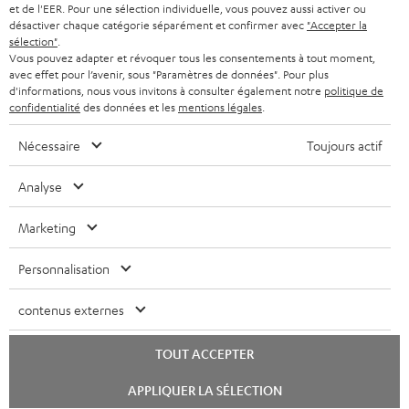
e
PAYS-BAS
NEWSLETTER
et de l'EER. Pour une sélection individuelle, vous pouvez aussi activer ou
désactiver chaque catégorie séparément et confirmer avec
"Accepter la
t
CASQUES BLUETOOTH AUDIO
sélection"
.
MAGASINS
Vous pouvez adapter et révoquer tous les consentements à tout moment,
BELGIQUE
t
avec effet pour l’avenir, sous "Paramètres de données". Pour plus
SYSTEMES COMPLETS
e
AVANTAGES D’ACHAT
d'informations, nous vous invitons à consulter également notre
politique de
confidentialité
des données et les
mentions légales
.
FRANCE
r
ENCEINTES
L’HISTOIRE DE TEUFEL
Nécessaire
Toujours actif
POLOGNE
ULTIMA
MANAGEMENT
Analyse
ÉCOUTEURS INTRA-AURICULAIRES
ESPAGNE
DEVELOPPEMENT DURABLE
Marketing
Sous réserve de modifications techniques, de fautes de frappe et d’autres
FANSHOP
VALEURS
erreurs. Les accessoires figurant sur l’image ne font pas partie du contenu de
ITALIE
Personnalisation
livraison. D’éventuels frais d’élimination des batteries sont inclus dans le prix.
NOUVEAUTÉS
ACCESSIBILITÉ
USA
contenus externes
©2026 Lautsprecher Teufel GmbH - Tous droits réservés.
Mentions légales
CGV
Politique de confidentialité
TOUT ACCEPTER
AUTRES PAYS
Paramètres de confidentialité
EU Data Act
renoncer au contrat ici
Lancer
APPLIQUER LA SÉLECTION
le