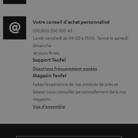
n
g
f
e
o
D
Votre conseil d'achat personnalisé
a
r
é
(00)800 200 300 40
b
Lundi-vendredi de 09:00 à 17:00 ; fermé le samedi,
m
t
l
dimanche
a
a
et jours fériés.
e
t
i
Support Teufel
s
i
l
Questions fréquemment posées
Magasin Teufel
o
s
Faites l’expérience de nos produits de près et
n
c
laissez-vous conseiller personnellement dans nos
s
o
magasins.
r
n
Vue d’ensemble
e
t
l
a
a
c