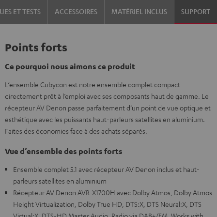
UES ET TESTS
ACCESSOIRES
MATÉRIEL INCLUS
SUPPORT
Points forts
Ce pourquoi nous aimons ce produit
L‘ensemble Cubycon est notre ensemble complet compact
directement prêt à l’emploi avec ses composants haut de gamme. Le
récepteur AV Denon passe parfaitement d’un point de vue optique et
esthétique avec les puissants haut-parleurs satellites en aluminium.
Faites des économies face à des achats séparés.
Vue d’ensemble des points forts
Ensemble complet 5.1 avec récepteur AV Denon inclus et haut-
parleurs satellites en aluminium
Récepteur AV Denon AVR-X1700H avec Dolby Atmos, Dolby Atmos
Height Virtualization, Dolby True HD, DTS:X, DTS Neural:X, DTS
Virtual:X, DTS-HD Master Audio, Radio via DAB+/FM, Works with