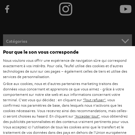
e
z
-
v
o
Catégories
u
Pour que le son vous corresponde
HOME CINEMA
s
Société
Nous voulons vous offrir une expérience de navigation sûre qui correspond
à
exactement à vos intérêts. Pour cela, Teufel utilise des cookies et d'autres
SYSTEMES COMPLETS HOME CINEMA
technologies de suivi sur ces pages – également celles de tiers et utilise des
SUPPORT
l
Boutiques en ligne Teufel
services de personnalisation.
BARRES DE SON
a
Grâce aux cookies, nous et d'autres partenaires marketing traitons des
CARRIÈRE
ALLEMAGNE
données vous concernant et apprenons ce que vous aimez - grâce à votre
n
comportement sur notre site web et aux informations concernant votre
STEREO
PRESSE
terminal. C'est vous qui décidez : en cliquant sur
"Tout refuser"
, vous
e
AUTRICHE
confirmez nos paramètres de base, dans lesquels nous n'activons que les
SMART HOME
w
cookies nécessaires. Vous recevrez ainsi des recommandations, mais celles-
B2B
ci seront choisies au hasard. En cliquant sur
"Accepter tout"
, vous obtiendrez
s
SUISSE
BLUETOOTH
des publicités personnalisées et des contenus vraiment pertinents pour vous.
BLOG
Vous acceptez ici l'utilisation de tous les cookies ainsi que le transfert et le
l
traitement de vos données dans des pays en dehors de l'Union européenne
CASQUES AUDIO