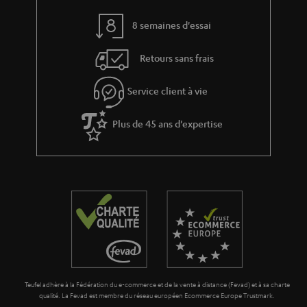
t
t
8 semaines d'essai
i
v
Retours sans frais
e
s
Service client à vie
à
Plus de 45 ans d'expertise
l
a
g
a
r
a
n
t
Teufel adhère à la Fédération du e-commerce et de la vente à distance (Fevad) et à sa charte
i
qualité. La Fevad est membre du réseau européen Ecommerce Europe Trustmark.