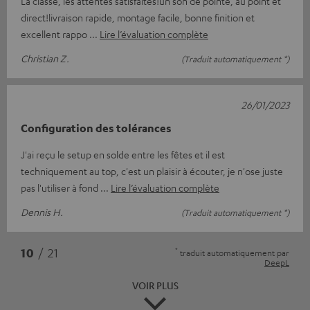
La classe, les attentes satisfaites!un son de pointe, au point et
direct!livraison rapide, montage facile, bonne finition et
excellent rappo
Lire l’évaluation complète
Christian Z.
(Traduit automatiquement *)
26/01/2023
Configuration des tolérances
J'ai reçu le setup en solde entre les fêtes et il est
techniquement au top, c'est un plaisir à écouter, je n'ose juste
pas l'utiliser à fond
Lire l’évaluation complète
Dennis H.
(Traduit automatiquement *)
*
10
/ 21
traduit automatiquement par
DeepL
VOIR PLUS