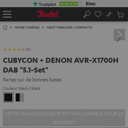
ERS LE
ONTENU
No
Sau
Page
Rechercher
Produi
d’accueil
du
HOME CINÉMA
HAUT PARLEURS COMPACTS
panier
(21)
CUBYCON + DENON AVR-X1700H
DAB "5.1-Set"
Partez sur de bonnes bases
Couleur:
black / black
black
Noir
/
/
black
Argent
CETTE MARCHANDISE N’EST PAS LIVRABLE POUR LE
MOMENT