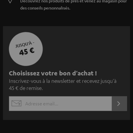
Découvrez nos produits de près et venez au magasin pour
des conseils personnalisés.
JUSQU'À -
45 €
I
Choisissez votre bon d'achat !
Inscrivez-vous à la newsletter et recevez jusqu'à
n
45 € de remise.
s
c
S'ABO
EMAIL
r
WIDGET
i
v