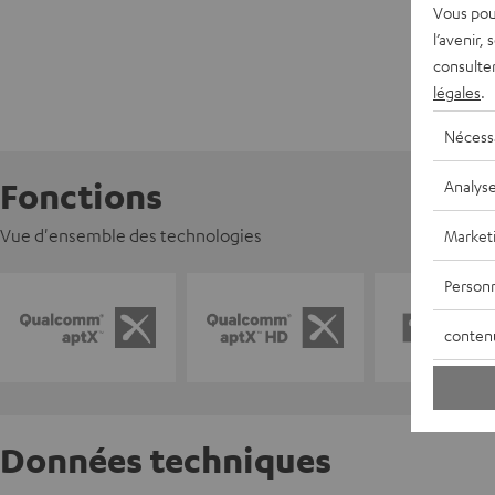
Vous pou
l’avenir,
consulte
légales
.
Nécess
Fonctions
Analys
Vue d'ensemble des technologies
Market
Personn
conten
Données techniques