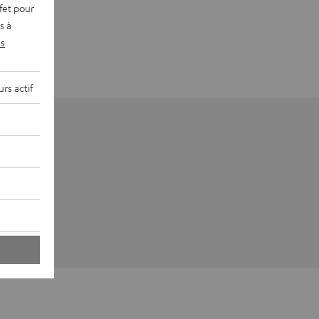
fet pour
s à
s
rs actif