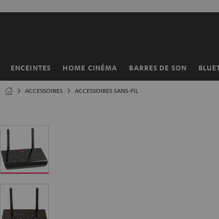
ERS LE
ONTENU
ENCEINTES
HOME CINÉMA
BARRES DE SON
BLUE
Page
d’accueil
ACCESSOIRES
ACCESSOIRES SANS-FIL