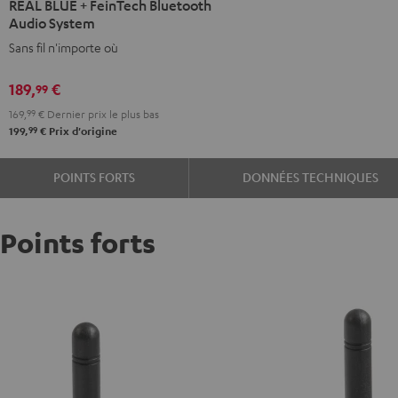
REAL BLUE + FeinTech Bluetooth
BLUE
Audio System
+
Sans fil n'importe où
FeinTech
Bluetooth
189,
€
99
Audio
169,
99
€
Dernier prix le plus bas
System
99
199,
€
Prix d'origine
Night
Black
POINTS FORTS
DONNÉES TECHNIQUES
Points forts