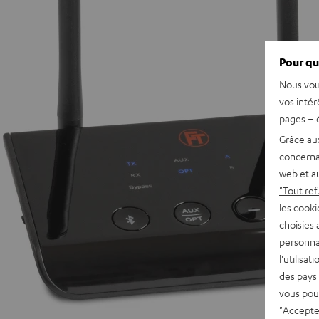
Pour qu
Nous vou
vos intér
pages – é
Grâce au
concerna
web et au
"Tout ref
les cooki
choisies 
personna
l'utilisa
des pays 
vous pou
"Accepter