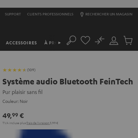
SUPPORT
CLIENTS PROFESSIONNELS
RECHERCHER UN MAGASIN
No
ACCESSOIRES
À PROPOS
►
Rechercher
Mon
Produit
compte
du
panier
(109)
Système audio Bluetooth FeinTech
Pur plaisir sans fil
Couleur:
Noir
49,
€
99
TVA incluse
plus
frais de livraison
5,99 €