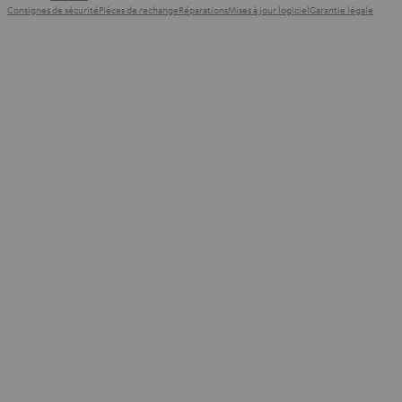
Consignes de sécurité
Pièces de rechange
Réparations
Mises à jour logiciel
Garantie légale