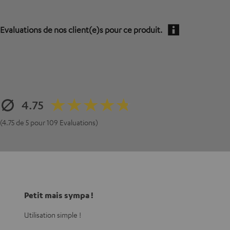
Evaluations de nos client(e)s pour ce produit.
4.75
(4.75 de 5 pour 109 Evaluations)
Petit mais sympa !
Utilisation simple !