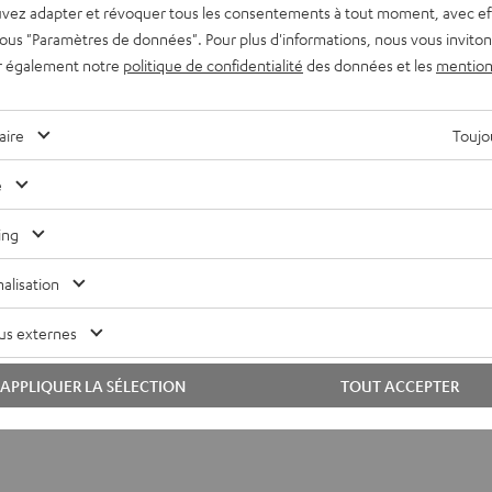
vez adapter et révoquer tous les consentements à tout moment, avec ef
 sous "Paramètres de données". Pour plus d'informations, nous vous inviton
r également notre
politique de confidentialité
des données et les
mention
aire
Toujou
e
ing
alisation
us externes
APPLIQUER LA SÉLECTION
TOUT ACCEPTER