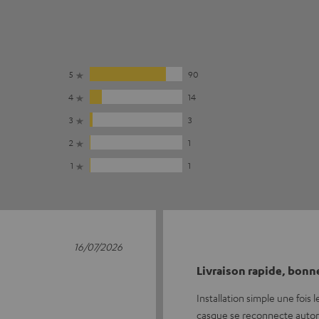
5
90
4
14
3
3
2
1
1
1
16/07/2026
Livraison rapide, bonn
Installation simple une fois
casque se reconnecte auto