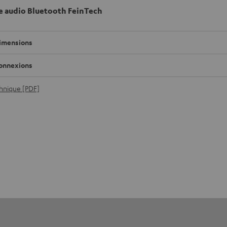
 audio Bluetooth FeinTech
imensions
onnexions
chnique [PDF]