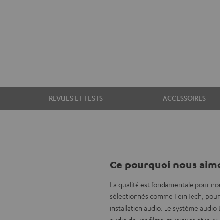
REVUES ET TESTS
ACCESSOIRES
Ce pourquoi nous aimo
La qualité est fondamentale pour no
sélectionnés comme FeinTech, pour 
installation audio. Le système audio
audio de vos films, musiques et jeux s