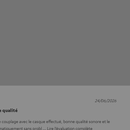
24/06/2026
e qualité
 le couplage avec le casque effectué, bonne qualité sonore et le
matiquement sans probl
Lire l’évaluation complète