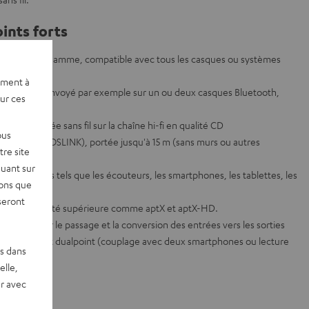
ints forts
 de haut de gamme, compatible avec tous les casques ou systèmes
son Teufel
ement à
ux peut être envoyé par exemple sur un ou deux casques Bluetooth,
sur ces
tre envoyée sans fil sur la chaîne hi-fi en qualité CD
ous
mm et SPDIF (TOSLINK), portée jusqu'à 15 m (sans murs ou autres
re site
quant sur
oth courants tels que les écouteurs, les smartphones, les tablettes, les
vons que
seront
udio de qualité supérieure comme aptX et aptX-HD.
ypass pour le passage et la conversion des entrées vers les sorties
 multipoint et dualpoint (couplage avec deux smartphones ou lecture
es dans
elle,
r avec