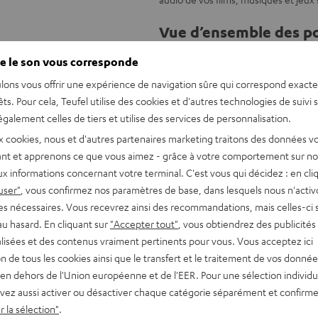
Vue d’ensemble des po
Émetteur et récepteur Bluetooth
e le son vous corresponde
complets Bluetooth et barres de 
lons vous offrir une expérience de navigation sûre qui correspond exact
Le son de la télévision ou des je
êts. Pour cela, Teufel utilise des cookies et d'autres technologies de suivi 
sans fil et en qualité CD
galement celles de tiers et utilise des services de personnalisation.
La musique d'un smartphone peut ê
x cookies, nous et d'autres partenaires marketing traitons des données v
2 entrées et 2 sorties : jack 3,5 
nt et apprenons ce que vous aimez - grâce à votre comportement sur not
obstacles)
x informations concernant votre terminal. C'est vous qui décidez : en cli
Supporte tous les appareils Blueto
user"
, vous confirmez nos paramètres de base, dans lesquels nous n'acti
ordinateurs portables, etc.
es nécessaires. Vous recevrez ainsi des recommandations, mais celles-ci 
Supporte également les codecs a
au hasard. En cliquant sur
"Accepter tout"
, vous obtiendrez des publicités
Transmission synchronisée, mode b
lisées et des contenus vraiment pertinents pour vous. Vous acceptez ici
Prend en charge la fonctionnalité
tion de tous les cookies ainsi que le transfert et le traitement de vos donné
sur deux casques)
en dehors de l'Union européenne et de l'EER. Pour une sélection individu
vez aussi activer ou désactiver chaque catégorie séparément et confirme
 la sélection"
.