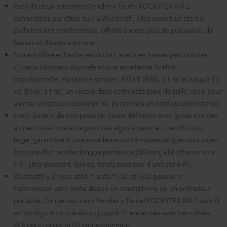
Pack de deux enceintes Fender x Teufel ROCKSTER AIR 2 :
connectées par câble ou via Bluetooth, elles jouent en stéréo
parfaitement synchronisée, offrant encore plus de puissance, de
basses et d’espace sonore.
Son équilibré et haute résolution, avec des basses percutantes
d’une profondeur abyssale et une excellente fidélité
impulsionnelle. Puissance sonore : 103 dB (RMS, à 1 m) et jusqu’à 115
dB (Peak, à 1 m), un record dans cette catégorie de taille, idéal pour
animer un groupe d’environ 80 personnes en configuration stéréo.
Haut-parleur de compression haute définition avec guide d’ondes
à directivité constante pour des aigus soyeux et une diffusion
large, garantissant une excellente clarté vocale où que vous soyez.
Équipée d’un woofer longue portée de 250 mm, elle offre un son
HiFi ultra-puissant, loin du rendu classique d'une sono PA.
Bluetooth 5.0 avec aptX™, aptX™ HD et AAC pour une
transmission sans perte depuis un smartphone ou un ordinateur
portable. Connectez deux Fender x Teufel ROCKSTER AIR 2 sans fil
en configuration stéréo ou jusqu’à 10 enceintes avec des câbles
XLR pour un setup DJ impressionnant.