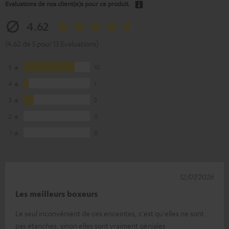
Evaluations de nos client(e)s pour ce produit.
4.62
(4.62 de 5 pour 13 Evaluations)
5
10
4
1
3
2
2
0
1
0
12/07/2026
Les meilleurs boxeurs
Le seul inconvénient de ces enceintes, c'est qu'elles ne sont
pas étanches, sinon elles sont vraiment géniales