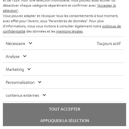
et de l'EER. Pour une sélection individuelle, vous pouvez aussi activer ou
désactiver chaque catégorie séparément et confirmer avec
"Accepter la
Accessoires compatibles
sélection"
.
Vous pouvez adapter et révoquer tous les consentements à tout moment,
avec effet pour l’avenir, sous "Paramètres de données". Pour plus
d'informations, nous vous invitons à consulter également notre
politique de
confidentialité
des données et les
mentions légales
.
Nécessaire
Toujours actif
Analyse
Marketing
Personnalisation
deuter x Teufel ROCKSTER
Housse de protection
Câb
AIR 2/NEO Backpack
ROCKSTER AIR 2
contenus externes
Système de portage haut de
Housse de protection
Câb
gamme pour ROCKSTER AIR 2
universelle pour la ROCKSTER
Cor
et ROCKSTER NEO, conçu par
AIR 2, utilisable même
119,
€
59,
€
24
TOUT ACCEPTER
99
99
l’expert en sacs à dos deuter
pendant le fonctionnement
de l’enceinte.
Lancer
APPLIQUER LA SÉLECTION
le
chat