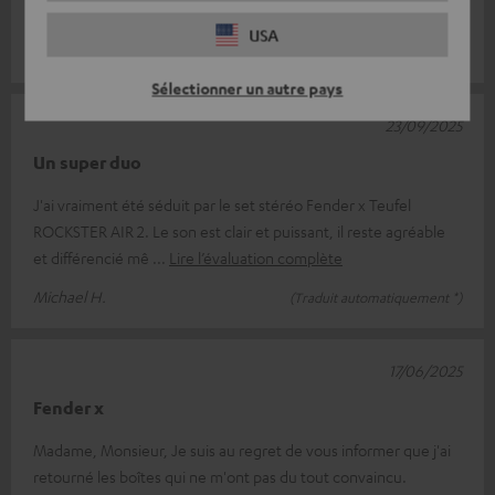
excellent. Il sonn
Lire l’évaluation complète
USA
Jürgen K.
(Traduit automatiquement *)
Sélectionner un autre pays
23/09/2025
Un super duo
J'ai vraiment été séduit par le set stéréo Fender x Teufel
ROCKSTER AIR 2. Le son est clair et puissant, il reste agréable
et différencié mê
Lire l’évaluation complète
Michael H.
(Traduit automatiquement *)
17/06/2025
Fender x
Madame, Monsieur, Je suis au regret de vous informer que j'ai
retourné les boîtes qui ne m'ont pas du tout convaincu.