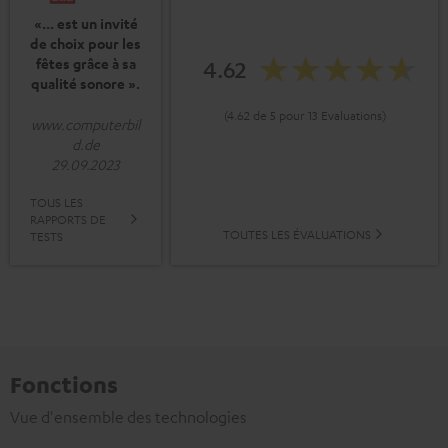
«... est un invité
de choix pour les
fêtes grâce à sa
4.62
qualité sonore ».
(4.62 de 5 pour 13 Evaluations)
www.computerbil
d.de
29.09.2023
TOUS LES
RAPPORTS DE
TOUTES LES ÉVALUATIONS
TESTS
Fonctions
Vue d'ensemble des technologies