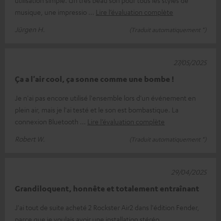
musique, une impressio
Lire l’évaluation complète
Jürgen H.
(Traduit automatiquement *)
27/05/2025
Ça a l'air cool, ça sonne comme une bombe !
Je n'ai pas encore utilisé l'ensemble lors d'un événement en
plein air, mais je l'ai testé et le son est bombastique. La
connexion Bluetooth
Lire l’évaluation complète
Robert W.
(Traduit automatiquement *)
29/04/2025
Grandiloquent, honnête et totalement entraînant
J'ai tout de suite acheté 2 Rockster Air2 dans l'édition Fender,
parce que je voulais avoir une installation stéréo