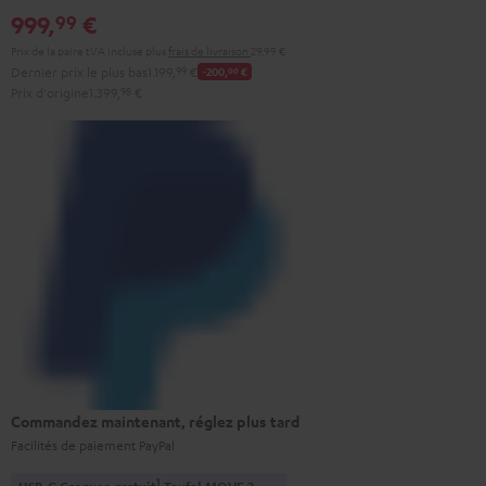
999,
€
99
Prix de la paire tVA incluse
plus
frais de livraison
29,99 €
Dernier prix le plus bas
1.199,
99
€
-200,
00
€
Prix d'origine
1.399,
98
€
Commandez maintenant, réglez plus tard
Facilités de paiement PayPal
1