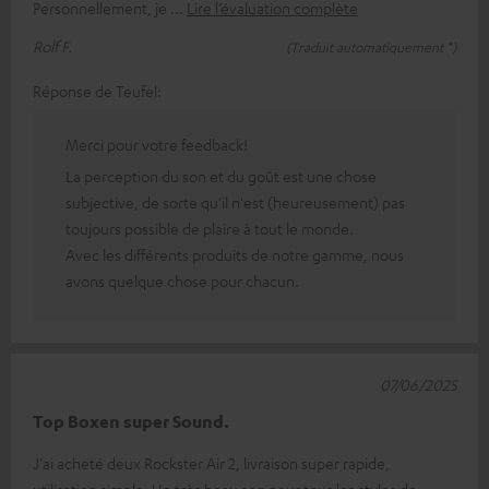
Personnellement, je
Lire l’évaluation complète
Rolf F.
(Traduit automatiquement *)
Réponse de Teufel:
Merci pour votre feedback!
La perception du son et du goût est une chose
subjective, de sorte qu'il n'est (heureusement) pas
toujours possible de plaire à tout le monde.
Avec les différents produits de notre gamme, nous
avons quelque chose pour chacun.
07/06/2025
Top Boxen super Sound.
J'ai acheté deux Rockster Air 2, livraison super rapide,
utilisation simple. Un très beau son pour tous les styles de