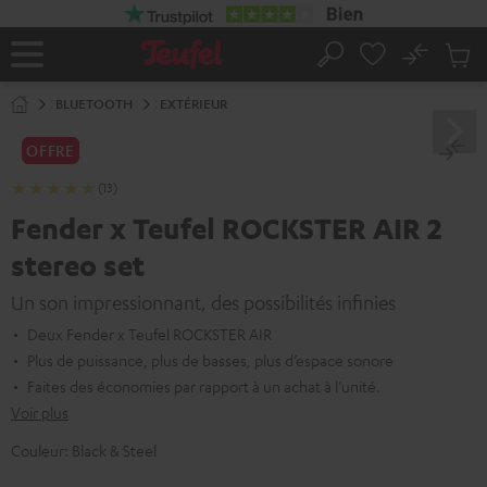
ERS LE
ONTENU
No
Sau
Page
Rechercher
Produi
d’accueil
du
BLUETOOTH
EXTÉRIEUR
panier
OFFRE
(13)
Fender x Teufel ROCKSTER AIR 2
stereo set
Un son impressionnant, des possibilités infinies
Deux Fender x Teufel ROCKSTER AIR
Plus de puissance, plus de basses, plus d’espace sonore
Faites des économies par rapport à un achat à l’unité.
Voir plus
Couleur:
Black & Steel