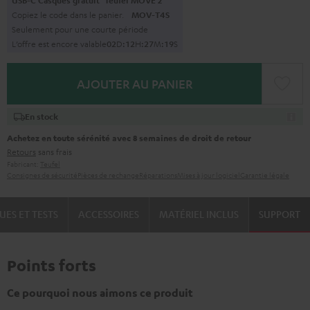
USB-C Casques gratuit
Teufel MOVE 2
Copiez le code dans le panier.
MOV-T4S
Seulement pour une courte période
L’offre est encore valable
0
2
D
:
1
2
H
:
2
7
M
:
1
8
S
AJOUTER AU PANIER
En stock
Achetez en toute sérénité avec 8 semaines de droit de retour
Retours
sans frais
Fabricant:
Teufel
Consignes de sécurité
Pièces de rechange
Réparations
Mises à jour logiciel
Garantie légale
UES ET TESTS
ACCESSOIRES
MATÉRIEL INCLUS
SUPPORT
Points forts
Ce pourquoi nous aimons ce produit