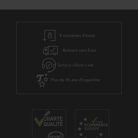
Le jeu de câbles imposant d’un ensemble surround Dolby Atmos effraie
souvent les potentiels intéressé et les retient dans le désir de se procurer
un tel système home cinéma. Pour cela, Teufel a développé des solutions
permettant l’installation d’un ensemble Dolby Surround en toute
simplicité. Parmi ces solutions nous comptons par exemple les home
8 semaines d'essai
cinéma à son surround virtuel ou les ensembles dont les enceintes
surrounds et le caisson de basses fonctionnent par transmission sans fil.
Retours sans frais
Ensembles Dolby Surround avec Câbles
La transmission la plus sûre et la plus stable demeure la transmission filaire.
Service client à vie
Une fois les branchements faits, plus rien ne peut venir déranger vos
séances d’écoute ou de visionnage en qualité Dolby Surround. Vous
Plus de 45 ans d'expertise
pouvez cependant également opter pour un ensemble Dolby Surround
partiellement filaire, connecté à l’avant par câble et à l’arrière sans fil.
Plus d’informations sur notre blog :
L’univers Dolby
Dolby Atmos – la revolution commence
L’offensive du son Streaming: Dolby Atmos avec Netflix, Amazon
Prime et maxdome
DTS-HD Master Audio – le pouvoir audio sur CD Blu-ray