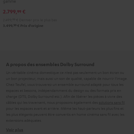
gamme
DENON
2.799,
€
X3800H
99
"Ensemble
2.499,
99
€
Dernier prix le plus bas
5.1"
99
3.499,
€
Prix d'origine
Noir
A propos des ensembles Dolby Surround
Un véritable cinéma domestique ce n’est pas seulement un bon écran ou
un bon projecteur, mais aussi un son de qualité, capable de nourrir l’image.
Chez Teufel, vous trouverez un ensemble surround adapté pour tous les
espaces et besoins, indépendamment du design ou des formats pris en
charge (DTS, Dolby Surround etc.). Afin de libérer les pièces à vivre des
câbles qui les traversent, nous proposons également des
solutions sans fil
pour les espaces avant et arrière. Même les haut-parleurs les plus fins et
les plus élégants peuvent être convertis en home cinéma sans fil avec les
extensions adéquates.
Voir plus
Ensembles Dolby Surround sans fil