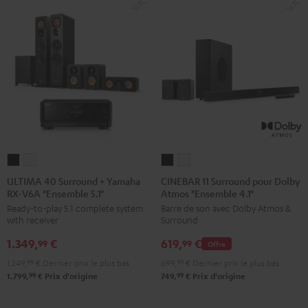
ULTIMA
ULTIMA
CINEBAR
CINEBAR
40
40
11
11
ULTIMA 40 Surround + Yamaha
CINEBAR 11 Surround pour Dolby
RX-V6A "Ensemble 5.1"
Atmos "Ensemble 4.1"
Surround
Surround
Surround
Surround
Ready-to-play 5.1 complete system
Barre de son avec Dolby Atmos &
+
+
pour
pour
with receiver
Surround
Yamaha
Yamaha
Dolby
Dolby
1.349,
€
619,
€
RX-
RX-
Atmos
Atmos
99
99
Offre
V6A
V6A
"Ensemble
"Ensemble
1.249,
99
€
Dernier prix le plus bas
699,
99
€
Dernier prix le plus bas
"Ensemble
"Ensemble
4.1"
4.1"
99
99
1.799,
€
Prix d'origine
749,
€
Prix d'origine
5.1"
5.1"
Noir
Blanc