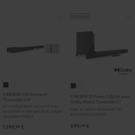
"Ensemble
"Ensemble
5.1"
5.1"
7.1"
7.1"
Noir
Blanc
Noir
Blanc
NOUVEAU
CINEBAR
CINEBAR
CINEBAR
CINEBAR
LUX
LUX
22
22
CINEBAR LUX Surround
CINEBAR 22 Power Edition pour
"Ensemble 5.0"
Surround
Surround
Power
Power
Dolby Atmos 'Ensemble 5.1'
En configuration Surround avec
"Ensemble
"Ensemble
Edition
Edition
Avec le caisson de basses T 10
enceintes arrière sans fil et caisson
5.0"
5.0"
encore plus puissant
pour
pour
de basses intégré
Noir
Blanc
Dolby
Dolby
699,
€
99
1.199,
€
99
Atmos
Atmos