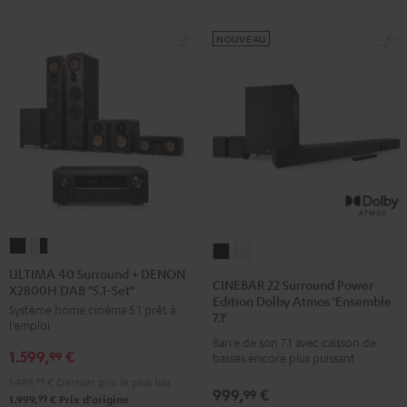
Noir
Blanc
NOUVEAU
ULTIMA
ULTIMA
CINEBAR
CINEBAR
40
40
ULTIMA 40 Surround + DENON
22
22
CINEBAR 22 Surround Power
X2800H DAB "5.1-Set"
Surround
Surround
Surround
Surround
Edition Dolby Atmos 'Ensemble
Système home cinéma 5.1 prêt à
+
+
7.1'
Power
Power
l’emploi
DENON
DENON
Edition
Edition
Barre de son 7.1 avec caisson de
1.599,
€
X2800H
X2800H
99
basses encore plus puissant
Dolby
Dolby
DAB
DAB
1.499,
99
€
Dernier prix le plus bas
Atmos
Atmos
999,
€
99
"5.1-
"5.1-
99
1.999,
€
Prix d'origine
'Ensemble
'Ensemble