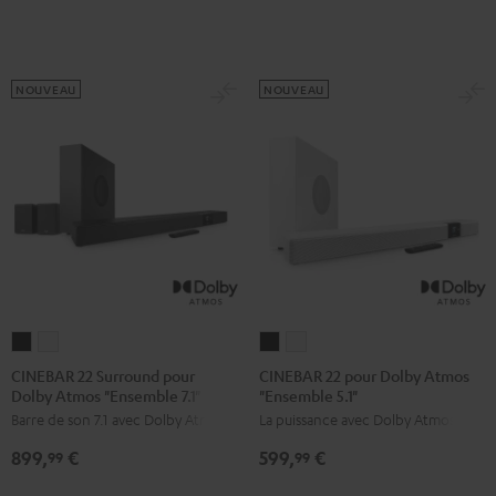
Set"
Set"
7.1'
7.1'
Noir
Blanc
Noir
Blanc
/
NOUVEAU
NOUVEAU
Noir
CINEBAR
CINEBAR
CINEBAR
CINEBAR
22
22
22
22
CINEBAR 22 Surround pour
CINEBAR 22 pour Dolby Atmos
Dolby Atmos "Ensemble 7.1"
"Ensemble 5.1"
Surround
Surround
pour
pour
Barre de son 7.1 avec Dolby Atmos
La puissance avec Dolby Atmos.
pour
pour
Dolby
Dolby
Dolby
Dolby
Atmos
Atmos
899,
€
599,
€
99
99
Atmos
Atmos
"Ensemble
"Ensemble