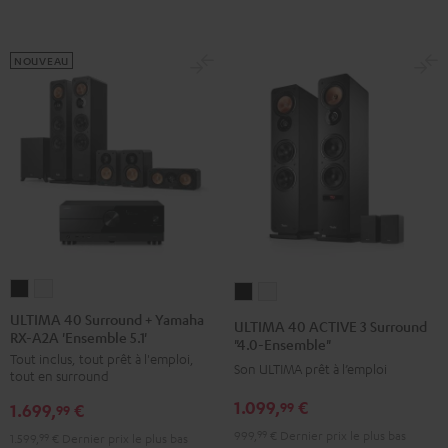
'Ensemble
'Ensemble
5.1'
5.1'
Noir
Blanc
NOUVEAU
ULTIMA
ULTIMA
ULTIMA
ULTIMA
40
40
40
40
ULTIMA 40 Surround + Yamaha
ULTIMA 40 ACTIVE 3 Surround
RX-A2A 'Ensemble 5.1'
Surround
Surround
ACTIVE
ACTIVE
"4.0-Ensemble"
Tout inclus, tout prêt à l'emploi,
+
+
3
3
Son ULTIMA prêt à l’emploi
tout en surround
Yamaha
Yamaha
Surround
Surround
1.099,
€
99
1.699,
€
RX-
RX-
99
"4.0-
"4.0-
A2A
A2A
999,
99
€
Dernier prix le plus bas
Ensemble"
Ensemble"
1.599,
99
€
Dernier prix le plus bas