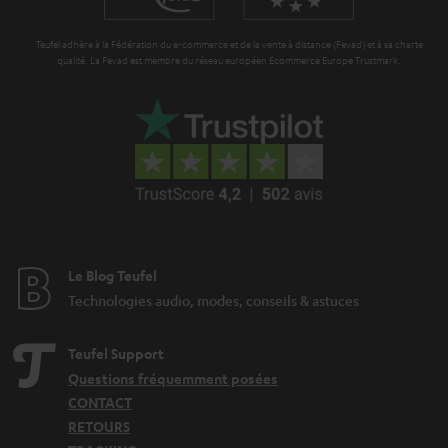
Cinesystem Pro „4.1 Set“
Teufel adhère à la Fédération du e-commerce et de la vente à distance (Fevad) et à sa charte
Le Cinesystem Pro est un ensemble complet 4.1 au véritable son surround
qualité. La Fevad est membre du réseau européen Ecommerce Europe Trustmark.
dont le caisson de basses et les enceintes arrière sont pris en charge sans
fil. Huit haut-parleurs dont six haut de gamme ainsi qu’un haut-parleur
central virtuel assurent des dialogues limpides et un retour des musiques à
la hauteur du son Teufel.
De nombreuses possibilités de streaming via Bluetooth 4.0 avec apt-X®,
Spotify Connect ou encore Google Chromecast built-in et de nombreux
autres services de musique, au profit d’un ensemble home cinéma
multimédia quasi illimité.
Comparaison de toutes les barres de son
Le Blog Teufel
Cinesystem Trios
Technologies audio, modes, conseils & astuces
Ensemble cinéma surpuissant avec ses 465 watts, ses 22 haut-parleurs, son
système à deux voies et sa
technologie Dynamore®
Teufel: Le Cinesystem
Teufel Support
Trios 5.1-Set L propose tout ce qu’un home cinéma peut offrir. Il vient
accompagné d’un caisson de basses plat sans fil, pouvant être aisément
Questions fréquemment posées
dissimulé sous le canapé ou fixé au mur. Les haut-parleurs arrière se
CONTACT
laissent également connecter sans fil à la barre de son, qui intègre un
haut-
RETOURS
parleur central
permettant une grande clarté des dialogues. L’ensemble