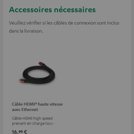
Accessoires nécessaires
Veuillez vérifier si les câbles de connexion sont inclus
dans la livraison.
Câble HDMI® haute vitesse
avec Ethernet
Câble HDMI high speed
prenant en charge tous les
formats 2.0 comme 4K
16,
€
99
50/60p et 4K 3D