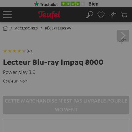
ERS LE
ONTENU
No
Sau
Page
Rechercher
Produi
d’accueil
du
ACCESSOIRES
RÉCEPTEURS AV
panier
(12)
Lecteur Blu-ray Impaq 8000
Power play 3.0
Couleur:
Noir
CETTE MARCHANDISE N’EST PAS LIVRABLE POUR LE
MOMENT