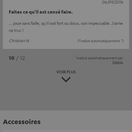
06/09/2016
Faites ce qu'il est censé faire.
... joue sans faille, qu'il soit fort ou doux, son impeccable. J'aime
ce truc !
Christian N.
(Traduit automatiquement *)
*
10
/ 12
traduit automatiquement par
DeepL
VOIR PLUS
Accessoires