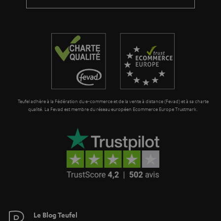
a
g
a
r
a
n
t
Teufel adhère à la Fédération du e-commerce et de la vente à distance (Fevad) et à sa charte
i
qualité. La Fevad est membre du réseau européen Ecommerce Europe Trustmark.
e
Le Blog Teufel