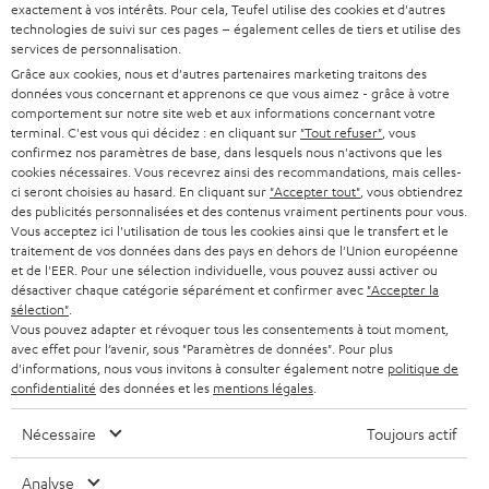
à
exactement à vos intérêts. Pour cela, Teufel utilise des cookies et d'autres
SYSTEMES COMPLETS HOME CINEMA
technologies de suivi sur ces pages – également celles de tiers et utilise des
SUPPORT
l
Boutiques en ligne Teufel
services de personnalisation.
BARRES DE SON
a
Grâce aux cookies, nous et d'autres partenaires marketing traitons des
CARRIÈRE
ALLEMAGNE
données vous concernant et apprenons ce que vous aimez - grâce à votre
n
comportement sur notre site web et aux informations concernant votre
STEREO
PRESSE
terminal. C'est vous qui décidez : en cliquant sur
"Tout refuser"
, vous
e
AUTRICHE
confirmez nos paramètres de base, dans lesquels nous n'activons que les
SMART HOME
w
cookies nécessaires. Vous recevrez ainsi des recommandations, mais celles-
B2B
ci seront choisies au hasard. En cliquant sur
"Accepter tout"
, vous obtiendrez
s
SUISSE
BLUETOOTH
des publicités personnalisées et des contenus vraiment pertinents pour vous.
BLOG
Vous acceptez ici l'utilisation de tous les cookies ainsi que le transfert et le
l
traitement de vos données dans des pays en dehors de l'Union européenne
CASQUES AUDIO
e
PAYS-BAS
NEWSLETTER
et de l'EER. Pour une sélection individuelle, vous pouvez aussi activer ou
désactiver chaque catégorie séparément et confirmer avec
"Accepter la
t
CASQUES BLUETOOTH AUDIO
sélection"
.
MAGASINS
BELGIQUE
Vous pouvez adapter et révoquer tous les consentements à tout moment,
t
avec effet pour l’avenir, sous "Paramètres de données". Pour plus
SYSTEMES COMPLETS
e
AVANTAGES D’ACHAT
d'informations, nous vous invitons à consulter également notre
politique de
confidentialité
des données et les
mentions légales
.
FRANCE
r
ENCEINTES
L’HISTOIRE DE TEUFEL
Nécessaire
Toujours actif
POLOGNE
ULTIMA
MANAGEMENT
Analyse