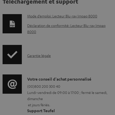
Téléchargement et support
D
Mode d’emploi: Lecteur Blu-ray Impaq 8000
o
Déclaration de conformité: Lecteur Blu-ray Impaq
c
8000
u
m
e
I
Garantie légale
n
n
t
f
s
o
D
Votre conseil d'achat personnalisé
t
r
é
(00)800 200 300 40
é
Lundi-vendredi de 09:00 à 17:00 ; fermé le samedi,
m
t
dimanche
l
a
a
et jours fériés.
é
t
i
Support Teufel