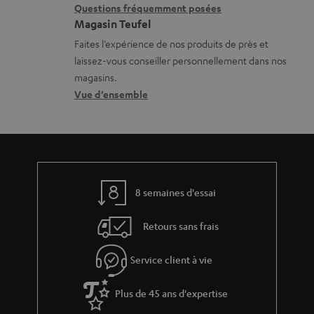
c
i
l
Questions fréquemment posées
h
Magasin Teufel
o
s
a
Faites l’expérience de nos produits de près et
n
c
laissez-vous conseiller personnellement dans nos
r
s
o
magasins.
g
r
n
Vue d’ensemble
e
e
t
a
l
a
b
a
c
l
t
t
e
8 semaines d'essai
i
s
v
Retours sans frais
e
s
Service client à vie
à
Plus de 45 ans d'expertise
l