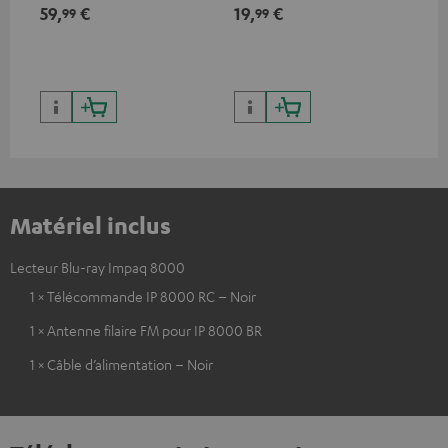
bas
59,
€
19,
€
24
99
99
Matériel inclus
Lecteur Blu-ray Impaq 8000
1 × Télécommande IP 8000 RC – Noir
1 × Antenne filaire FM pour IP 8000 BR
1 × Câble d’alimentation – Noir