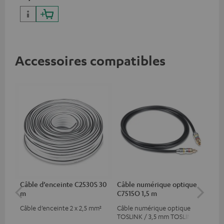
Accessoires compatibles
Câble d’enceinte C2530S 30
Câble numérique optique
Câb
m
C7515O 1,5 m
C3
Câble d’enceinte 2 x 2,5 mm²
Câble numérique optique
Câb
TOSLINK / 3,5 mm TOSLINK
gam