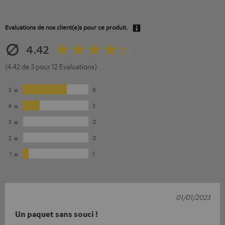
Evaluations de nos client(e)s pour ce produit.
4.42
(4.42 de 5 pour 12 Evaluations)
5
8
4
3
3
0
2
0
1
1
01/01/2023
Un paquet sans souci !