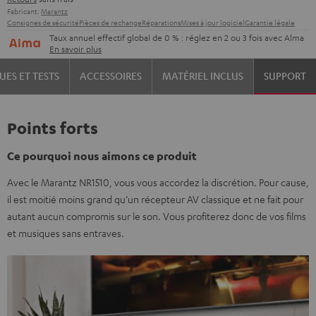
Fabricant:
Marantz
Consignes de sécurité
Pièces de rechange
Réparations
Mises à jour logiciel
Garantie légale
Taux annuel effectif global de 0 % : réglez en 2 ou 3 fois avec Alma
En savoir plus
UES ET TESTS
ACCESSOIRES
MATÉRIEL INCLUS
SUPPORT
Points forts
Ce pourquoi nous aimons ce produit
Avec le Marantz NR1510, vous vous accordez la discrétion. Pour cause,
il est moitié moins grand qu’un récepteur AV classique et ne fait pour
autant aucun compromis sur le son. Vous profiterez donc de vos films
et musiques sans entraves.