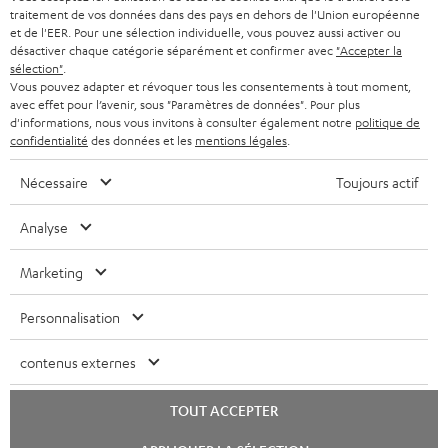
e
PAYS-BAS
NEWSLETTER
traitement de vos données dans des pays en dehors de l'Union européenne
et de l'EER. Pour une sélection individuelle, vous pouvez aussi activer ou
t
CASQUES BLUETOOTH AUDIO
désactiver chaque catégorie séparément et confirmer avec
"Accepter la
MAGASINS
BELGIQUE
t
sélection"
.
Vous pouvez adapter et révoquer tous les consentements à tout moment,
SYSTEMES COMPLETS
e
AVANTAGES D’ACHAT
avec effet pour l’avenir, sous "Paramètres de données". Pour plus
FRANCE
d'informations, nous vous invitons à consulter également notre
politique de
r
ENCEINTES
confidentialité
des données et les
mentions légales
.
L’HISTOIRE DE TEUFEL
POLOGNE
ULTIMA
Nécessaire
Toujours actif
MANAGEMENT
ÉCOUTEURS INTRA-AURICULAIRES
Analyse
ESPAGNE
DEVELOPPEMENT DURABLE
Sous réserve de modifications techniques, de fautes de frappe et d’autres
FANSHOP
Marketing
VALEURS
erreurs. Les accessoires figurant sur l’image ne font pas partie du contenu de
ITALIE
livraison. D’éventuels frais d’élimination des batteries sont inclus dans le prix.
NOUVEAUTÉS
Personnalisation
ACCESSIBILITÉ
USA
©2026 Lautsprecher Teufel GmbH - Tous droits réservés.
contenus externes
Mentions légales
CGV
Politique de confidentialité
AUTRES PAYS
TOUT ACCEPTER
Paramètres de confidentialité
EU Data Act
renoncer au contrat ici
Lancer