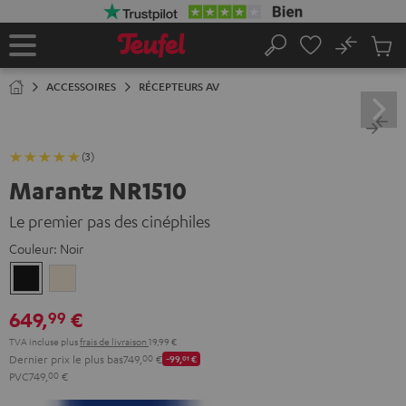
ERS LE
ONTENU
No
Sau
Page
Rechercher
Produi
d’accueil
du
ACCESSOIRES
RÉCEPTEURS AV
panier
(3)
Marantz NR1510
Le premier pas des cinéphiles
Couleur:
Noir
Noir
Argent-
Or
649,
€
99
TVA incluse
plus
frais de livraison
19,99 €
Dernier prix le plus bas
749,
00
€
-99,
01
€
PVC
749,
00
€