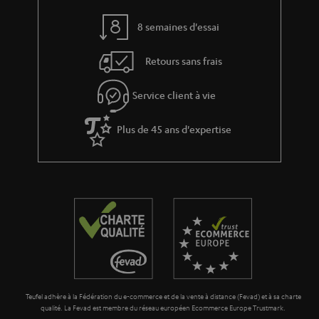
v
l
e
’
8 semaines d'essai
s
e
Retours sans frais
à
x
l
p
Service client à vie
a
é
g
Plus de 45 ans d'expertise
d
a
i
r
t
a
i
n
o
t
n
i
e
Teufel adhère à la Fédération du e-commerce et de la vente à distance (Fevad) et à sa charte
qualité. La Fevad est membre du réseau européen Ecommerce Europe Trustmark.