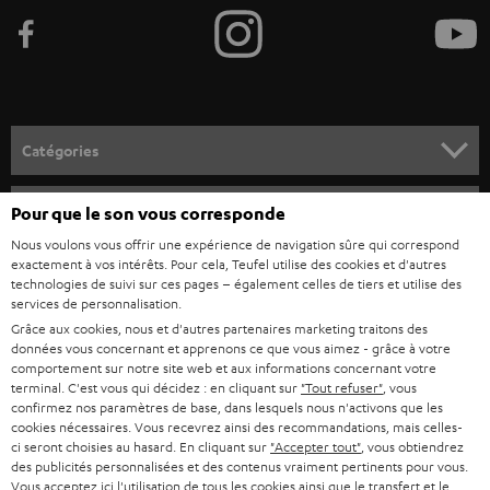
e
z
-
v
o
Catégories
u
HOME CINEMA
s
Société
Pour que le son vous corresponde
à
Nous voulons vous offrir une expérience de navigation sûre qui correspond
SYSTEMES COMPLETS HOME CINEMA
SUPPORT
exactement à vos intérêts. Pour cela, Teufel utilise des cookies et d'autres
l
Boutiques en ligne Teufel
technologies de suivi sur ces pages – également celles de tiers et utilise des
BARRES DE SON
a
services de personnalisation.
CARRIÈRE
ALLEMAGNE
Grâce aux cookies, nous et d'autres partenaires marketing traitons des
n
STEREO
données vous concernant et apprenons ce que vous aimez - grâce à votre
PRESSE
e
comportement sur notre site web et aux informations concernant votre
AUTRICHE
terminal. C'est vous qui décidez : en cliquant sur
"Tout refuser"
, vous
SMART HOME
w
B2B
confirmez nos paramètres de base, dans lesquels nous n'activons que les
cookies nécessaires. Vous recevrez ainsi des recommandations, mais celles-
s
SUISSE
BLUETOOTH
ci seront choisies au hasard. En cliquant sur
"Accepter tout"
, vous obtiendrez
BLOG
l
des publicités personnalisées et des contenus vraiment pertinents pour vous.
Vous acceptez ici l'utilisation de tous les cookies ainsi que le transfert et le
CASQUES AUDIO