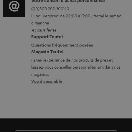
o
D
Votre conseil d'achat personnalisé
t
l
r
é
(00)800 200 300 40
i
é
Lundi-vendredi de 09:00 à 17:00 ; fermé le samedi,
m
t
o
c
dimanche
a
a
n
h
et jours fériés.
t
i
s
a
Support Teufel
i
l
r
Questions fréquemment posées
r
Magasin Teufel
o
s
e
g
Faites l’expérience de nos produits de près et
n
c
l
e
laissez-vous conseiller personnellement dans nos
s
o
a
a
magasins.
r
n
t
b
Vue d’ensemble
e
t
i
l
l
a
v
e
a
c
e
s
t
t
s
i
à