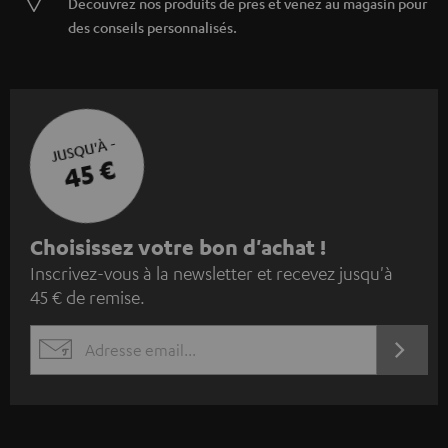
Découvrez nos produits de près et venez au magasin pour
des conseils personnalisés.
JUSQU'À -
45 €
I
Choisissez votre bon d'achat !
Inscrivez-vous à la newsletter et recevez jusqu'à
n
45 € de remise.
s
c
S'ABO
EMAIL
r
WIDGET
i
v