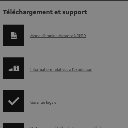
Téléchargement et support
D
Mode d’emploi: Marantz NR1510
o
c
u
I
m
Informations relatives à l’expédition
n
e
f
n
o
t
I
Garantie légale
r
s
n
m
t
f
a
é