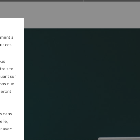
ement à
sur ces
ous
re site
quant sur
vons que
seront
es dans
elle,
r avec