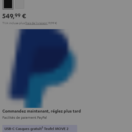
Noir
Blanc
549,
€
99
TVA incluse
plus
frais de livraison
19,99 €
Commandez maintenant, réglez plus tard
Facilités de paiement PayPal
1
USB-C Casques gratuit
Teufel MOVE 2