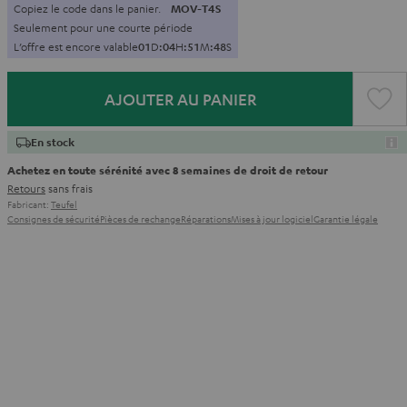
Copiez le code dans le panier.
MOV-T4S
Seulement pour une courte période
L’offre est encore valable
0
1
D
:
0
4
H
:
5
1
M
:
4
7
S
AJOUTER AU PANIER
En stock
Achetez en toute sérénité avec 8 semaines de droit de retour
Retours
sans frais
Fabricant:
Teufel
Consignes de sécurité
Pièces de rechange
Réparations
Mises à jour logiciel
Garantie légale