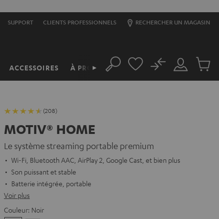
SUPPORT
CLIENTS PROFESSIONNELS
RECHERCHER UN MAGASIN
No
ACCESSOIRES
À PROPOS
►
Rechercher
Mon
Produit
compte
du
panier
(208)
MOTIV® HOME
Le système streaming portable premium
Wi-Fi, Bluetooth AAC, AirPlay 2, Google Cast, et bien plus
Son puissant et stable
Batterie intégrée, portable
Voir plus
Couleur:
Noir