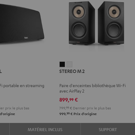
STEREO
STEREO
L
STEREO M 2
M
M
2
2
Fi portable en streaming
Paire d'enceintes bibliothèque Wi-Fi
Noir
Blanc
avec AirPlay 2
899,
€
99
er prix le plus bas
799,
99
€
Dernier prix le plus bas
99
d'origine
999,
€
Prix d'origine
MATÉRIEL INCLUS
SUPPORT