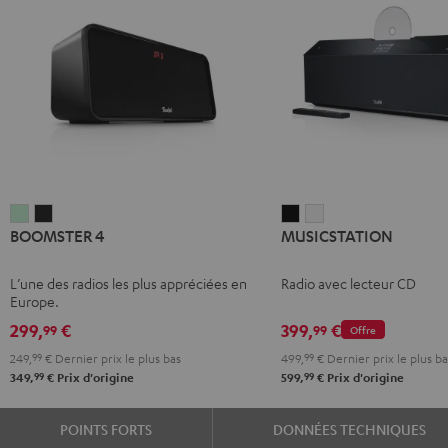
BOOMSTER
BOOMSTER
MUSICSTATION
MUSICSTATION
BOOMSTER 4
MUSICSTATION
4
4
Noir
Blanc
Mint
Night
L’une des radios les plus appréciées en
Radio avec lecteur CD
Green
Black
Europe.
299,
€
399,
€
99
99
Offre
249,
99
€
Dernier prix le plus bas
499,
99
€
Dernier prix le plus ba
99
99
349,
€
Prix d'origine
599,
€
Prix d'origine
POINTS FORTS
DONNÉES TECHNIQUES