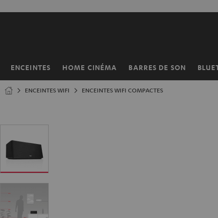
ERS LE
ONTENU
ENCEINTES
HOME CINÉMA
BARRES DE SON
BLUE
Page
d’accueil
ENCEINTES WIFI
ENCEINTES WIFI COMPACTES