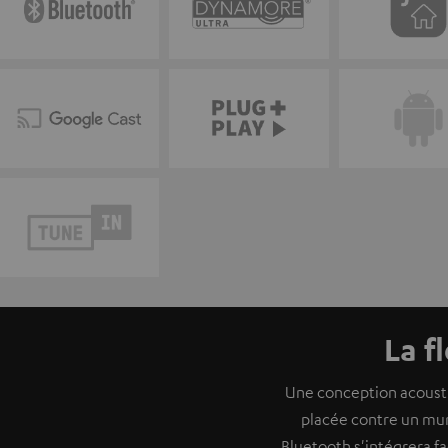
La f
Une conception acousti
placée contre un mur
Bluetooth s'intégrera f