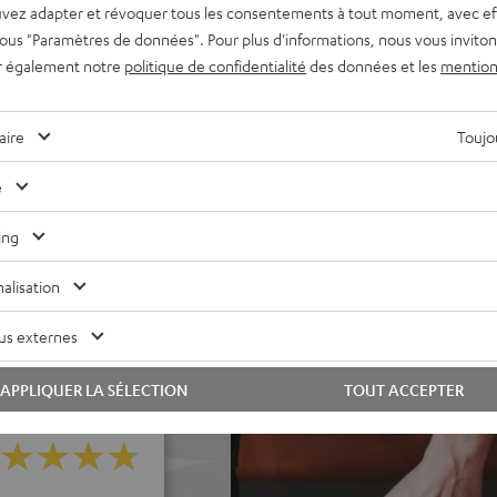
vez adapter et révoquer tous les consentements à tout moment, avec ef
 sous "Paramètres de données". Pour plus d'informations, nous vous inviton
ité des basses réglable, DSP
r également notre
politique de confidentialité
des données et les
mention
ment rechargeable jouant
pour un transport facile
aire
Toujou
ribuables, roue de volume,
e
iguration, la sélection des
ing
n Teufel Raumfeld et n'est pas
alisation
us externes
APPLIQUER LA SÉLECTION
TOUT ACCEPTER