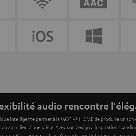
lexibilité audio rencontre l'élé
que intelligente permet à la MOTIV® HOME de produire un son éb
 ou au milieu d'une pièce. Avec son design d'inspiration scandin
acilement et avec style dans n'importe quel intérieur. Découvre