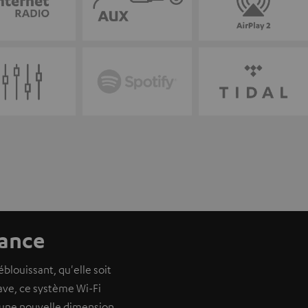
gance
louissant, qu'elle soit
ave, ce système Wi-Fi
z une nouvelle dimension