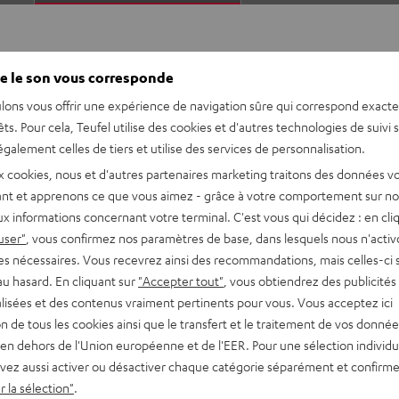
e le son vous corresponde
lons vous offrir une expérience de navigation sûre qui correspond exact
êts. Pour cela, Teufel utilise des cookies et d'autres technologies de suivi 
galement celles de tiers et utilise des services de personnalisation.
, une utilisation intuitive
x cookies, nous et d'autres partenaires marketing traitons des données v
achant se fondre dans une
nt et apprenons ce que vous aimez - grâce à votre comportement sur not
s usages.
x informations concernant votre terminal. C'est vous qui décidez : en cli
user"
, vous confirmez nos paramètres de base, dans lesquels nous n'acti
es nécessaires. Vous recevrez ainsi des recommandations, mais celles-ci 
au hasard. En cliquant sur
"Accepter tout"
, vous obtiendrez des publicités
eaming wifi et Bluetooth
lisées et des contenus vraiment pertinents pour vous. Vous acceptez ici
le AirPlay 2 y compris
tion de tous les cookies ainsi que le transfert et le traitement de vos donné
, Internetradio , entrée
en dehors de l'Union européenne et de l'EER. Pour une sélection individu
vez aussi activer ou désactiver chaque catégorie séparément et confirme
t deux latéraux, un
 la sélection"
.
n son enveloppant depuis