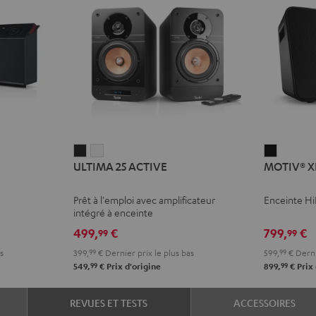
ULTIMA
ULTIMA
MOTIV®
ULTIMA 25 ACTIVE
MOTIV® X
25
25
XL
ACTIVE
ACTIVE
Noir
Prêt à l'emploi avec amplificateur
Enceinte Hi
Night
Pure
intégré à enceinte
Black
White
499,
€
799,
€
99
99
s
399,
99
€
Dernier prix le plus bas
599,
99
€
Derni
99
99
549,
€
Prix d'origine
899,
€
Prix 
REVUES ET TESTS
ACCESSOIRES