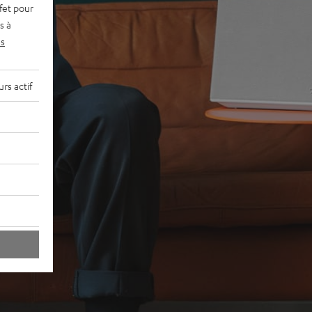
fet pour
s à
s
rs actif