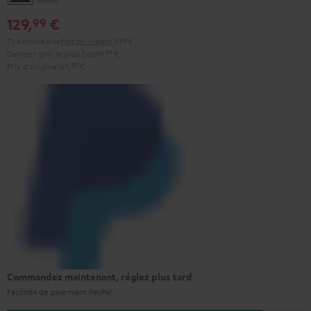
Gray
129,
€
99
TVA incluse
plus
frais de livraison
9,99 €
Dernier prix le plus bas
99,
99
€
Prix d'origine
169,
99
€
Commandez maintenant, réglez plus tard
Facilités de paiement PayPal