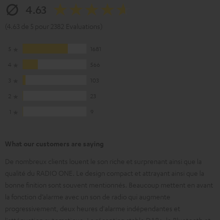
4.63
(4.63 de 5 pour 2382 Evaluations)
5
1681
4
566
3
103
2
23
1
9
What our customers are saying
De nombreux clients louent le son riche et surprenant ainsi que la
qualité du RADIO ONE. Le design compact et attrayant ainsi que la
bonne finition sont souvent mentionnés. Beaucoup mettent en avant
la fonction d’alarme avec un son de radio qui augmente
progressivement, deux heures d'alarme indépendantes et