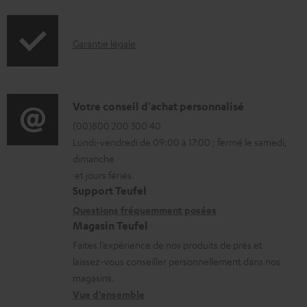
f
t
o
é
I
Garantie légale
r
l
n
m
é
f
a
c
o
D
Votre conseil d'achat personnalisé
t
h
r
é
(00)800 200 300 40
i
a
Lundi-vendredi de 09:00 à 17:00 ; fermé le samedi,
m
t
o
r
dimanche
a
a
n
g
et jours fériés.
t
i
s
Support Teufel
e
i
l
r
Questions fréquemment posées
a
Magasin Teufel
o
s
e
b
Faites l’expérience de nos produits de près et
n
c
l
l
laissez-vous conseiller personnellement dans nos
s
o
a
e
magasins.
r
n
t
Vue d’ensemble
s