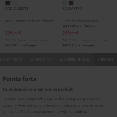
RADIO
RADIO
BOOMSTER
BOOMSTER
RADIO 3SIXTY
BOOMSTER 4
3SIXTY
3SIXTY
4
4
Noir
Blanc
Mint
Night
Radio, streaming et son immersif
L’une des radios les plus
Green
Black
appréciées en Europe.
299,
€
299,
€
99
99
229,
99
€
Dernier prix le plus bas
249,
99
€
Dernier prix le plus bas
99
99
349,
€
Prix d'origine
349,
€
Prix d'origine
UES ET TESTS
ACCESSOIRES
MATÉRIEL INCLUS
SUPPORT
Points forts
Ce pourquoi nous aimons ce produit
Ce radio-réveil Bluetooth DAB/FM allie design élégant et son
puissant. Avec des options de programmation variées, un écran
dimmable, il s’adapte parfaitement à votre quotidien.