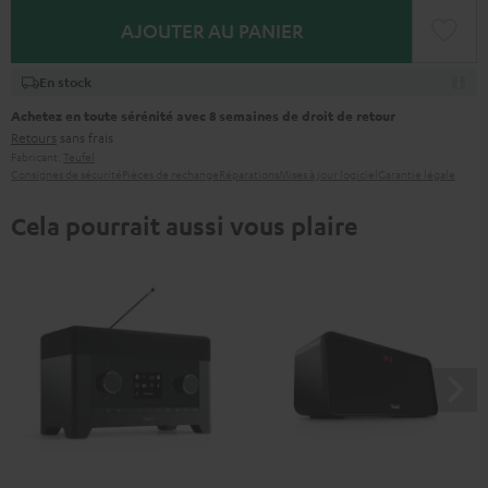
AJOUTER AU PANIER
En stock
Achetez en toute sérénité avec 8 semaines de droit de retour
Retours
sans frais
Fabricant:
Teufel
Consignes de sécurité
Pièces de rechange
Réparations
Mises à jour logiciel
Garantie légale
Cela pourrait aussi vous plaire