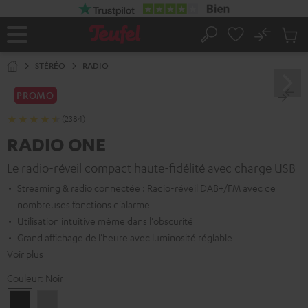
ERS LE
ONTENU
No
Sau
Page
Rechercher
Produi
d’accueil
du
STÉRÉO
RADIO
panier
PROMO
(2384)
RADIO ONE
Le radio-réveil compact haute-fidélité avec charge USB
Streaming & radio connectée : Radio-réveil DAB+/FM avec de
nombreuses fonctions d'alarme
Utilisation intuitive même dans l'obscurité
Grand affichage de l'heure avec luminosité réglable
Voir plus
Couleur:
Noir
Noir
Light