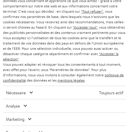
données vous concernant et apprenons ce que vous aimez - grâce à votre
n
comportement sur notre site web et aux informations concernant votre
STEREO
PRESSE
terminal. C'est vous qui décidez : en cliquant sur
"Tout refuser"
, vous
e
AUTRICHE
confirmez nos paramètres de base, dans lesquels nous n'activons que les
SMART HOME
w
cookies nécessaires. Vous recevrez ainsi des recommandations, mais celles-
B2B
ci seront choisies au hasard. En cliquant sur
"Accepter tout"
, vous obtiendrez
s
SUISSE
BLUETOOTH
des publicités personnalisées et des contenus vraiment pertinents pour vous.
BLOG
Vous acceptez ici l'utilisation de tous les cookies ainsi que le transfert et le
l
traitement de vos données dans des pays en dehors de l'Union européenne
CASQUES AUDIO
e
PAYS-BAS
NEWSLETTER
et de l'EER. Pour une sélection individuelle, vous pouvez aussi activer ou
désactiver chaque catégorie séparément et confirmer avec
"Accepter la
t
CASQUES BLUETOOTH AUDIO
sélection"
.
MAGASINS
BELGIQUE
Vous pouvez adapter et révoquer tous les consentements à tout moment,
t
avec effet pour l’avenir, sous "Paramètres de données". Pour plus
SYSTEMES COMPLETS
e
AVANTAGES D’ACHAT
d'informations, nous vous invitons à consulter également notre
politique de
confidentialité
des données et les
mentions légales
.
FRANCE
r
ENCEINTES
L’HISTOIRE DE TEUFEL
Nécessaire
Toujours actif
POLOGNE
ULTIMA
MANAGEMENT
Analyse
ÉCOUTEURS INTRA-AURICULAIRES
ESPAGNE
DEVELOPPEMENT DURABLE
Marketing
Sous réserve de modifications techniques, de fautes de frappe et d’autres
FANSHOP
VALEURS
erreurs. Les accessoires figurant sur l’image ne font pas partie du contenu de
ITALIE