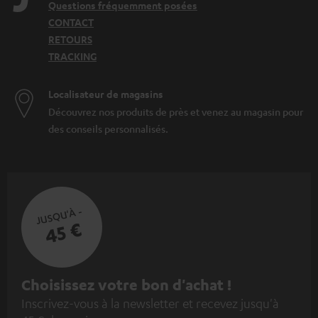
Questions fréquemment posées
CONTACT
RETOURS
TRACKING
Localisateur de magasins
Découvrez nos produits de près et venez au magasin pour
des conseils personnalisés.
JUSQU'À -
45 €
I
Choisissez votre bon d'achat !
Inscrivez-vous à la newsletter et recevez jusqu'à
n