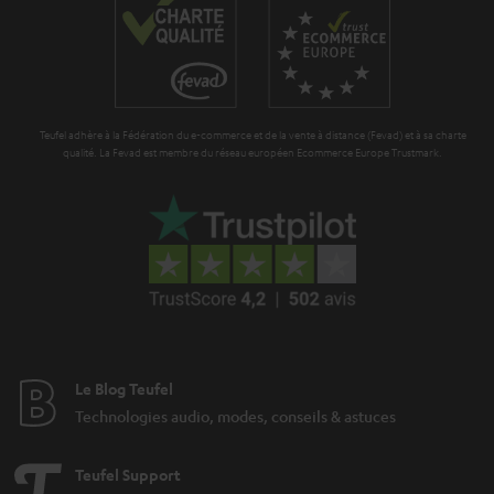
n
o
t
n
i
e
Teufel adhère à la Fédération du e-commerce et de la vente à distance (Fevad) et à sa charte
qualité. La Fevad est membre du réseau européen Ecommerce Europe Trustmark.
Le Blog Teufel
Technologies audio, modes, conseils & astuces
Teufel Support