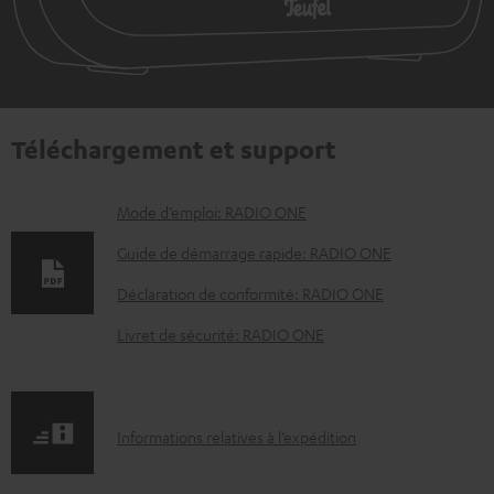
Téléchargement et support
D
Mode d’emploi: RADIO ONE
o
Guide de démarrage rapide: RADIO ONE
c
Déclaration de conformité: RADIO ONE
u
Livret de sécurité: RADIO ONE
m
e
n
I
Informations relatives à l’expédition
t
n
s