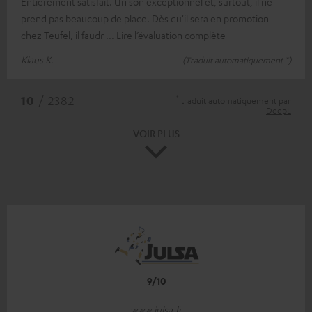
Entièrement satisfait. Un son exceptionnel et, surtout, il ne
prend pas beaucoup de place. Dès qu'il sera en promotion
chez Teufel, il faudr
Lire l’évaluation complète
Klaus K.
(Traduit automatiquement *)
*
10
/ 2382
traduit automatiquement par
DeepL
VOIR PLUS
9/10
www.julsa.fr