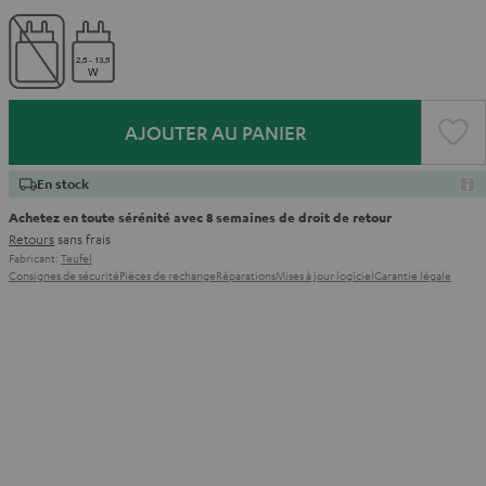
AJOUTER AU PANIER
En stock
Achetez en toute sérénité avec 8 semaines de droit de retour
Retours
sans frais
Fabricant:
Teufel
Consignes de sécurité
Pièces de rechange
Réparations
Mises à jour logiciel
Garantie légale