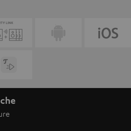
nche
ure