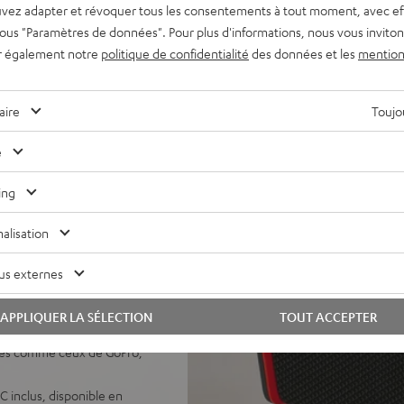
ère et l’eau, même en
vez adapter et révoquer tous les consentements à tout moment, avec ef
imale dans toutes les
 sous "Paramètres de données". Pour plus d'informations, nous vous inviton
r également notre
politique de confidentialité
des données et les
mention
 son mode Eco, vous profitez
 au câble USB-C.
aire
Toujou
luminium et d'une
 avec une technologie
e
'application Teufel Go.
tendue grâce à la
ing
érience audio en stéréo
alisation
ssure un streaming musical
 chaîne et profitez d’une
us externes
ée permet une lecture fluide
APPLIQUER LA SÉLECTION
TOUT ACCEPTER
age LED pour le niveau de
oires comme ceux de GoPro,
C inclus, disponible en