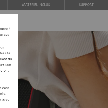
MATÉRIEL INCLUS
SUPPORT
ement à
sur ces
ous
re site
quant sur
vons que
seront
es dans
elle,
r avec