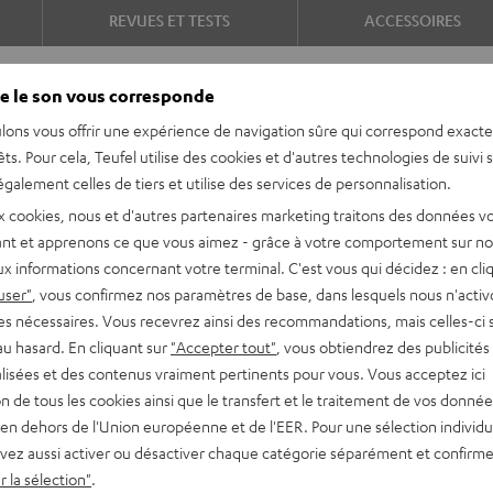
REVUES ET TESTS
ACCESSOIRES
e le son vous corresponde
lons vous offrir une expérience de navigation sûre qui correspond exact
êts. Pour cela, Teufel utilise des cookies et d'autres technologies de suivi 
galement celles de tiers et utilise des services de personnalisation.
x cookies, nous et d'autres partenaires marketing traitons des données v
nt et apprenons ce que vous aimez - grâce à votre comportement sur not
able compacte et robuste,
x informations concernant votre terminal. C'est vous qui décidez : en cli
uissant avec des basses
user"
, vous confirmez nos paramètres de base, dans lesquels nous n'acti
 sa certification IP67.
es nécessaires. Vous recevrez ainsi des recommandations, mais celles-ci 
rmance, autonomie et
au hasard. En cliquant sur
"Accepter tout"
, vous obtiendrez des publicités
lisées et des contenus vraiment pertinents pour vous. Vous acceptez ici
tion de tous les cookies ainsi que le transfert et le traitement de vos donné
en dehors de l'Union européenne et de l'EER. Pour une sélection individu
sant pour toutes les
vez aussi activer ou désactiver chaque catégorie séparément et confirme
 la sélection"
.