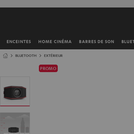
ERS LE
ONTENU
ENCEINTES
HOME CINÉMA
BARRES DE SON
BLUE
Page
d’accueil
BLUETOOTH
EXTÉRIEUR
PROMO