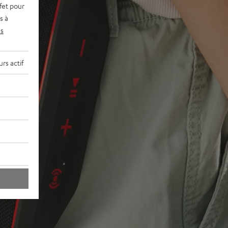
fet pour
s à
s
rs actif