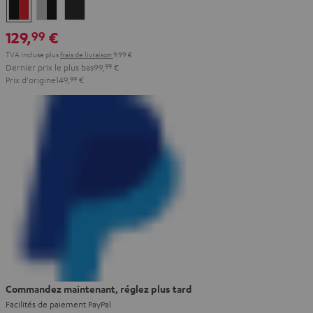
Noir
Gray
Night
&
&
Black
129,
€
99
Rouge
Black
TVA incluse
plus
frais de livraison
9,99 €
Dernier prix le plus bas
99,
99
€
Prix d'origine
149,
99
€
Commandez maintenant, réglez plus tard
Facilités de paiement PayPal