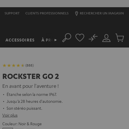
SUPPORT
CLIENTS PROFESSIONNELS
RECHERCHER UN MAGASIN
No
ACCESSOIRES
À PROPOS
►
Rechercher
Mon
Produit
compte
du
panier
(888)
ROCKSTER GO 2
En avant pour l'aventure !
Étanche selon la norme IP67.
Jusqu'à 28 heures d'autonomie.
Son stéréo puissant.
Voir plus
Couleur:
Noir & Rouge