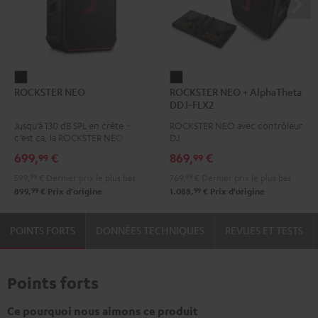
ROCKSTER
ROCKSTER
ROCKSTER NEO
ROCKSTER NEO + AlphaTheta
NEO
NEO
DDJ-FLX2
Noir
+
Jusqu’à 130 dB SPL en crête –
ROCKSTER NEO avec contrôleur
AlphaTheta
c’est ça, la ROCKSTER NEO.
DJ
DDJ-
699,
€
869,
€
99
99
FLX2
599,
99
€
Dernier prix le plus bas
769,
99
€
Dernier prix le plus bas
Noir
99
99
899,
€
Prix d'origine
1.088,
€
Prix d'origine
POINTS FORTS
DONNÉES TECHNIQUES
REVUES ET TESTS
Points forts
Ce pourquoi nous aimons ce produit