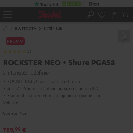
ERS LE
ONTENU
No
Sau
Page
Rechercher
Produi
d’accueil
du
BLUETOOTH
EXTÉRIEUR
panier
PROMO
(3)
ROCKSTER NEO + Shure PGA58
L'intensité, redéfinie
ROCKSTER NEO avec micro assorti inclus
Jusqu’à 36 heures d’autonomie selon la norme IEC
Bluetooth et de nombreuses options de connexion
Voir plus
Couleur:
Noir
789,
€
99