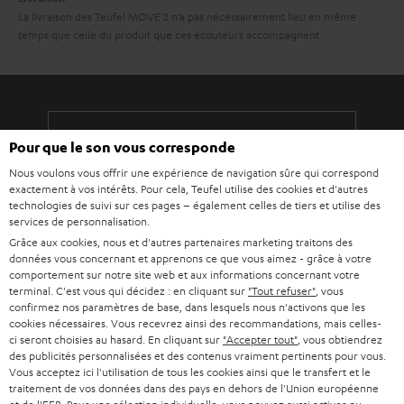
La livraison des Teufel MOVE 2 n’a pas nécessairement lieu en même
temps que celle du produit que ces écouteurs accompagnent.
Pour que le son vous corresponde
8 semaines d'essai
Nous voulons vous offrir une expérience de navigation sûre qui correspond
exactement à vos intérêts. Pour cela, Teufel utilise des cookies et d'autres
Retours sans frais
technologies de suivi sur ces pages – également celles de tiers et utilise des
services de personnalisation.
Service client à vie
Grâce aux cookies, nous et d'autres partenaires marketing traitons des
données vous concernant et apprenons ce que vous aimez - grâce à votre
comportement sur notre site web et aux informations concernant votre
Plus de 45 ans d'expertise
terminal. C'est vous qui décidez : en cliquant sur
"Tout refuser"
, vous
confirmez nos paramètres de base, dans lesquels nous n'activons que les
cookies nécessaires. Vous recevrez ainsi des recommandations, mais celles-
ci seront choisies au hasard. En cliquant sur
"Accepter tout"
, vous obtiendrez
des publicités personnalisées et des contenus vraiment pertinents pour vous.
Vous acceptez ici l'utilisation de tous les cookies ainsi que le transfert et le
traitement de vos données dans des pays en dehors de l'Union européenne