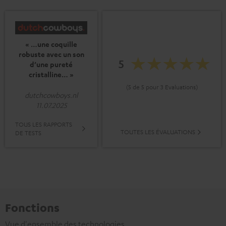
« …une coquille
robuste avec un son
5
d’une pureté
cristalline… »
(5 de 5 pour 3 Evaluations)
dutchcowboys.nl
11.07.2025
TOUS LES RAPPORTS
TOUTES LES ÉVALUATIONS
DE TESTS
Fonctions
Vue d'ensemble des technologies