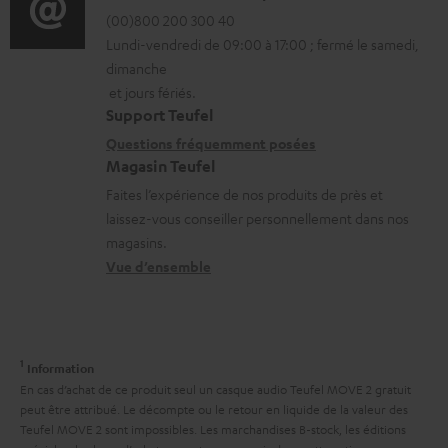
.
r
l
é
(00)800 200 300 40
i
s
Lundi-vendredi de 09:00 à 17:00 ; fermé le samedi,
m
e
t
o
u
dimanche
a
s
a
n
et jours fériés.
p
t
i
s
Support Teufel
p
i
l
r
Questions fréquemment posées
o
Magasin Teufel
o
s
e
r
Faites l’expérience de nos produits de près et
n
c
l
t
laissez-vous conseiller personnellement dans nos
s
o
a
magasins.
.
r
n
t
Vue d’ensemble
l
e
t
i
i
l
a
v
n
a
c
e
k
1
Information
t
t
s
En cas d’achat de ce produit seul un casque audio Teufel MOVE 2 gratuit
s
i
peut être attribué. Le décompte ou le retour en liquide de la valeur des
à
.
Teufel MOVE 2 sont impossibles. Les marchandises B-stock, les éditions
v
l