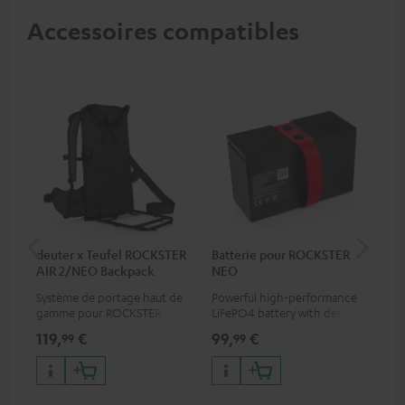
Accessoires compatibles
deuter x Teufel ROCKSTER
Batterie pour ROCKSTER
Ho
AIR 2/NEO Backpack
NEO
RO
Système de portage haut de
Powerful high-performance
Hou
gamme pour ROCKSTER AIR 2
LiFePO4 battery with deep
ROC
et ROCKSTER NEO, conçu par
discharge protection for the
Teu
119,
€
99,
€
69
99
99
l’expert en sacs à dos deuter
ROCKSTER NEO and Fender x
Uti
Teufel ROCKSTER NEO
pos