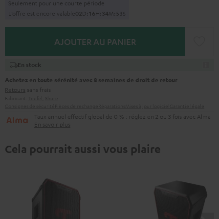
Seulement pour une courte période
L’offre est encore valable
0
2
D
:
1
6
H
:
3
4
M
:
5
1
S
AJOUTER AU PANIER
En stock
Achetez en toute sérénité avec 8 semaines de droit de retour
Retours
sans frais
Fabricant:
Teufel
,
Shure
Consignes de sécurité
Pièces de rechange
Réparations
Mises à jour logiciel
Garantie légale
Taux annuel effectif global de 0 % : réglez en 2 ou 3 fois avec Alma
En savoir plus
Cela pourrait aussi vous plaire