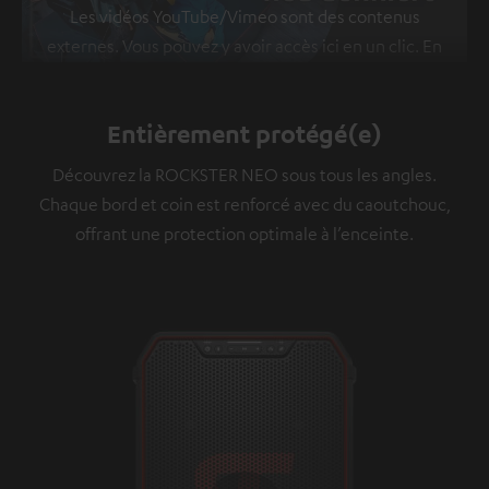
Les vidéos YouTube/Vimeo sont des contenus
externes. Vous pouvez y avoir accès ici en un clic. En
cliquant sur le contenu vous vous déclarez en accord
avec le fait que l’on vous montre des contenus
Entièrement protégé(e)
extérieurs. Les données individuelles peuvent être
transmises à une plateforme tierce.
Vous en
Découvrez la ROCKSTER NEO sous tous les angles.
apprendrez davantage dans notre politique de
Chaque bord et coin est renforcé avec du caoutchouc,
confidentialité
.
offrant une protection optimale à l’enceinte.