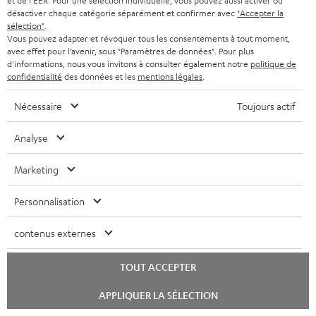
et de l'EER. Pour une sélection individuelle, vous pouvez aussi activer ou
désactiver chaque catégorie séparément et confirmer avec
"Accepter la
sélection"
.
Vous pouvez adapter et révoquer tous les consentements à tout moment,
avec effet pour l’avenir, sous "Paramètres de données". Pour plus
d'informations, nous vous invitons à consulter également notre
politique de
Teufel adhère à la Fédération du e-commerce et de la vente à distance (Fevad) et à sa charte
confidentialité
des données et les
mentions légales
.
qualité. La Fevad est membre du réseau européen Ecommerce Europe Trustmark.
Nécessaire
Toujours actif
Analyse
Marketing
Personnalisation
Le Blog Teufel
contenus externes
Technologies audio, modes, conseils & astuces
TOUT ACCEPTER
Teufel Support
Lancer
APPLIQUER LA SÉLECTION
le
Questions fréquemment posées
chat