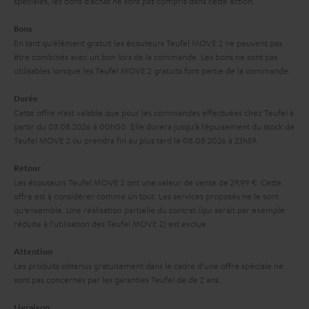
spéciales, les bons d’achat ne sont pas compris dans cette action.
t
e
’
i
Bons
s
e
En tant qu’élément gratuit les écouteurs Teufel MOVE 2 ne peuvent pas
t
à
être combinés avec un bon lors de la commande. Les bons ne sont pas
x
l
utilisables lorsque les Teufel MOVE 2 gratuits font partie de la commande.
l
p
e
a
Durée
é
_
Cette offre n’est valable que pour les commandes effectuées chez Teufel à
g
d
partir du 03.08.2026 à 00h00. Elle durera jusqu’à l’épuisement du stock de
h
a
Teufel MOVE 2 ou prendra fin au plus tard le 08.08.2026 à 23h59.
i
i
r
t
Retour
d
a
i
Les écouteurs Teufel MOVE 2 ont une valeur de vente de 29,99 €. Cette
d
offre est à considérer comme un tout. Les services proposés ne le sont
n
o
qu’ensemble. Une réalisation partielle du contrat (qui serait par exemple
e
t
n
réduite à l’utilisation des Teufel MOVE 2) est exclue.
n
i
Attention
e
Les produits obtenus gratuitement dans le cadre d’une offre spéciale ne
sont pas concernés par les garanties Teufel de de 2 ans.
Livraison