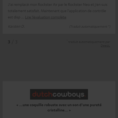
J'ai remplacé mon Rockster Air par le Rockster Neo et j'en suis
totalement satisfait. Maintenant que l'application de contrôle
est disp
Lire l’évaluation complète
Karsten D.
(Traduit automatiquement *)
*
3
/ 3
traduit automatiquement par
DeepL
« …une coquille robuste avec un son d’une pureté
cristalline… »