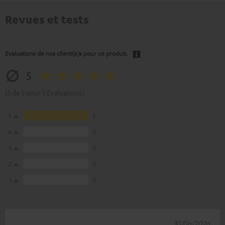
Revues et tests
Evaluations de nos client(e)s pour ce produit.
5
(5 de 5 pour 3 Evaluations)
5
3
4
0
3
0
2
0
1
0
30/06/2026