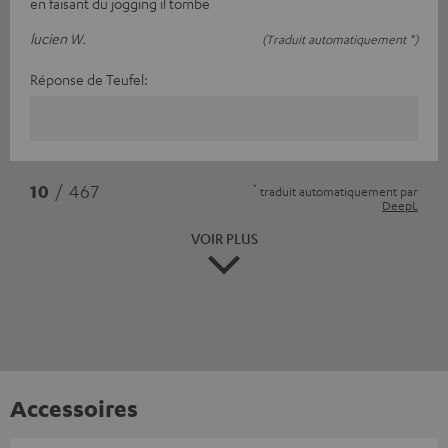
en faisant du jogging il tombe
lucien W.
(Traduit automatiquement *)
Réponse de Teufel:
*
10
/ 467
traduit automatiquement par
DeepL
VOIR PLUS
Accessoires