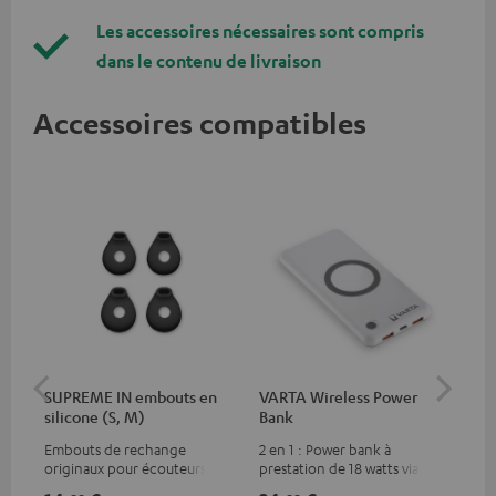
Les accessoires nécessaires sont compris
dans le contenu de livraison
Accessoires compatibles
SUPREME IN embouts en
VARTA Wireless Power
Sy
silicone (S, M)
Bank
Fe
Embouts de rechange
2 en 1 : Power bank à
Éme
originaux pour écouteurs
prestation de 18 watts via USB
Blu
SUPREME IN
type C & recharge sans-fil
com