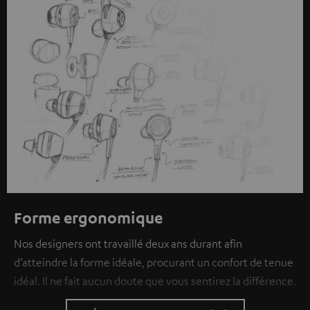
individuelles peuvent être transmises à une plateforme
tierce.
Vous en apprendrez davantage dans notre
politique de confidentialité
.
Forme ergonomique
Nos designers ont travaillé deux ans durant afin
d’atteindre la forme idéale, procurant un confort de tenue
idéal. Il ne fait aucun doute que vous sentirez la différence.