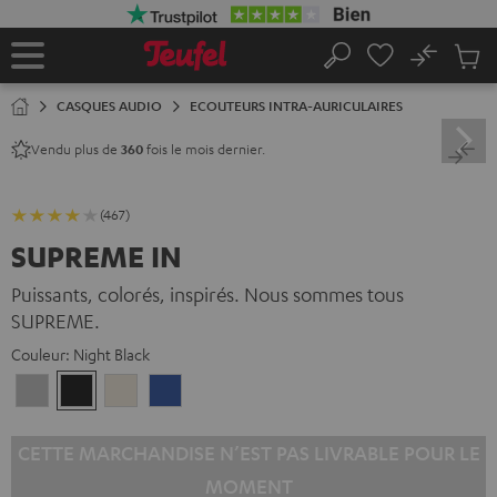
ERS LE
ONTENU
No
Sau
Page
Rechercher
Produi
d’accueil
du
CASQUES AUDIO
ECOUTEURS INTRA-AURICULAIRES
panier
Vendu plus de
fois le mois dernier.
360
(467)
SUPREME IN
Puissants, colorés, inspirés. Nous sommes tous
SUPREME.
Couleur:
Night Black
Moon
Night
Sand
Space
Gray
Black
White
Blue
CETTE MARCHANDISE N’EST PAS LIVRABLE POUR LE
MOMENT