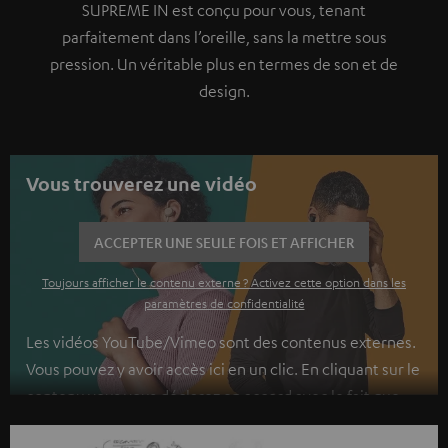
SUPREME IN est conçu pour vous, tenant
parfaitement dans l’oreille, sans la mettre sous
pression. Un véritable plus en termes de son et de
design.
Vous trouverez une vidéo
ACCEPTER UNE SEULE FOIS ET AFFICHER
Toujours afficher le contenu externe ? Activez cette option dans les
paramètres de confidentialité
Les vidéos YouTube/Vimeo sont des contenus externes.
Vous pouvez y avoir accès ici en un clic. En cliquant sur le
contenu vous vous déclarez en accord avec le fait que
l’on vous montre des contenus extérieurs. Les données