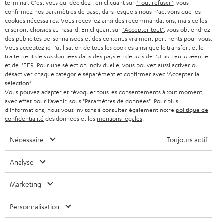
terminal. C'est vous qui décidez : en cliquant sur
"Tout refuser"
, vous
e
AUTRICHE
confirmez nos paramètres de base, dans lesquels nous n'activons que les
SMART HOME
w
cookies nécessaires. Vous recevrez ainsi des recommandations, mais celles-
B2B
ci seront choisies au hasard. En cliquant sur
"Accepter tout"
, vous obtiendrez
s
SUISSE
BLUETOOTH
des publicités personnalisées et des contenus vraiment pertinents pour vous.
BLOG
Vous acceptez ici l'utilisation de tous les cookies ainsi que le transfert et le
l
traitement de vos données dans des pays en dehors de l'Union européenne
CASQUES AUDIO
e
PAYS-BAS
NEWSLETTER
et de l'EER. Pour une sélection individuelle, vous pouvez aussi activer ou
désactiver chaque catégorie séparément et confirmer avec
"Accepter la
t
CASQUES BLUETOOTH AUDIO
sélection"
.
MAGASINS
BELGIQUE
Vous pouvez adapter et révoquer tous les consentements à tout moment,
t
avec effet pour l’avenir, sous "Paramètres de données". Pour plus
SYSTEMES COMPLETS
e
AVANTAGES D’ACHAT
d'informations, nous vous invitons à consulter également notre
politique de
confidentialité
des données et les
mentions légales
.
FRANCE
r
ENCEINTES
L’HISTOIRE DE TEUFEL
Nécessaire
Toujours actif
POLOGNE
ULTIMA
MANAGEMENT
Analyse
ÉCOUTEURS INTRA-AURICULAIRES
ESPAGNE
DEVELOPPEMENT DURABLE
Marketing
Sous réserve de modifications techniques, de fautes de frappe et d’autres
FANSHOP
VALEURS
erreurs. Les accessoires figurant sur l’image ne font pas partie du contenu de
ITALIE
Personnalisation
livraison. D’éventuels frais d’élimination des batteries sont inclus dans le prix.
NOUVEAUTÉS
ACCESSIBILITÉ