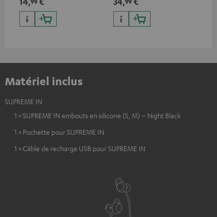
14,
€
34,
€
49
99
99
jusqu’à 10 watts
cas
Blu
Teu
Matériel inclus
SUPREME IN
1 × SUPREME IN embouts en silicone (S, M) – Night Black
1 × Pochette pour SUPREME IN
1 × Câble de recharge USB pour SUPREME IN