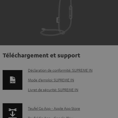
Téléchargement et support
D
Déclaration de conformité: SUPREME IN
o
Mode d’emploi: SUPREME IN
c
Livret de sécurité: SUPREME IN
u
m
p
Teufel Go App - Apple App Store
e
a