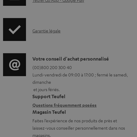
n
Teufel Go App - Google Play
g
t
e
s
.
t
I
Garantie légale
p
é
n
r
l
f
o
é
o
D
Votre conseil d'achat personnalisé
d
c
r
é
(00)800 200 300 40
u
h
Lundi-vendredi de 09:00 à 17:00 ; fermé le samedi,
m
t
c
a
dimanche
a
a
t
et jours fériés.
r
t
i
Support Teufel
.
g
i
l
Questions fréquemment posées
s
e
Magasin Teufel
o
s
u
a
Faites l’expérience de nos produits de près et
n
c
p
b
laissez-vous conseiller personnellement dans nos
s
o
p
magasins.