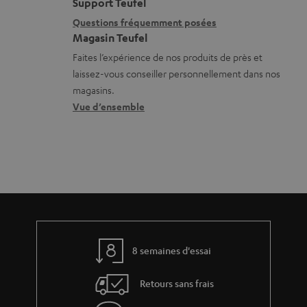
t
i
Support Teufel
a
i
l
Questions fréquemment posées
b
Magasin Teufel
o
s
l
Faites l’expérience de nos produits de près et
n
c
laissez-vous conseiller personnellement dans nos
e
s
o
magasins.
s
r
n
Vue d’ensemble
e
t
l
a
a
c
t
t
i
v
e
8 semaines d'essai
s
Retours sans frais
à