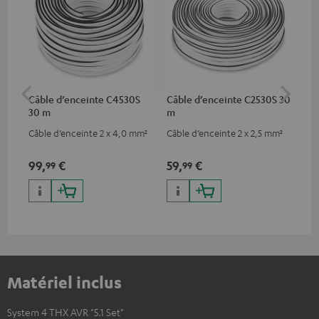
Câble d’enceinte C4530S
Câble d’enceinte C2530S 30
Câb
30 m
m
C3
Câble d’enceinte 2 x 4,0 mm²
Câble d’enceinte 2 x 2,5 mm²
Câb
gam
bas
99,
€
59,
€
24
99
99
Matériel inclus
System 4 THX AVR "5.1 Set"