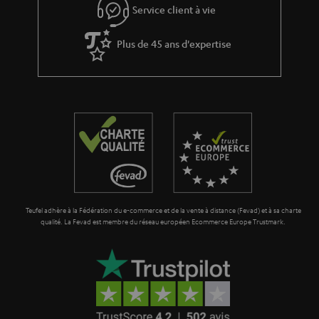
l
Service client à vie
a
g
Plus de 45 ans d'expertise
a
r
a
n
t
i
e
Teufel adhère à la Fédération du e-commerce et de la vente à distance (Fevad) et à sa charte
qualité. La Fevad est membre du réseau européen Ecommerce Europe Trustmark.