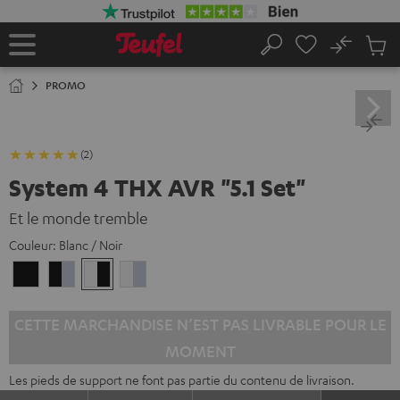
ERS LE
ONTENU
No
Sau
Page
Rechercher
Produi
d’accueil
du
PROMO
panier
(2)
System 4 THX AVR "5.1 Set"
Et le monde tremble
Couleur:
Blanc / Noir
black
Noir
Blanc
Blanc
/
/
/
/
black
Argent
Noir
Argent
CETTE MARCHANDISE N’EST PAS LIVRABLE POUR LE
MOMENT
Les pieds de support ne font pas partie du contenu de livraison.