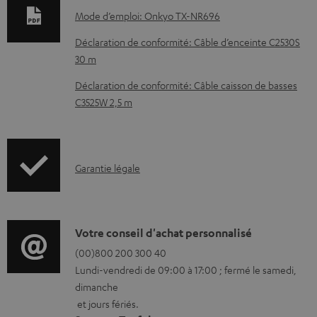
m
Mode d’emploi: Onkyo TX-NR696
e
Déclaration de conformité: Câble d’enceinte C2530S
n
30 m
t
Déclaration de conformité: Câble caisson de basses
s
C3525W 2,5 m
t
é
l
I
Garantie légale
é
n
c
f
h
o
D
Votre conseil d'achat personnalisé
a
r
é
(00)800 200 300 40
r
Lundi-vendredi de 09:00 à 17:00 ; fermé le samedi,
m
t
dimanche
g
a
a
et jours fériés.
e