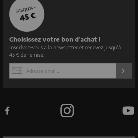
JUSQU'À -
45 €
I
Choisissez votre bon d'achat !
Inscrivez-vous à la newsletter et recevez jusqu'à
n
45 € de remise.
s
c
S'ABO
EMAIL
r
WIDGET
i
v
e
z
-
v