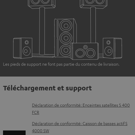
Les pieds de support ne font pas partie du contenu de livraison.
Téléchargement et support
D
Déclaration de conformité: Enceintes satellites S 400
FCR
o
c
Déclaration de conformité: Caisson de basses actif S
4000 SW
u