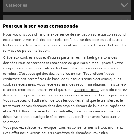
o
Catégories
u
HOME CINEMA
s
Société
Pour que le son vous corresponde
à
SYSTEMES COMPLETS HOME CINEMA
Nous voulons vous offrir une expérience de navigation sûre qui correspond
SUPPORT
l
Boutiques en ligne Teufel
exactement à vos intérêts. Pour cela, Teufel utilise des cookies et d'autres
BARRES DE SON
technologies de suivi sur ces pages – également celles de tiers et utilise des
a
CARRIÈRE
services de personnalisation.
ALLEMAGNE
n
Grâce aux cookies, nous et d'autres partenaires marketing traitons des
STEREO
PRESSE
données vous concernant et apprenons ce que vous aimez - grâce à votre
e
AUTRICHE
comportement sur notre site web et aux informations concernant votre
SMART HOME
w
terminal. C'est vous qui décidez : en cliquant sur
"Tout refuser"
, vous
B2B
confirmez nos paramètres de base, dans lesquels nous n'activons que les
s
cookies nécessaires. Vous recevrez ainsi des recommandations, mais celles-
SUISSE
BLUETOOTH
BLOG
ci seront choisies au hasard. En cliquant sur
"Accepter tout"
, vous obtiendrez
l
des publicités personnalisées et des contenus vraiment pertinents pour vous.
CASQUES AUDIO
e
Vous acceptez ici l'utilisation de tous les cookies ainsi que le transfert et le
PAYS-BAS
NEWSLETTER
traitement de vos données dans des pays en dehors de l'Union européenne
t
CASQUES BLUETOOTH AUDIO
et de l'EER. Pour une sélection individuelle, vous pouvez aussi activer ou
MAGASINS
désactiver chaque catégorie séparément et confirmer avec
"Accepter la
BELGIQUE
t
sélection"
.
SYSTEMES COMPLETS
e
AVANTAGES D’ACHAT
Vous pouvez adapter et révoquer tous les consentements à tout moment,
avec effet pour l’avenir, sous "Paramètres de données". Pour plus
FRANCE