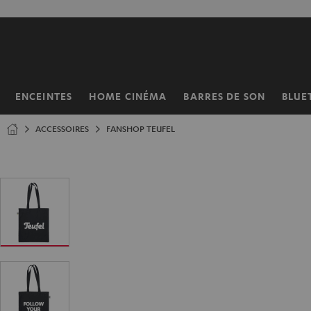
ERS LE
ONTENU
ENCEINTES
HOME CINÉMA
BARRES DE SON
BLUE
Page
d’accueil
ACCESSOIRES
FANSHOP TEUFEL