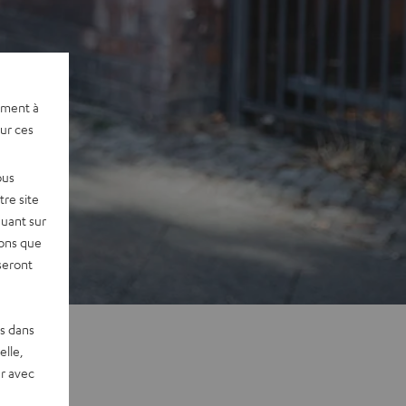
ement à
sur ces
ous
re site
quant sur
vons que
seront
es dans
elle,
r avec