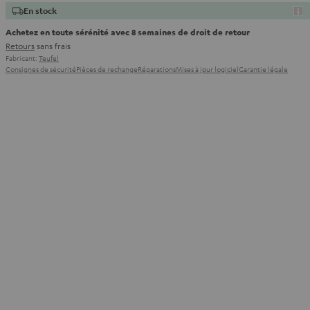
En stock
Achetez en toute sérénité avec 8 semaines de droit de retour
Retours
sans frais
Fabricant:
Teufel
Consignes de sécurité
Pièces de rechange
Réparations
Mises à jour logiciel
Garantie légale