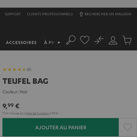
SUPPORT
CLIENTS PROFESSIONNELS
RECHERCHER UN MAGASIN
No
ACCESSOIRES
À PROPOS
►
Rechercher
Mon
Produit
compte
du
panier
(5)
TEUFEL BAG
Couleur:
Noir
9,
€
99
TVA incluse
plus
frais de livraison
4,99 €
AJOUTER AU PANIER