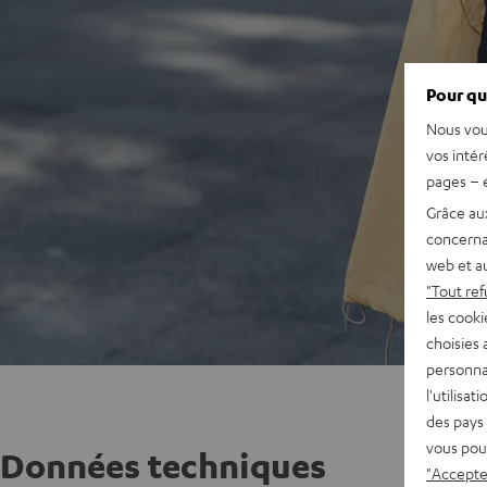
Pour qu
Nous vou
vos intér
pages – é
Grâce au
concerna
web et au
"Tout ref
les cooki
choisies 
personna
l'utilisa
des pays 
vous pou
Données techniques
"Accepter