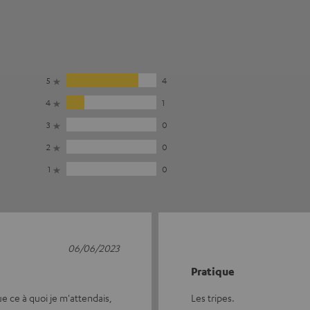
5
4
4
1
3
0
2
0
1
0
06/06/2023
Pratique
ue ce à quoi je m'attendais,
Les tripes.