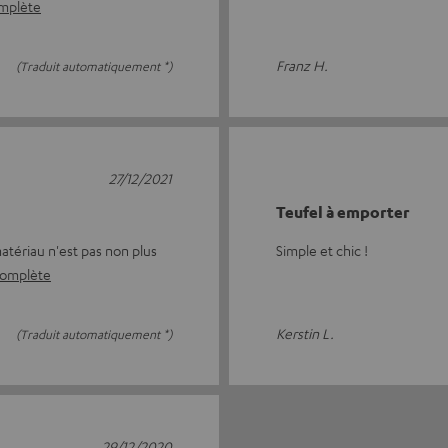
omplète
Franz H.
(Traduit automatiquement *)
27/12/2021
Teufel à emporter
matériau n'est pas non plus
Simple et chic !
 complète
Kerstin L.
(Traduit automatiquement *)
29/12/2020