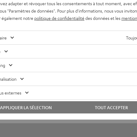
vez adapter et révoquer tous les consentements à tout moment, avec ef
 BAG
 sous "Paramètres de données". Pour plus d'informations, nous vous inviton
 plastique n’est plus vraiment ce qu’il y a de plus moderne, il n
r également notre
politique de confidentialité
des données et les
mention
re nos courses. Avec le TEUFEL BAG vous ne vous contentez pas 
également à votre entourage que vous avez un sens aigu de la q
aire
Toujou
nversation à la caisse.
e
ing
alisation
us externes
APPLIQUER LA SÉLECTION
TOUT ACCEPTER