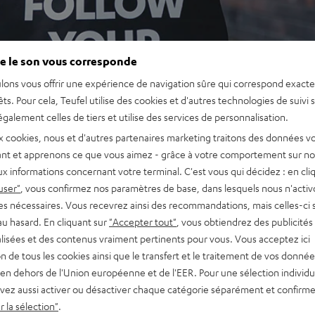
e le son vous corresponde
lons vous offrir une expérience de navigation sûre qui correspond exact
êts. Pour cela, Teufel utilise des cookies et d'autres technologies de suivi 
galement celles de tiers et utilise des services de personnalisation.
x cookies, nous et d'autres partenaires marketing traitons des données v
nt et apprenons ce que vous aimez - grâce à votre comportement sur not
x informations concernant votre terminal. C'est vous qui décidez : en cli
user"
, vous confirmez nos paramètres de base, dans lesquels nous n'acti
es nécessaires. Vous recevrez ainsi des recommandations, mais celles-ci 
au hasard. En cliquant sur
"Accepter tout"
, vous obtiendrez des publicités
lisées et des contenus vraiment pertinents pour vous. Vous acceptez ici
tion de tous les cookies ainsi que le transfert et le traitement de vos donné
en dehors de l'Union européenne et de l'EER. Pour une sélection individu
vez aussi activer ou désactiver chaque catégorie séparément et confirme
 la sélection"
.