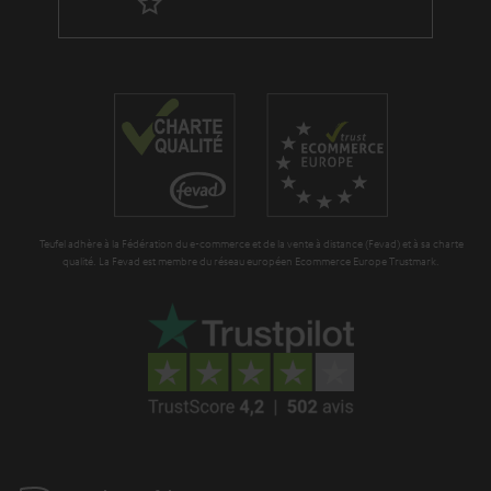
p
a
é
g
d
a
i
r
t
a
i
n
o
t
n
Teufel adhère à la Fédération du e-commerce et de la vente à distance (Fevad) et à sa charte
i
qualité. La Fevad est membre du réseau européen Ecommerce Europe Trustmark.
e