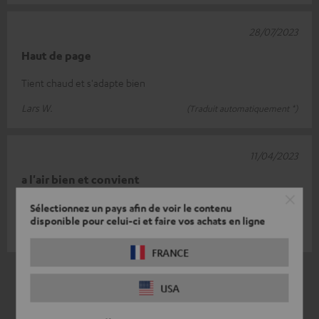
28/07/2023
Haut de page
Tient chaud et s'adapte bien
Lars W.
(Traduit automatiquement *)
11/04/2023
a l'air bien et convient
très satisfait
Sélectionnez un pays afin de voir le contenu
disponible pour celui-ci et faire vos achats en ligne
Florian D.
(Traduit automatiquement *)
FRANCE
*
10
/ 21
traduit automatiquement par
DeepL
USA
VOIR PLUS