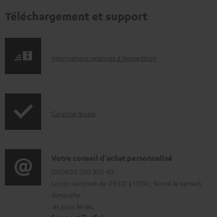
Téléchargement et support
I
Informations relatives à l’expédition
n
f
o
I
Garantie légale
r
n
m
f
a
o
D
Votre conseil d'achat personnalisé
t
r
é
(00)800 200 300 40
i
Lundi-vendredi de 09:00 à 17:00 ; fermé le samedi,
m
t
o
dimanche
a
a
n
et jours fériés.
t