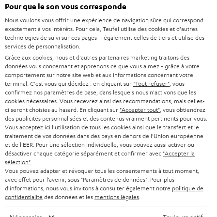
Pour que le son vous corresponde
à
SYSTEMES COMPLETS HOME CINEMA
Nous voulons vous offrir une expérience de navigation sûre qui correspond
SUPPORT
l
Boutiques en ligne Teufel
exactement à vos intérêts. Pour cela, Teufel utilise des cookies et d'autres
BARRES DE SON
technologies de suivi sur ces pages – également celles de tiers et utilise des
a
CARRIÈRE
services de personnalisation.
ALLEMAGNE
n
Grâce aux cookies, nous et d'autres partenaires marketing traitons des
STEREO
PRESSE
données vous concernant et apprenons ce que vous aimez - grâce à votre
e
AUTRICHE
comportement sur notre site web et aux informations concernant votre
SMART HOME
w
terminal. C'est vous qui décidez : en cliquant sur
"Tout refuser"
, vous
B2B
confirmez nos paramètres de base, dans lesquels nous n'activons que les
s
cookies nécessaires. Vous recevrez ainsi des recommandations, mais celles-
SUISSE
BLUETOOTH
BLOG
ci seront choisies au hasard. En cliquant sur
"Accepter tout"
, vous obtiendrez
l
des publicités personnalisées et des contenus vraiment pertinents pour vous.
CASQUES AUDIO
e
Vous acceptez ici l'utilisation de tous les cookies ainsi que le transfert et le
PAYS-BAS
NEWSLETTER
traitement de vos données dans des pays en dehors de l'Union européenne
t
CASQUES BLUETOOTH AUDIO
et de l'EER. Pour une sélection individuelle, vous pouvez aussi activer ou
MAGASINS
désactiver chaque catégorie séparément et confirmer avec
"Accepter la
BELGIQUE
t
sélection"
.
SYSTEMES COMPLETS
e
AVANTAGES D’ACHAT
Vous pouvez adapter et révoquer tous les consentements à tout moment,
avec effet pour l’avenir, sous "Paramètres de données". Pour plus
FRANCE
r
ENCEINTES
d'informations, nous vous invitons à consulter également notre
politique de
L’HISTOIRE DE TEUFEL
confidentialité
des données et les
mentions légales
.
POLOGNE
ULTIMA
MANAGEMENT