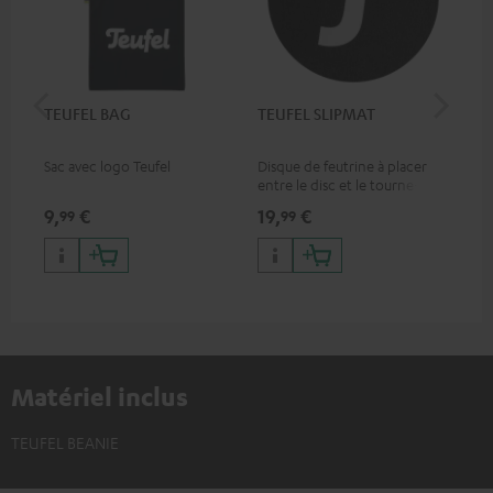
TEUFEL BAG
TEUFEL SLIPMAT
Teu
Sac avec logo Teufel
Disque de feutrine à placer
Tas
entre le disc et le tourne-
deu
disque
9,
€
19,
€
17,
99
99
Matériel inclus
TEUFEL BEANIE