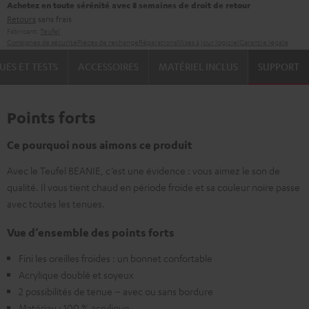
Achetez en toute sérénité avec 8 semaines de droit de retour
Retours
sans frais
Fabricant:
Teufel
Consignes de sécurité
Pièces de rechange
Réparations
Mises à jour logiciel
Garantie légale
UES ET TESTS
ACCESSOIRES
MATÉRIEL INCLUS
SUPPORT
Points forts
Ce pourquoi nous aimons ce produit
Avec le Teufel BEANIE, c’est une évidence : vous aimez le son de
qualité. Il vous tient chaud en période froide et sa couleur noire passe
avec toutes les tenues.
Vue d’ensemble des points forts
Fini les oreilles froides : un bonnet confortable
Acrylique doublé et soyeux
2 possibilités de tenue – avec ou sans bordure
Matériau : 100 % acrylique