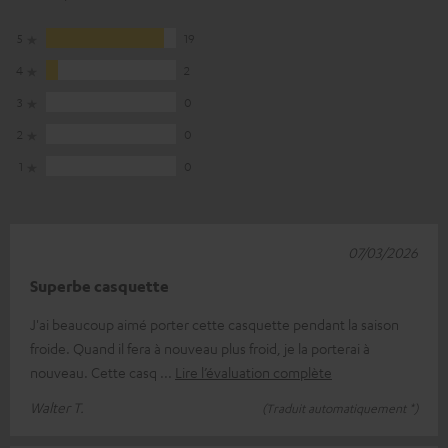
5
19
4
2
3
0
2
0
1
0
07/03/2026
Superbe casquette
J'ai beaucoup aimé porter cette casquette pendant la saison
froide. Quand il fera à nouveau plus froid, je la porterai à
nouveau. Cette casq
Lire l’évaluation complète
Walter T.
(Traduit automatiquement *)