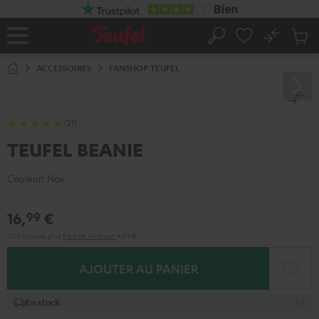
ERS LE
ONTENU
No
Sau
Page
Rechercher
Produi
d’accueil
du
ACCESSOIRES
FANSHOP TEUFEL
panier
(21)
TEUFEL BEANIE
Couleur:
Noir
16,
€
99
TVA incluse
plus
frais de livraison
4,99 €
AJOUTER AU PANIER
En stock