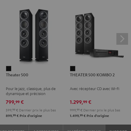
Theater
THEATER
Theater 500
THEATER 500 KOMBO 2
500
500
Noir
KOMBO
Pour le jazz, classique, plus de
Avec récepteur CD avec Wi-Fi
2
dynamique et précision
Noir
799,
€
1.299,
€
99
99
599,
99
€
Dernier prix le plus bas
999,
99
€
Dernier prix le plus bas
99
99
899,
€
Prix d'origine
1.499,
€
Prix d'origine