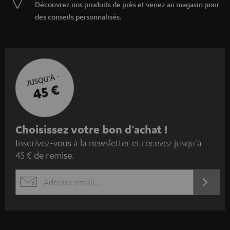
Découvrez nos produits de près et venez au magasin pour
des conseils personnalisés.
JUSQU'À -
45 €
I
Choisissez votre bon d'achat !
Inscrivez-vous à la newsletter et recevez jusqu'à
n
45 € de remise.
s
c
S'ABO
EMAIL
r
WIDGET
i
v