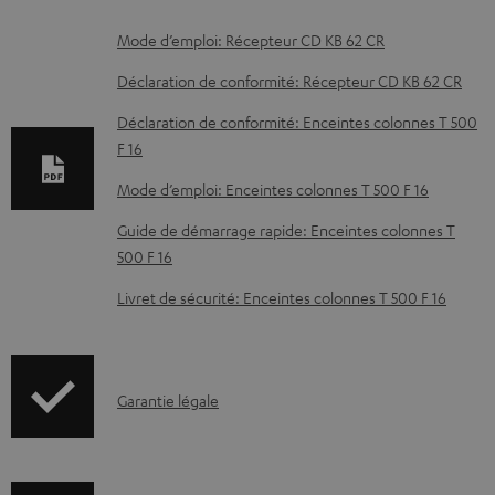
D
Mode d’emploi: Récepteur CD KB 62 CR
o
Déclaration de conformité: Récepteur CD KB 62 CR
c
Déclaration de conformité: Enceintes colonnes T 500
u
F 16
m
Mode d’emploi: Enceintes colonnes T 500 F 16
e
Guide de démarrage rapide: Enceintes colonnes T
n
500 F 16
t
Livret de sécurité: Enceintes colonnes T 500 F 16
s
t
é
I
Garantie légale
l
n
é
f
c