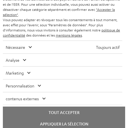
CASQUES AUDIO
e
PAYS-BAS
NEWSLETTER
et de l'EER. Pour une sélection individuelle, vous pouvez aussi activer ou
désactiver chaque catégorie séparément et confirmer avec
"Accepter la
t
CASQUES BLUETOOTH AUDIO
sélection"
.
MAGASINS
BELGIQUE
Vous pouvez adapter et révoquer tous les consentements à tout moment,
t
avec effet pour l’avenir, sous "Paramètres de données". Pour plus
SYSTEMES COMPLETS
e
AVANTAGES D’ACHAT
d'informations, nous vous invitons à consulter également notre
politique de
confidentialité
des données et les
mentions légales
.
FRANCE
r
ENCEINTES
L’HISTOIRE DE TEUFEL
Nécessaire
Toujours actif
POLOGNE
ULTIMA
MANAGEMENT
Analyse
ÉCOUTEURS INTRA-AURICULAIRES
ESPAGNE
DEVELOPPEMENT DURABLE
Marketing
Sous réserve de modifications techniques, de fautes de frappe et d’autres
FANSHOP
VALEURS
erreurs. Les accessoires figurant sur l’image ne font pas partie du contenu de
ITALIE
Personnalisation
livraison. D’éventuels frais d’élimination des batteries sont inclus dans le prix.
NOUVEAUTÉS
ACCESSIBILITÉ
USA
contenus externes
©2026 Lautsprecher Teufel GmbH - Tous droits réservés.
Mentions légales
CGV
Politique de confidentialité
TOUT ACCEPTER
AUTRES PAYS
Paramètres de confidentialité
EU Data Act
renoncer au contrat ici
Lancer
APPLIQUER LA SÉLECTION
le