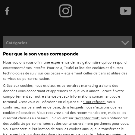
e
z
-
v
o
Catégories
u
Pour que le son vous corresponde
HOME CINEMA
s
Société
Nous voulons vous offrir une expérience de navigation sûre qui correspond
à
exactement à vos intérêts. Pour cela, Teufel utilise des cookies et d'autres
SYSTEMES COMPLETS HOME CINEMA
SUPPORT
technologies de suivi sur ces pages – également celles de tiers et utilise des
l
Boutiques en ligne Teufel
services de personnalisation.
BARRES DE SON
a
Grâce aux cookies, nous et d'autres partenaires marketing traitons des
CARRIÈRE
ALLEMAGNE
données vous concernant et apprenons ce que vous aimez - grâce à votre
n
STEREO
comportement sur notre site web et aux informations concernant votre
PRESSE
terminal. C'est vous qui décidez : en cliquant sur
"Tout refuser"
, vous
e
AUTRICHE
confirmez nos paramètres de base, dans lesquels nous n'activons que les
SMART HOME
w
cookies nécessaires. Vous recevrez ainsi des recommandations, mais celles-
B2B
ci seront choisies au hasard. En cliquant sur
"Accepter tout"
, vous obtiendrez
s
SUISSE
BLUETOOTH
des publicités personnalisées et des contenus vraiment pertinents pour vous.
BLOG
Vous acceptez ici l'utilisation de tous les cookies ainsi que le transfert et le
l
traitement de vos données dans des pays en dehors de l'Union européenne