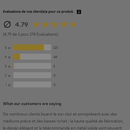
Evaluations de nos client(e)s pour ce produit.
4.79
(4.79 de 5 pour 274 Evaluations)
5
221
4
48
3
5
2
0
1
0
What our customers are saying
De nombreux clients louent le son clair et omniprésent avec des
médiums précis et des basses riches ; la haute qualité de fabrication,
le design élégant et la télécommande en métal solide sont souvent