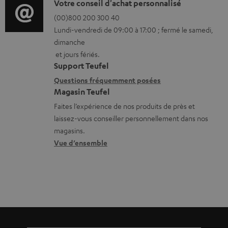
o
D
h
Votre conseil d'achat personnalisé
r
é
(00)800 200 300 40
a
Lundi-vendredi de 09:00 à 17:00 ; fermé le samedi,
m
t
r
dimanche
a
a
g
et jours fériés.
t
i
e
Support Teufel
i
l
a
Questions fréquemment posées
Magasin Teufel
o
s
b
Faites l’expérience de nos produits de près et
n
c
l
laissez-vous conseiller personnellement dans nos
s
o
e
magasins.
r
n
s
Vue d’ensemble
e
t
l
a
a
c
t
t
i