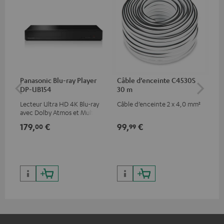
Panasonic Blu-ray Player
Câble d’enceinte C4530S
Câ
DP-UB154
30 m
m
Lecteur Ultra HD 4K Blu-ray
Câble d’enceinte 2 x 4,0 mm²
Câb
avec Dolby Atmos et Multi
HDR, inclus HDR10+ pour une
179,
€
99,
€
59
00
99
qualité d’image incroyable et
des couleurs contrastées