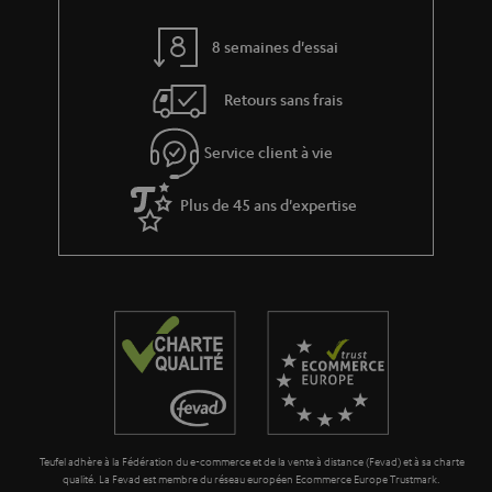
v
e
8 semaines d'essai
s
Retours sans frais
à
l
Service client à vie
a
g
Plus de 45 ans d'expertise
a
r
a
n
t
i
e
Teufel adhère à la Fédération du e-commerce et de la vente à distance (Fevad) et à sa charte
qualité. La Fevad est membre du réseau européen Ecommerce Europe Trustmark.