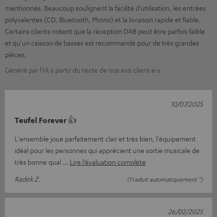
mentionnés. Beaucoup soulignent la facilité d'utilisation, les entrées
polyvalentes (CD, Bluetooth, Phono) et la livraison rapide et fiable.
Certains clients notent que la réception DAB peut être parfois faible
et qu'un caisson de basses est recommandé pour de très grandes
pièces.
Généré par l’IA à partir du texte de nos avis client·e·s
10/07/2025
Teufel Forever 👍
L'ensemble joue parfaitement clair et très bien, l'équipement
idéal pour les personnes qui apprécient une sortie musicale de
très bonne qual
Lire l’évaluation complète
Radek Z.
(Traduit automatiquement *)
26/02/2025