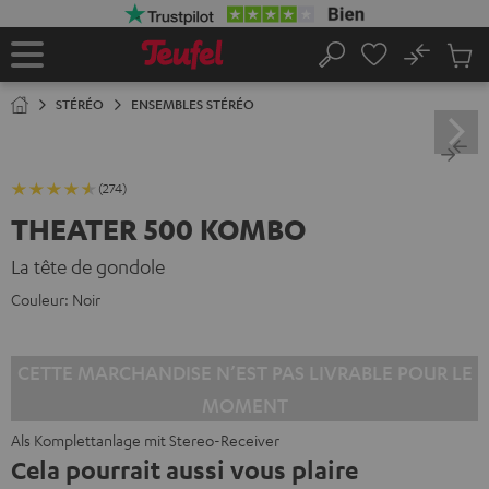
ERS LE
ONTENU
No
Sau
Page
Rechercher
Produi
d’accueil
du
STÉRÉO
ENSEMBLES STÉRÉO
panier
(274)
THEATER 500 KOMBO
La tête de gondole
Couleur:
Noir
CETTE MARCHANDISE N’EST PAS LIVRABLE POUR LE
MOMENT
Als Komplettanlage mit Stereo-Receiver
Cela pourrait aussi vous plaire